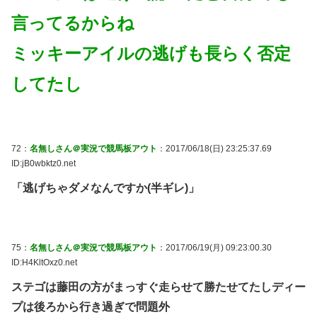
言ってるからね
ミッキーアイルの逃げも長らく否定
してたし
72：
名無しさん＠実況で競馬板アウト
：2017/06/18(日) 23:25:37.69
ID:jB0wbktz0.net
「逃げちゃダメなんですか(半ギレ)」
75：
名無しさん＠実況で競馬板アウト
：2017/06/19(月) 09:23:00.30
ID:H4KltOxz0.net
ステゴは藤田の方がまっすぐ走らせて勝たせてたしディー
プは後ろから行き過ぎで問題外