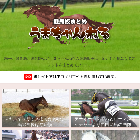
騎手、競走馬、調教師など、２ちゃんねるの競馬板をはじめとした気になるス
レッドをまとめています。
スヤスヤサリオスよりかわいい
テーオーコンドルとローマンネ
馬の画像はない説
イチャーより面白い馬の画像っ
てあるの？