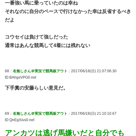
一番強い馬に乗っていたのは幸ね
それなのに自分のペースで行けなかった幸は反省するべき
だよ
コウセイは負けて強しだった
通常はあんな競馬して4着には残れない
68：
名無しさん＠実況で競馬板アウト
：2017/06/18(日) 21:07:06.30
ID:BAhgsVPG0.net
下手糞の安藤らしい意見だ。
69：
名無しさん＠実況で競馬板アウト
：2017/06/18(日) 21:10:10.67
ID:QnEgX/us0.net
アンカツは逃げ馬嫌いだと自分でも