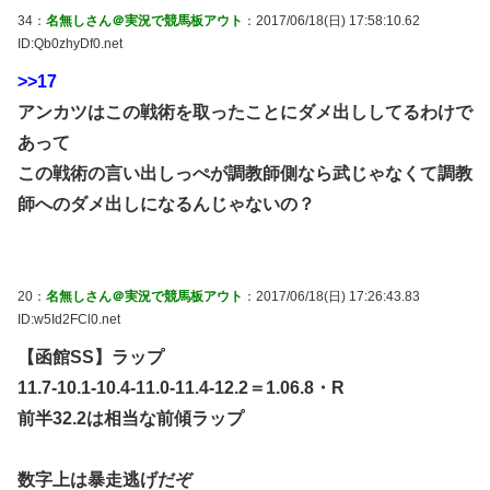
34：
名無しさん＠実況で競馬板アウト
：2017/06/18(日) 17:58:10.62
ID:Qb0zhyDf0.net
>>17
アンカツはこの戦術を取ったことにダメ出ししてるわけで
あって
この戦術の言い出しっぺが調教師側なら武じゃなくて調教
師へのダメ出しになるんじゃないの？
20：
名無しさん＠実況で競馬板アウト
：2017/06/18(日) 17:26:43.83
ID:w5Id2FCl0.net
【函館SS】ラップ
11.7-10.1-10.4-11.0-11.4-12.2＝1.06.8・R
前半32.2は相当な前傾ラップ
数字上は暴走逃げだぞ