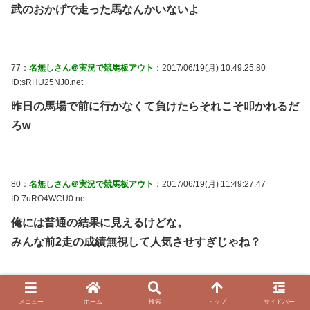
武のおかげで走った馬なんかいないよ
77：
名無しさん＠実況で競馬板アウト
：2017/06/19(月) 10:49:25.80
ID:sRHU25NJ0.net
昨日の馬場で前に行かなくて負けたらそれこそ叩かれるだ
ろw
80：
名無しさん＠実況で競馬板アウト
：2017/06/19(月) 11:49:27.47
ID:7uRO4WCU0.net
俺には普通の結果に見えるけどな。
みんな前2走の成績無視して人気させすぎじゃね？
81：
名無しさん＠実況で競馬板アウト
：2017/06/19(月) 12:07:20.23
メニュー
ホーム
検索
トップ
サイドバー