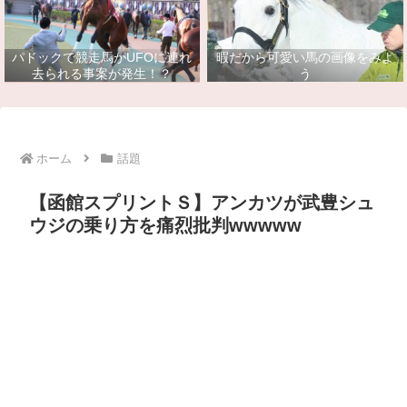
パドックで競走馬がUFOに連れ
暇だから可愛い馬の画像をみよ
去られる事案が発生！？
う
ホーム
話題
【函館スプリントＳ】アンカツが武豊シュ
ウジの乗り方を痛烈批判wwwww