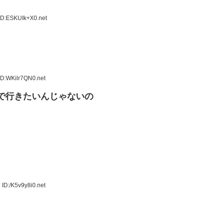
ID:ESKUIk+X0.net
ID:WKilr7QN0.net
本で行きたいんじゃないの
ID:/K5v9y8i0.net