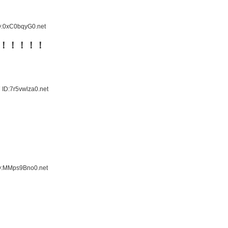
D:0xC0bqyG0.net
！！！！！
ID:7r5vwlza0.net
ID:MMps9Bno0.net