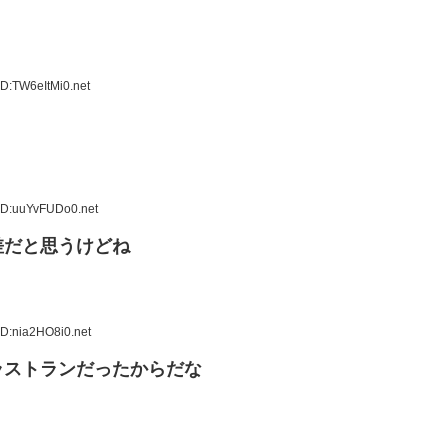
D:TW6eItMi0.net
ID:uuYvFUDo0.net
差だと思うけどね
ID:nia2HO8i0.net
ラストランだったからだな