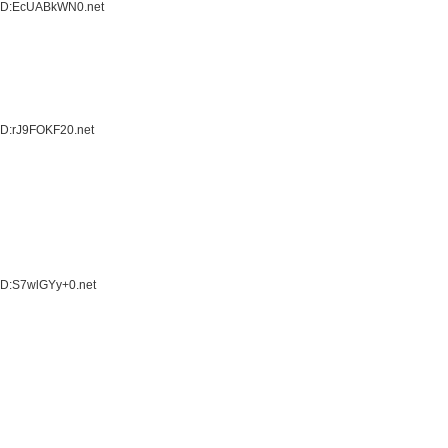
 ID:EcUABkWN0.net
ID:rJ9FOKF20.net
ID:S7wlGYy+0.net