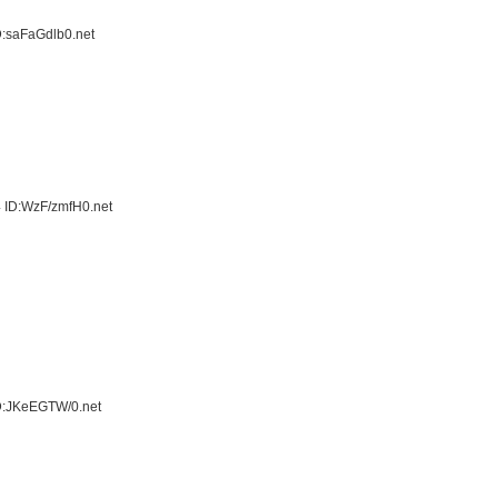
D:saFaGdlb0.net
 ID:WzF/zmfH0.net
D:JKeEGTW/0.net