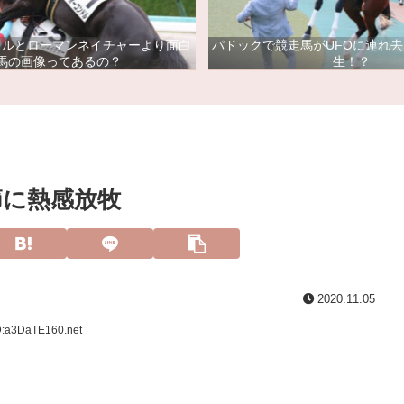
ドルとローマンネイチャーより面白
パドックで競走馬がUFOに連れ
馬の画像ってあるの？
生！？
節に熱感放牧
2020.11.05
D:a3DaTE160.net