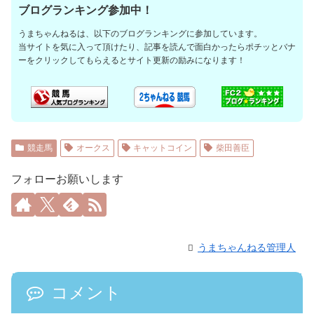
ブログランキング参加中！
うまちゃんねるは、以下のブログランキングに参加しています。
当サイトを気に入って頂けたり、記事を読んで面白かったらポチッとバナ
ーをクリックしてもらえるとサイト更新の励みになります！
競走馬
オークス
キャットコイン
柴田善臣
フォローお願いします
うまちゃんねる管理人
コメント