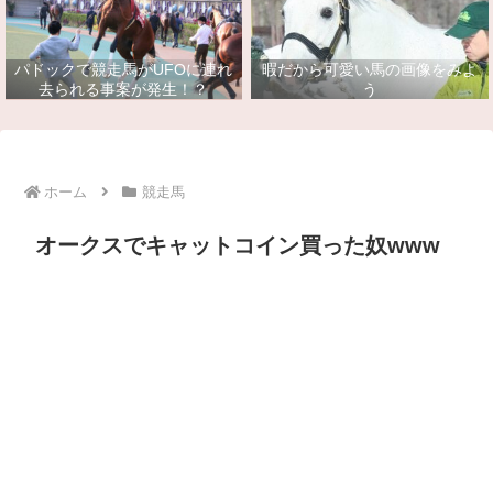
パドックで競走馬がUFOに連れ
暇だから可愛い馬の画像をみよ
去られる事案が発生！？
う
ホーム
競走馬
オークスでキャットコイン買った奴www