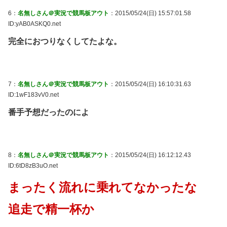
6：
名無しさん＠実況で競馬板アウト
：2015/05/24(日) 15:57:01.58
ID:yAB0ASKQ0.net
完全におつりなくしてたよな。
7：
名無しさん＠実況で競馬板アウト
：2015/05/24(日) 16:10:31.63
ID:1wF183vV0.net
番手予想だったのによ
8：
名無しさん＠実況で競馬板アウト
：2015/05/24(日) 16:12:12.43
ID:6tD8zB3uO.net
まったく流れに乗れてなかったな
追走で精一杯か