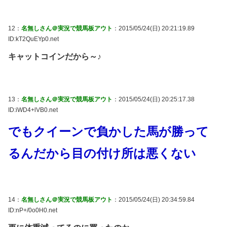
12：
名無しさん＠実況で競馬板アウト
：2015/05/24(日) 20:21:19.89
ID:kT2QuEYp0.net
キャットコインだから～♪
13：
名無しさん＠実況で競馬板アウト
：2015/05/24(日) 20:25:17.38
ID:iWD4+lVB0.net
でもクイーンで負かした馬が勝って
るんだから目の付け所は悪くない
14：
名無しさん＠実況で競馬板アウト
：2015/05/24(日) 20:34:59.84
ID:nP+/0o0H0.net