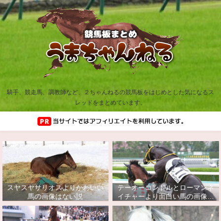
騎手、競走馬、調教師など、２ちゃんねるの競馬板をはじめとした気になるス
レッドをまとめています。
スヤスヤサリオスよりかわいい
テーオーコンドルとローマンネ
馬の画像はない説
イチャーより面白い馬の画像っ
てあるの？