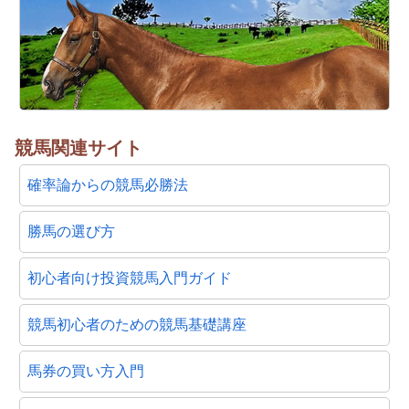
競馬関連サイト
確率論からの競馬必勝法
勝馬の選び方
初心者向け投資競馬入門ガイド
競馬初心者のための競馬基礎講座
馬券の買い方入門