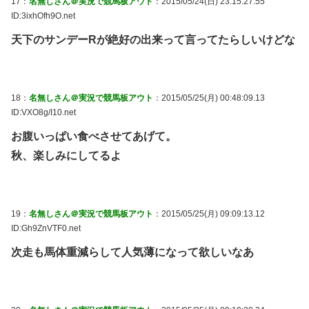
17：
名無しさん＠実況で競馬板アウト
：2015/05/24(日) 23:15:27.55
ID:3ixhOfh9O.net
天下のサンデーRが絶好の出来って言ってたらしいけどな
18：
名無しさん＠実況で競馬板アウト
：2015/05/25(月) 00:48:09.13
ID:VXO8g/I10.net
お腹いっぱい食べさせてあげて。
秋、楽しみにしてるよ
19：
名無しさん＠実況で競馬板アウト
：2015/05/25(月) 09:09:13.12
ID:Gh9ZnVTF0.net
次走も馬体重減らして人気薄になって欲しいなあ