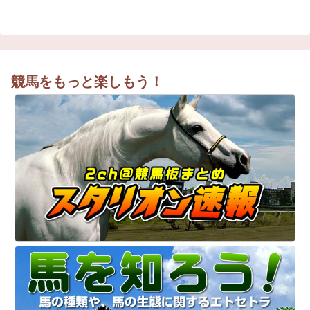
競馬をもっと楽しもう！