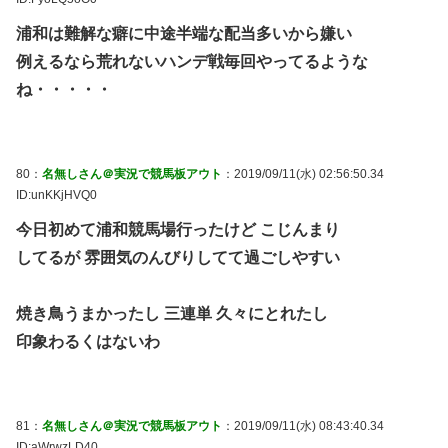
浦和は難解な癖に中途半端な配当多いから嫌い
例えるなら荒れないハンデ戦毎回やってるような
ね・・・・・
80：
名無しさん＠実況で競馬板アウト
：2019/09/11(水) 02:56:50.34
ID:unKKjHVQ0
今日初めて浦和競馬場行ったけど こじんまり
してるが 雰囲気のんびりしてて過ごしやすい
焼き鳥うまかったし 三連単 久々にとれたし
印象わるくはないわ
81：
名無しさん＠実況で競馬板アウト
：2019/09/11(水) 08:43:40.34
ID:aWrwzLD40