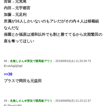
吉留→元荒尾
内田→元宇都宮
加藤→元足利
所属が16人しかいないのもアレだがその内４人は移籍組
なんだな
保園とか福原は浦和以外でも割と勝ててるから次期繁田の
座を奪ってほしい
58：
名無しさん＠実況で競馬板アウト
：2019/09/10(火) 11:20:29.73
ID:xAAqjQGq0
>>38
プラスで岡田も元益田
29：
名無しさん＠実況で競馬板アウト
：2019/09/09(月) 21:23:12.37
ID:ZNum1i/60