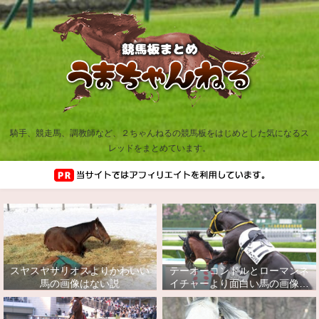
騎手、競走馬、調教師など、２ちゃんねるの競馬板をはじめとした気になるス
レッドをまとめています。
スヤスヤサリオスよりかわいい
テーオーコンドルとローマンネ
馬の画像はない説
イチャーより面白い馬の画像っ
てあるの？