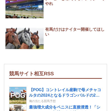
やれ
有馬だけはナイター開催してほし
話題
い
競馬サイト相互RSS
【POG】コントレイル産駒で母メチャコ
ルタの2024となるドラゴンバルドの2歳
情報
俺の当たる競馬予想
最強増大成分をペニスに直接浸透！「シ