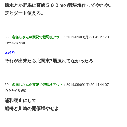
栃木とか群馬に直線５００ｍの競馬場作ってやれや。
芝とダート使える。
35：
名無しさん＠実況で競馬板アウト
：2019/09/09(月) 21:45:27.78
ID:/oX7K72/0
>>19
それが出来たら北関東3場潰れてなかったろ
20：
名無しさん＠実況で競馬板アウト
：2019/09/09(月) 20:14:44.07
ID:fzFw18nB0
浦和廃止にして
船橋と川崎の開催増やせよ