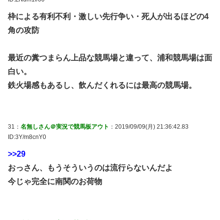
枠による有利不利・激しい先行争い・死人が出るほどの4
角の攻防
最近の糞つまらん上品な競馬場と違って、浦和競馬場は面
白い。
鉄火場感もあるし、飲んだくれるには最高の競馬場。
31：
名無しさん＠実況で競馬板アウト
：2019/09/09(月) 21:36:42.83
ID:3Y/m8cnY0
>>29
おっさん、もうそういうのは流行らないんだよ
今じゃ完全に南関のお荷物