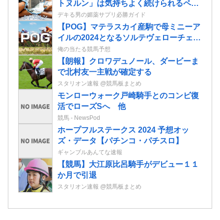
トヌルン」は気持ちよく続けられるペニ
ス増大ローションだ！
デキる男の媚薬サプリ必勝ガイド
【POG】マテラスカイ産駒で母ミニーア
イルの2024となるソルテヴェローチェの
2歳情報
俺の当たる競馬予想
【朗報】クロワデュノール、ダービーま
で北村友一主戦が確定する
スタリオン速報 @競馬板まとめ
モンローウォーク戸崎騎手とのコンビ復
活でローズSへ 他
競馬 - NewsPod
ホープフルステークス 2024 予想オッ
ズ・データ【パチンコ・パチスロ】
ギャンブルあんてな速報
【競馬】大江原比呂騎手がデビュー１１
か月で引退
スタリオン速報 @競馬板まとめ