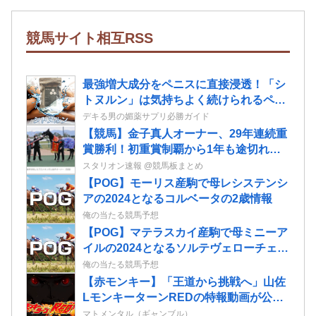
競馬サイト相互RSS
最強増大成分をペニスに直接浸透！「シ
トヌルン」は気持ちよく続けられるペニ
ス増大ローションだ！
デキる男の媚薬サプリ必勝ガイド
【競馬】金子真人オーナー、29年連続重
賞勝利！初重賞制覇から1年も途切れる
ことなく29年… JRA重賞は122勝目
スタリオン速報 @競馬板まとめ
ネット「すごすぎる」
【POG】モーリス産駒で母レシステンシ
アの2024となるコルベータの2歳情報
俺の当たる競馬予想
【POG】マテラスカイ産駒で母ミニーア
イルの2024となるソルテヴェローチェの
2歳情報
俺の当たる競馬予想
【赤モンキー】「王道から挑戦へ」山佐
LモンキーターンREDの特報動画が公
開！
マトメンタル（ギャンブル）