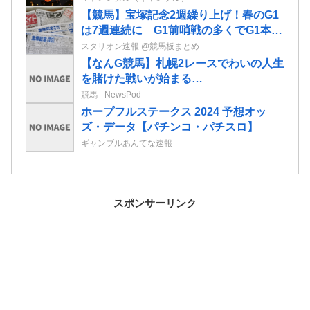
【競馬】宝塚記念2週繰り上げ！春のG1
は7週連続に G1前哨戦の多くでG1本番
までの期間拡大 JRA開催日程発表
スタリオン速報 @競馬板まとめ
【なんG競馬】札幌2レースでわいの人生
を賭けた戦いが始まる…
競馬 - NewsPod
ホープフルステークス 2024 予想オッ
ズ・データ【パチンコ・パチスロ】
ギャンブルあんてな速報
スポンサーリンク