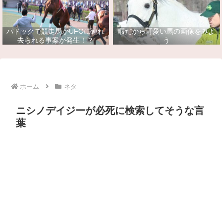
パドックで競走馬がUFOに連れ
暇だから可愛い馬の画像をみよ
去られる事案が発生！？
う
ホーム
ネタ
ニシノデイジーが必死に検索してそうな言
葉