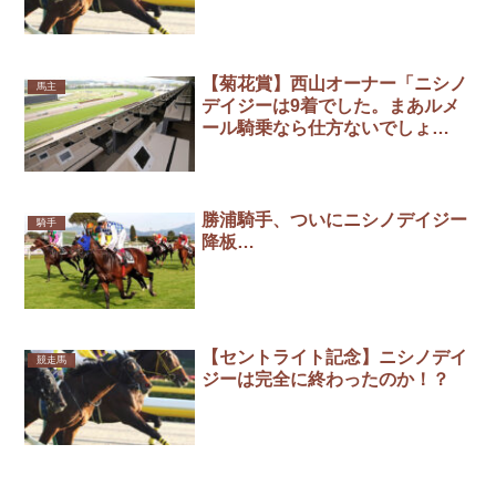
【菊花賞】西山オーナー「ニシノ
馬主
デイジーは9着でした。まあルメ
ール騎乗なら仕方ないでしょ
う。」
勝浦騎手、ついにニシノデイジー
騎手
降板…
【セントライト記念】ニシノデイ
競走馬
ジーは完全に終わったのか！？