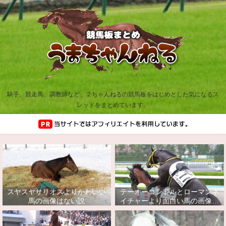
騎手、競走馬、調教師など、２ちゃんねるの競馬板をはじめとした気になるス
レッドをまとめています。
スヤスヤサリオスよりかわいい
テーオーコンドルとローマンネ
馬の画像はない説
イチャーより面白い馬の画像っ
てあるの？