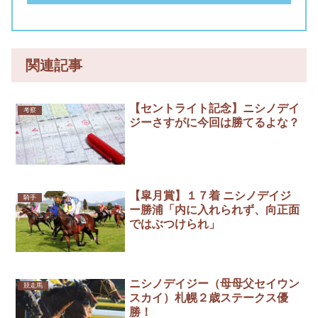
関連記事
【セントライト記念】ニシノデイ
考察
ジーさすがに今回は勝てるよな？
【皐月賞】１７着 ニシノデイジ
騎手
ー勝浦「内に入れられず、向正面
ではぶつけられ」
ニシノデイジー（母母父セイウン
競走馬
スカイ）札幌２歳ステークス優
勝！