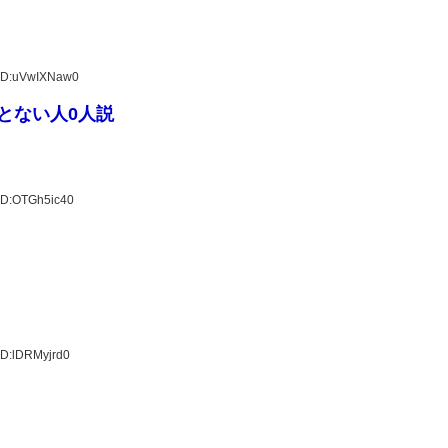
 ID:uVwIXNaw0
とない人0人説
ID:OTGh5ic40
ID:lDRMyjrd0