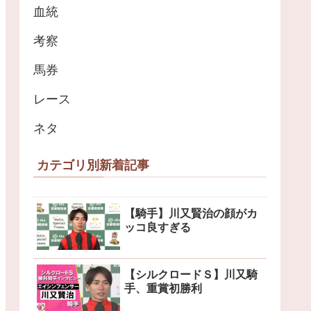
血統
考察
馬券
レース
ネタ
カテゴリ別新着記事
【騎手】川又賢治の顔がカ
ッコ良すぎる
【シルクロードＳ】川又騎
手、重賞初勝利