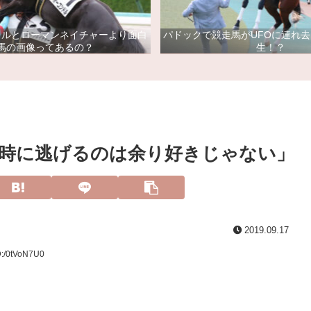
ドルとローマンネイチャーより面白
パドックで競走馬がUFOに連れ
馬の画像ってあるの？
生！？
時に逃げるのは余り好きじゃない」
2019.09.17
D:/0tVoN7U0