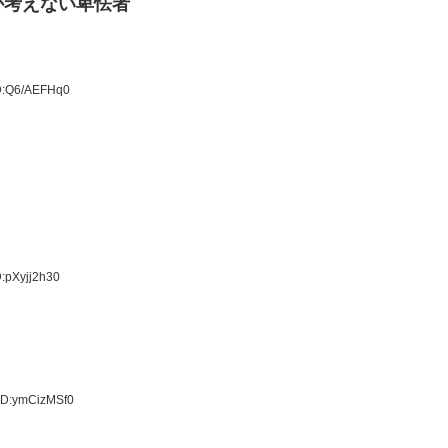
か考えない卑怯者
ID:Q6/AEFHq0
:pXyjj2h30
ID:ymCizMSf0