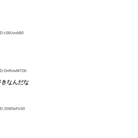
 ID:cS8UovbB0
6 ID:OnRmvM7O0
好きなんだな
 ID:JSWSeFoS0