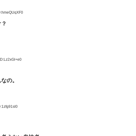
ID:hmeQUqXF0
け？
ID:Lz2xGl+e0
んなの。
:1zfg91sl0