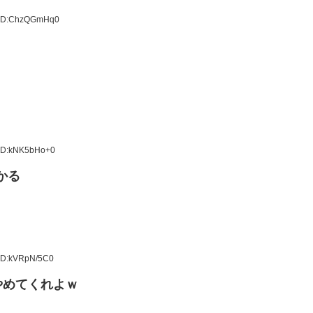
4 ID:ChzQGmHq0
 ID:kNK5bHo+0
かる
 ID:kVRpN/5C0
やめてくれよｗ