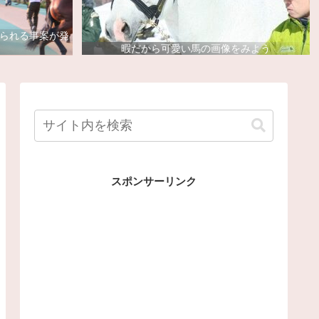
去られる事案が発
暇だから可愛い馬の画像をみよう
スポンサーリンク