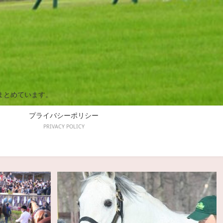
まとめています。
プライバシーポリシー
PRIVACY POLICY