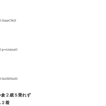
ID:3oppC9Ic0
ID:g+vUubzaO
ID:0e26ENu00
小倉２歳Ｓ乗れず
も２着