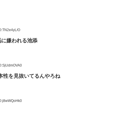
ID:TN2e4yL/O
馬に嫌われる池添
ID:SjUdmOVA0
本性を見抜いてるんやろね
ID:j8wWQoHk0
。