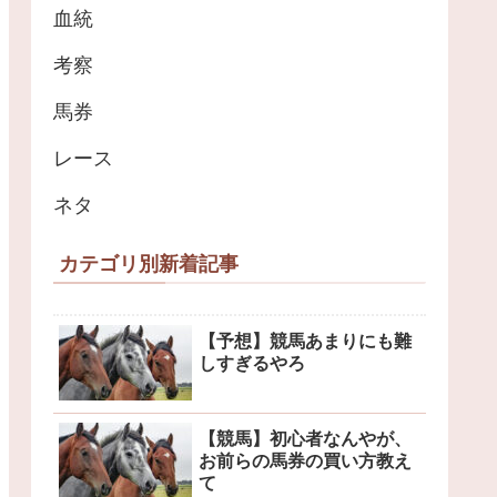
血統
考察
馬券
レース
ネタ
カテゴリ別新着記事
【予想】競馬あまりにも難
しすぎるやろ
【競馬】初心者なんやが、
お前らの馬券の買い方教え
て