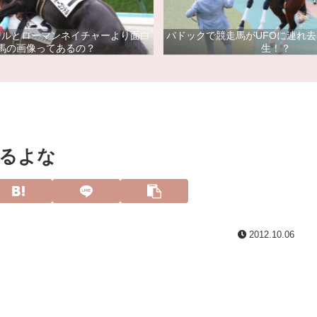
ドルとローマンネイチャーより面白
パドックで競走馬がUFOに連れ
馬の画像ってあるの？
生！？
るよな
2012.10.06