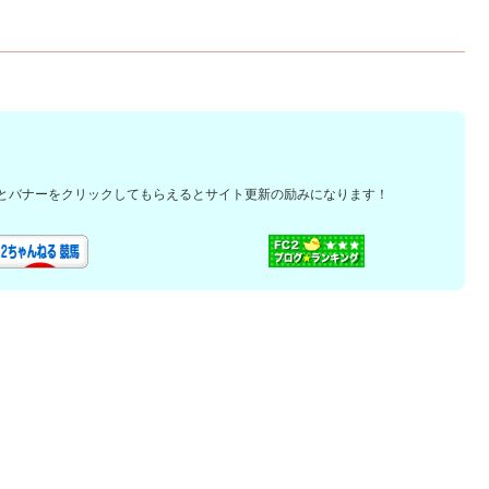
とバナーをクリックしてもらえるとサイト更新の励みになります！