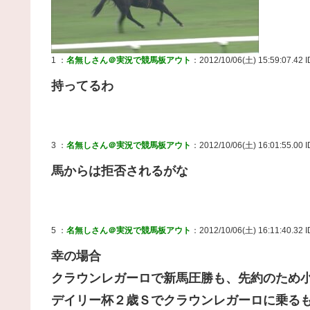
1 ：
名無しさん＠実況で競馬板アウト
：2012/10/06(土) 15:59:07.42 
持ってるわ
3 ：
名無しさん＠実況で競馬板アウト
：2012/10/06(土) 16:01:55.00 
馬からは拒否されるがな
5 ：
名無しさん＠実況で競馬板アウト
：2012/10/06(土) 16:11:40.32 
幸の場合
クラウンレガーロで新馬圧勝も、先約のため
デイリー杯２歳Ｓでクラウンレガーロに乗る