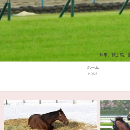
騎手、競走馬、
ホーム
HOME