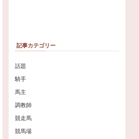
記事カテゴリー
話題
騎手
馬主
調教師
競走馬
競馬場