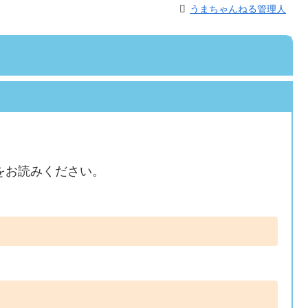
うまちゃんねる管理人
をお読みください。