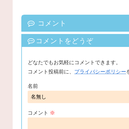
コメント
コメントをどうぞ
どなたでもお気軽にコメントできます。
コメント投稿前に、
プライバシーポリシー
名前
コメント
※