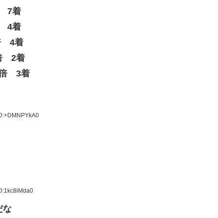
 7着
 4着
 4着
倍 2着
倍 3着
 ID:+DMNPYkA0
ID:1kc8iMda0
だな