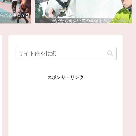
去られる事案が発
暇だから可愛い馬の画像をみよう
スポンサーリンク