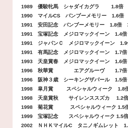
1989 優駿牝馬 シャダイカグラ 1.8倍 
1990 マイルCS バンブーメモリー 1.6倍
1991 安田記念 バンブーメモリー 1.8倍 
1991 宝塚記念 メジロマックイーン 1.4倍
1991 ジャパンＣ メジロマックイーン 1.9
1991 有馬記念 メジロマックイーン 1.7倍
1993 天皇賞春 メジロマックイーン 1.6倍
1996 秋華賞 エアグルーヴ 1.7倍 
1996 阪神３歳 シーキングザパール 1.5倍
1998 皐月賞 スペシャルウィーク 1.8
1998 天皇賞秋 サイレンススズカ 1.2
1998 菊花賞 スペシャルウィーク 1.5
1999 宝塚記念 スペシャルウィーク 1.5
2002 ＮＨＫマイルC タニノギムレット 1.