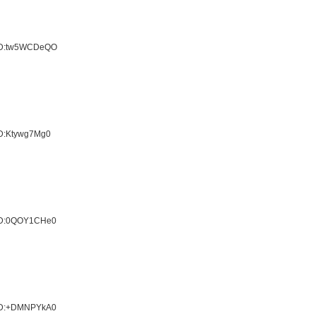
 ID:tw5WCDeQO
ID:Ktywg7Mg0
 ID:0QOY1CHe0
 ID:+DMNPYkA0