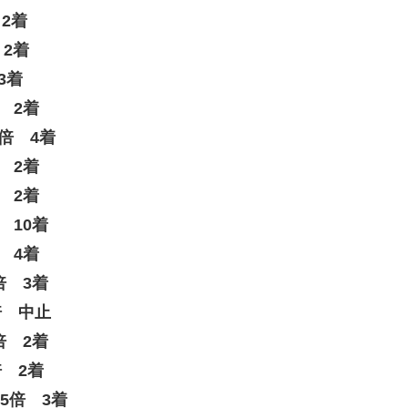
2着
 2着
3着
 2着
倍 4着
 2着
 2着
10着
 4着
倍 3着
倍 中止
倍 2着
倍 2着
5倍 3着