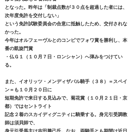
となった。昨年は「制裁点数が３０点を超過した者には、
次年度免許を交付しない」
という免許試験委員会の合意に抵触したため、交付されな
かった。
今年はオルフェーヴルとのコンビでフォワ賞を勝利し、本
番の凱旋門賞
・仏Ｇ１（１０月７日・ロンシャン）へ弾みをつけてい
る。
また、イオリッツ・メンディザバル騎手（３８）＝スペイ
ン＝も１０月２０日に
短期免許で来日する見込みで、菊花賞（１０月２１日・京
都）ではセントライト
記念２着のスカイディグニティに騎乗する。身元引受調教
師は須貝師で、
身元引受馬主は吉田勝己氏。なお、両騎手とも期間は近日