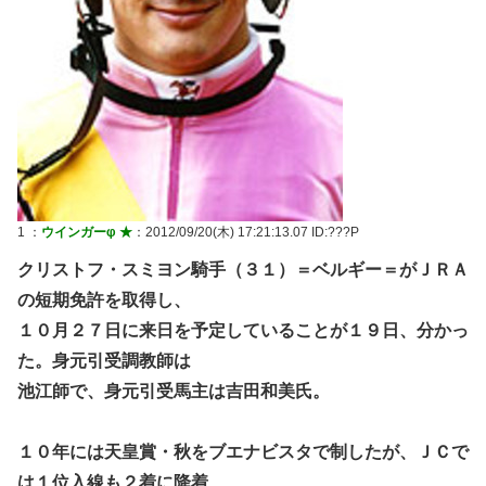
1 ：
ウインガーφ ★
：2012/09/20(木) 17:21:13.07 ID:???P
クリストフ・スミヨン騎手（３１）＝ベルギー＝がＪＲＡ
の短期免許を取得し、
１０月２７日に来日を予定していることが１９日、分かっ
た。身元引受調教師は
池江師で、身元引受馬主は吉田和美氏。
１０年には天皇賞・秋をブエナビスタで制したが、ＪＣで
は１位入線も２着に降着