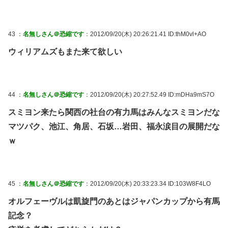
43 ：
名無しさん＠恐縮です
：2012/09/20(木) 20:26:21.41 ID:thM0vl+AO
ウィリアムズもまた来て欲しい
44 ：
名無しさん＠恐縮です
：2012/09/20(木) 20:27:52.49 ID:mDHa9mS7O
スミヨン来たら関西の社台の有力馬はみんなスミヨンだな
マツパク、池江、角居、石坂…岩田、福永涙目の展開だな
ｗ
45 ：
名無しさん＠恐縮です
：2012/09/20(木) 20:33:23.34 ID:103W8F4LO
オルフェーヴルは凱旋門のあとはジャパンカップから有馬
記念？