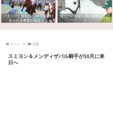
パドックで競走馬がUFOに連れ
暇だから可愛い馬の画像をみよ
去られる事案が発生！？
う
ホーム
話題
スミヨン＆メンディザバル騎手が10月に来
日へ