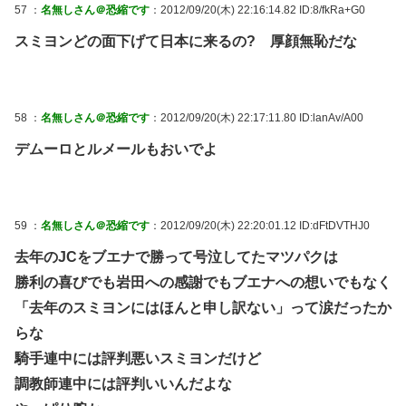
57 ：
名無しさん＠恐縮です
：2012/09/20(木) 22:16:14.82 ID:8/fkRa+G0
スミヨンどの面下げて日本に来るの? 厚顔無恥だな
58 ：
名無しさん＠恐縮です
：2012/09/20(木) 22:17:11.80 ID:lanAv/A00
デムーロとルメールもおいでよ
59 ：
名無しさん＠恐縮です
：2012/09/20(木) 22:20:01.12 ID:dFtDVTHJ0
去年のJCをブエナで勝って号泣してたマツパクは
勝利の喜びでも岩田への感謝でもブエナへの想いでもなく
「去年のスミヨンにはほんと申し訳ない」って涙だったか
らな
騎手連中には評判悪いスミヨンだけど
調教師連中には評判いいんだよな