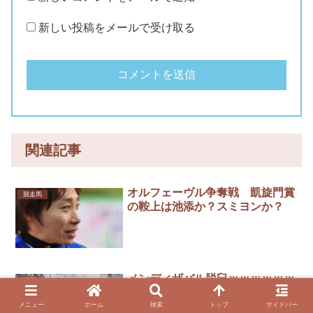
新しい投稿をメールで受け取る
関連記事
オルフェーヴル争奪戦 凱旋門賞
競走馬
の鞍上は池添か？スミヨンか？
メンディザバル脱臼ｗｗｗｗｗｗ
話題
ｗｗｗｗ
メニュー
ホーム
検索
トップ
サイドバー