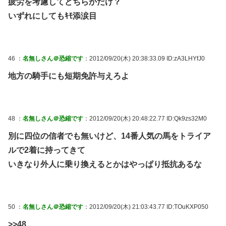
疲労を考慮してどちらかだけ？
いずれにしてもｷﾓ添涙目
46 ：
名無しさん＠恐縮です
：2012/09/20(木) 20:38:33.09 ID:zA3LHYfJ0
地方の騎手にも短期免許与えろよ
48 ：
名無しさん＠恐縮です
：2012/09/20(木) 20:48:22.77 ID:Qk9zs32M0
別に四位の信者でも無いけど、14番人気の馬をトライア
ルで2着に持ってきて
いきなり外人に乗り換えるとかはやっぱり抵抗あるな
50 ：
名無しさん＠恐縮です
：2012/09/20(木) 21:03:43.77 ID:TOuKXP050
>>48