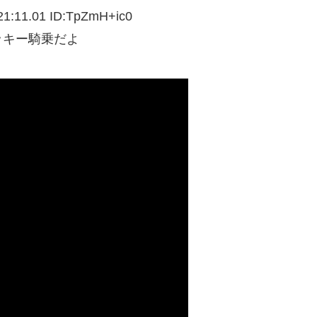
1:11.01 ID:
TpZmH+ic0
ッキー騎乗だよ