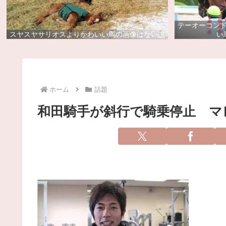
テーオーコン
スヤスヤサリオスよりかわいい馬の画像はない説
い
ホーム
話題
和田騎手が斜行で騎乗停止 マ