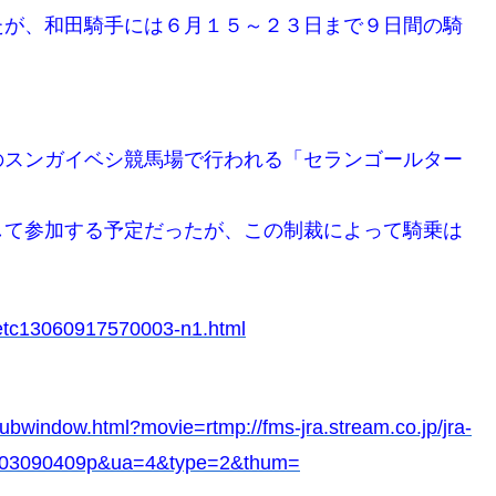
たが、和田騎手には６月１５～２３日まで９日間の騎
のスンガイベシ競馬場で行われる「セランゴールター
して参加する予定だったが、この制裁によって騎乗は
/etc13060917570003-n1.html
subwindow.html?movie=rtmp://fms-jra.stream.co.jp/jra-
01303090409p&ua=4&type=2&thum=