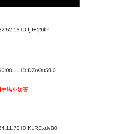
2:52.16 ID:
fjJ+qtulP
0:08.11 ID:
DZoOu5fL0
相手馬を妨害
4:11.70 ID:
KLRCxdvB0