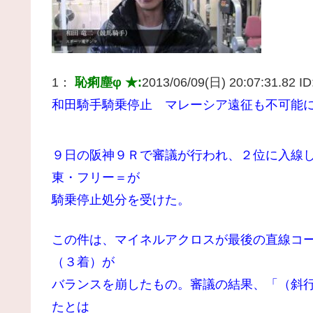
1：
恥痢塵φ ★:
2013/06/09(日) 20:07:31.82 ID
和田騎手騎乗停止 マレーシア遠征も不可能
９日の阪神９Ｒで審議が行われ、２位に入線
東・フリー＝が
騎乗停止処分を受けた。
この件は、マイネルアクロスが最後の直線コ
（３着）が
バランスを崩したもの。審議の結果、「（斜
たとは