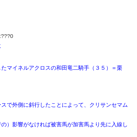
:
???0
に
したマイネルアクロスの和田竜二騎手（３５）＝栗
ースで外側に斜行したことによって、クリサンセマム
行の）影響がなければ被害馬が加害馬より先に入線し