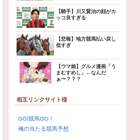
【騎手】川又賢治の顔がカ
ッコ良すぎる
【悲報】地方競馬払い戻し
低すぎ
【ウマ娘】グルメ漫画「う
まむすめし」←なんだ
ぁ〜？？？
相互リンクサイト様
GO!競馬GO！
俺の当たる競馬予想