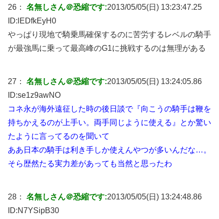
26：
名無しさん＠恐縮です:
2013/05/05(日) 13:23:47.25
ID:
lEDfkEyH0
やっぱり現地で騎乗馬確保するのに苦労するレベルの騎手
が最強馬に乗って最高峰のG1に挑戦するのは無理がある
27：
名無しさん＠恐縮です:
2013/05/05(日) 13:24:05.86
ID:
se1z9awNO
コネ永が海外遠征した時の後日談で『向こうの騎手は鞭を
持ちかえるのが上手い。両手同じように使える』とか驚い
たように言ってるのを聞いて
ああ日本の騎手は利き手しか使えんやつが多いんだな…。
そら歴然たる実力差があっても当然と思ったわ
28：
名無しさん＠恐縮です:
2013/05/05(日) 13:24:48.86
ID:
N7YSipB30