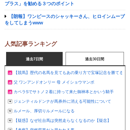
プラス」を勧める３つのポイント
【朗報】ワンピースのシャッキーさん、ヒロインムーブ
をしてしまうwww
人気記事ランキング
過去7日間
過去30日間
【競馬】歴代の名馬を見てもあの乗り方で宝塚記念を勝てるの
父 ワンアンドオンリー 母 メイショウマンボ
カペラSでサトノ２着に持って来た御神本とかいう騎手
ジェンティルドンナが馬券外に消える可能性について
ルメール、厚切りルメールになる
【疑惑】なぜ社台馬は突然走らなくなるのか【疑念】
【考察】突然変異だと思われる馬