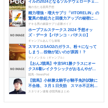
イルの2024となるソルテヴェローチェの
2歳情報
俺の当たる競馬予想
精力増強・増大サプリ「VITORELIN」の
驚異の勃起力と回復力アップの秘密に迫
る！
デキる男の媚薬サプリ必勝ガイド
ホープフルステークス 2024 予想オッ
ズ・データ【パチンコ・パチスロ】
ギャンブルあんてな速報
スマスロSAO2のガラス、粉々になって
しまう…役物が近いのが原因！？
マトメンタル（ギャンブル）
【おんJ競馬】中京5R1勝クラスにオー
クス6着レイクラシックがおるんやが信
じてええんか？
競馬 - NewsPod
【競馬】小林勝太騎手が騎手免許試験に
不合格、３月１日失効 スマホ不正利用
で１年間の騎乗停止処分中
スタリオン速報 @競馬板まとめ