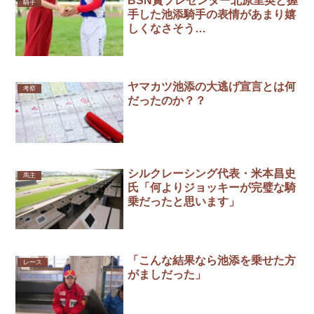
BSN賞プレゼンター北原里英と握
騎手
手した池添騎手の表情があまり嬉
しくなさそう…
ヤマカツ池添の大逃げ宣言とは何
考察
だったのか？？
シルクレーシング代表・米本昌史
馬主
氏「何よりジョッキーが完璧な騎
乗だったと思います」
「こんな結果なら池添を乗せた方
レース
がましだった」