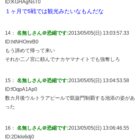
ID:
KGHAgNsT0
１ヶ月で5戦では観光みたいなもんだな
14：
名無しさん＠恐縮です:
2013/05/05(日) 13:03:57.33
ID:
htNHOmrB0
もう諦めて帰って来い
それか二ノ宮に頼んでナカヤマナイトでも強奪しろ
15：
名無しさん＠恐縮です:
2013/05/05(日) 13:04:53.58
ID:
fOqpA1Ap0
数カ月後ウルトラアピールで凱旋門制覇する池添の姿があ
った
16：
名無しさん＠恐縮です:
2013/05/05(日) 13:06:46.55
ID:
2DkIo6dj0