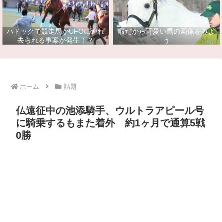
パドックで競走馬がUFOに連れ
暇だから可愛い馬の画像をみよ
去られる事案が発生！？
う
ホーム
話題
仏遠征中の池添騎手、ウルトラアピール号
に騎乗するもまた着外 約1ヶ月で通算5戦
0勝