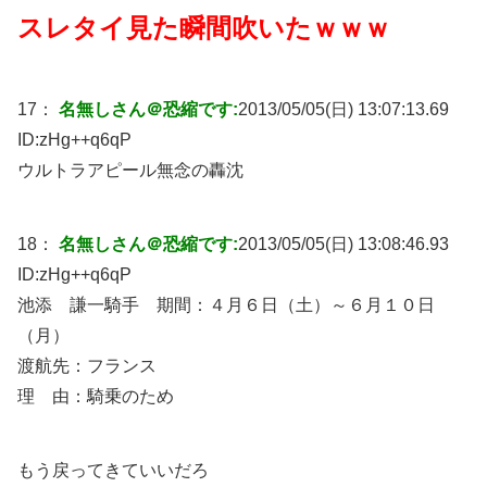
スレタイ見た瞬間吹いたｗｗｗ
17：
名無しさん＠恐縮です:
2013/05/05(日) 13:07:13.69
ID:
zHg++q6qP
ウルトラアピール無念の轟沈
18：
名無しさん＠恐縮です:
2013/05/05(日) 13:08:46.93
ID:
zHg++q6qP
池添 謙一騎手 期間：４月６日（土）～６月１０日
（月）
渡航先：フランス
理 由：騎乗のため
もう戻ってきていいだろ