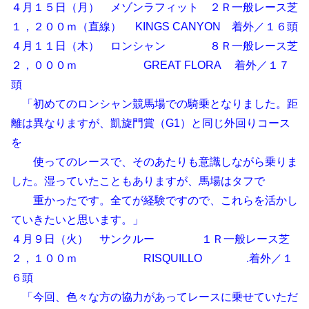
４月１５日（月） メゾンラフィット ２Ｒ一般レース芝
１，２００ｍ（直線） KINGS CANYON 着外／１６頭
４月１１日（木） ロンシャン ８Ｒ一般レース芝
２，０００ｍ GREAT FLORA 着外／１７
頭
「初めてのロンシャン競馬場での騎乗となりました。距
離は異なりますが、凱旋門賞（G1）と同じ外回りコース
を
使ってのレースで、そのあたりも意識しながら乗りま
した。湿っていたこともありますが、馬場はタフで
重かったです。全てが経験ですので、これらを活かし
ていきたいと思います。」
４月９日（火） サンクルー １Ｒ一般レース芝
２，１００ｍ RISQUILLO .着外／１
６頭
「今回、色々な方の協力があってレースに乗せていただ