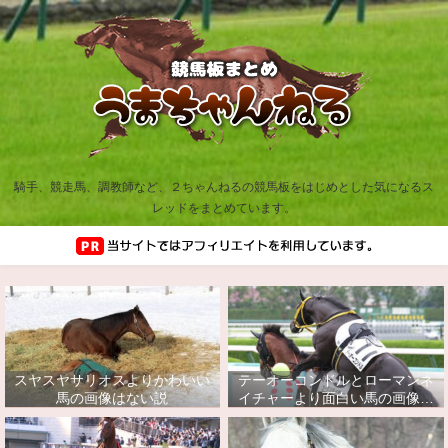
騎手、競走馬、調教師など、２ちゃんねるの競馬板をはじめとした気になるス
レッドをまとめています。
スヤスヤサリオスよりかわいい
テーオーコンドルとローマンネ
馬の画像はない説
イチャーより面白い馬の画像っ
てあるの？