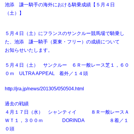
池添 謙一騎手の海外における騎乗成績【５月４日
（土）】
５月４日（土）にフランスのサンクルー競馬場で騎乗し
た、池添 謙一騎手（栗東・フリー）の成績について
お知らせいたします。
５月４日（土） サンクルー ６Ｒ一般レース芝１，６０
０ｍ ULTRA APPEAL 着外／１４頭
http://jra.jp/news/201305/050504.html
過去の戦績
４月１７日（水） シャンティイ ８Ｒ一般レースＡ
ＷＴ１，３００ｍ DORINDA ８着／１
０頭