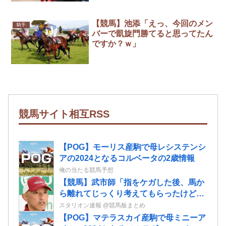
【競馬】池添「えっ、今回のメン
騎手
バーで凱旋門勝てると思ってたん
ですか？ｗ」
競馬サイト相互RSS
【POG】モーリス産駒で母レシステンシ
アの2024となるコルベータの2歳情報
俺の当たる競馬予想
【競馬】武市師「指をケガした後、馬か
ら離れてじっくり考えてもらったけど心
も折れてしまった様子」大江原比呂騎手
スタリオン速報 @競馬板まとめ
引退にて
【POG】マテラスカイ産駒で母ミニーア