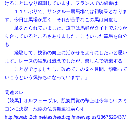
けることになり感謝しています。フランスでの騎乗は
１１年ぶりで、サンクルー競馬場では初騎乗となりま
す。今日は馬場が悪く、それが苦手なこの馬は何度も
足をとられていました。道中は馬群がタイトでぶつか
り合っているところもありました。こういった競馬を自分
も
経験して、技術の向上に活かせるようにしたいと思い
ます。レースの結果は残念でしたが、楽しんで騎乗する
ことができましたし、改めてこの２ヶ月間、頑張って
いこうという気持ちになっています。」
関連スレ
【競馬】オルフェーヴル、凱旋門賞の鞍上は今年もC.スミ
ヨンに決定 池添の仏長期遠征実らず
http://awabi.2ch.net/test/read.cgi/mnewsplus/1367620437/