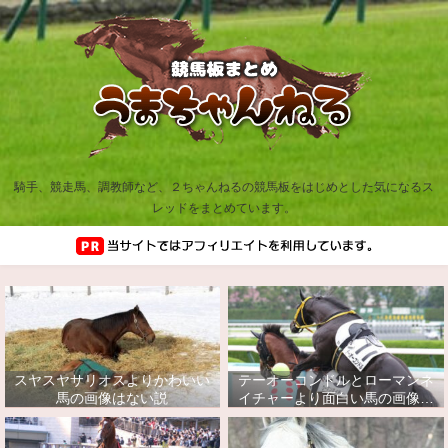
騎手、競走馬、調教師など、２ちゃんねるの競馬板をはじめとした気になるス
レッドをまとめています。
スヤスヤサリオスよりかわいい
テーオーコンドルとローマンネ
馬の画像はない説
イチャーより面白い馬の画像っ
てあるの？