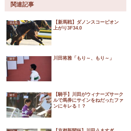
関連記事
【新馬戦】ダノンスコーピオン
競走馬
上がり3F34.0
川田将雅「もり～、もり～」
騎手
【騎手】川田がウィナーズサーク
騎手
ルで馬券にサインをねだったファ
ンにキレる！？
【京都新聞杯】川田うますぎ