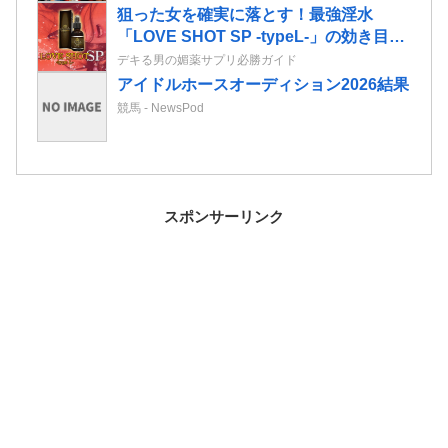
狙った女を確実に落とす！最強淫水
「LOVE SHOT SP -typeL-」の効き目が
マジでヤバい！
デキる男の媚薬サプリ必勝ガイド
アイドルホースオーディション2026結果
競馬 - NewsPod
スポンサーリンク