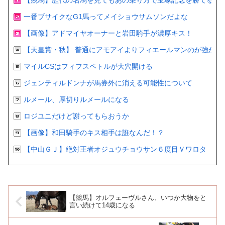
【競馬】歴代の名馬を見てもあの乗り方で宝塚記念を勝てるの
一番ブサイクなG1馬ってメイショウサムソンだよな
【画像】アドマイヤオーナーと岩田騎手が濃厚キス！
【天皇賞・秋】 普通にアモアイよりフィエールマンのが強かっ
マイルCSはフィフスペトルが大穴開ける
ジェンティルドンナが馬券外に消える可能性について
ルメール、厚切りルメールになる
ロジユニだけど謝ってもらおうか
【画像】和田騎手のキス相手は誰なんだ！？
【中山ＧＪ】絶対王者オジュウチョウサン６度目Ｖワロタ
【競馬】オルフェーヴルさん、いつか大物をと
言い続けて14歳になる