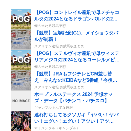
【POG】コントレイル産駒で母メチャコ
ルタの2024となるドラゴンバルドの2歳
情報
俺の当たる競馬予想
【競馬】宝塚記念(G1)、メイショウタバ
ルが制覇！
スタリオン速報 @競馬板まとめ
【POG】ステルヴィオ産駒で母ウィステ
リアメジロの2024となるローレルメビウ
スの2歳情報
俺の当たる競馬予想
【競馬】JRAもフジテレビCM差し替
え みんなのKEIBAなど5番組「今後の
推移を慎重に見極めたい」
スタリオン速報 @競馬板まとめ
ホープフルステークス 2024 予想オッ
ズ・データ【パチンコ・パチスロ】
ギャンブルあんてな速報
連れ打ちしてるクソガキ「ヤバい！ヤバ
い！エグい！エグい！アツい！アツ
い！」←語彙力無さすぎだろｗｗｗ
マトメンタル（ギャンブル）