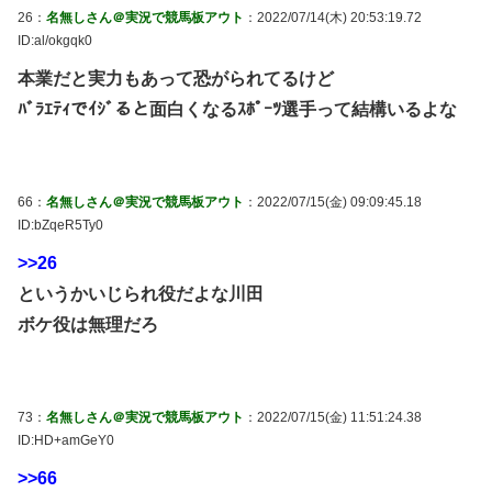
26：
名無しさん＠実況で競馬板アウト
：2022/07/14(木) 20:53:19.72
ID:al/okgqk0
本業だと実力もあって恐がられてるけど
ﾊﾞﾗｴﾃｨでｲｼﾞると面白くなるｽﾎﾟｰﾂ選手って結構いるよな
66：
名無しさん＠実況で競馬板アウト
：2022/07/15(金) 09:09:45.18
ID:bZqeR5Ty0
>>26
というかいじられ役だよな川田
ボケ役は無理だろ
73：
名無しさん＠実況で競馬板アウト
：2022/07/15(金) 11:51:24.38
ID:HD+amGeY0
>>66