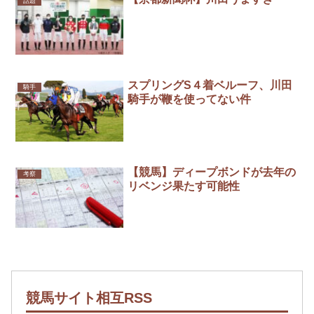
話題
スプリングS４着ベルーフ、川田
騎手
騎手が鞭を使ってない件
【競馬】ディープボンドが去年の
考察
リベンジ果たす可能性
競馬サイト相互RSS