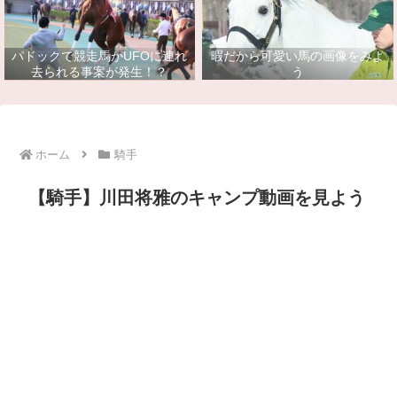
パドックで競走馬がUFOに連れ
暇だから可愛い馬の画像をみよ
去られる事案が発生！？
う
ホーム
騎手
【騎手】川田将雅のキャンプ動画を見よう