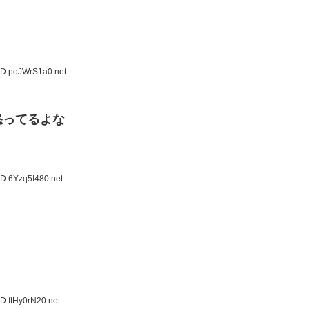
ID:poJWrS1a0.net
怒ってるよな
ID:6Yzq5I480.net
D:ftHy0rN20.net