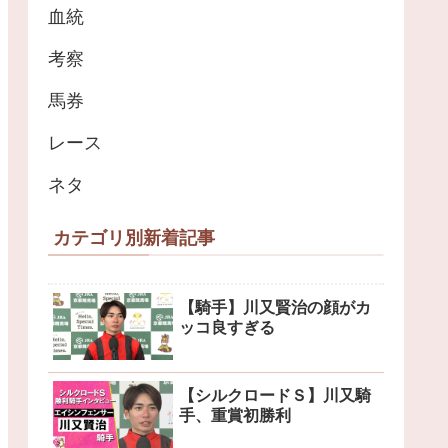
血統
考察
馬券
レース
ネタ
カテゴリ別新着記事
【騎手】川又賢治の顔がカ
ッコ良すぎる
【シルクロードＳ】川又騎
手、重賞初勝利