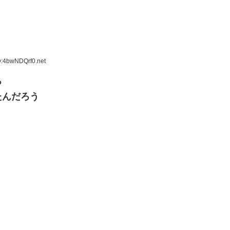
D:4bwNDQrf0.net
ぁ
たんだろう