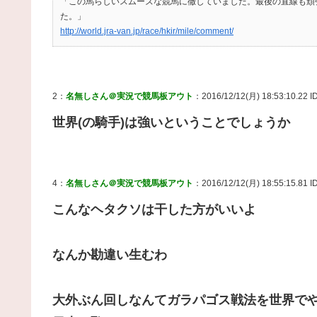
「この馬らしいスムーズな競馬に徹していました。最後の直線も頑
た。」
http://world.jra-van.jp/race/hkir/mile/comment/
2：
名無しさん＠実況で競馬板アウト
：2016/12/12(月) 18:53:10.22 I
世界(の騎手)は強いということでしょうか
4：
名無しさん＠実況で競馬板アウト
：2016/12/12(月) 18:55:15.81 I
こんなヘタクソは干した方がいいよ
なんか勘違い生むわ
大外ぶん回しなんてガラパゴス戦法を世界で