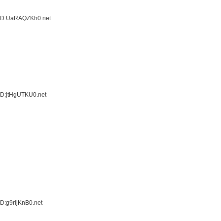
 ID:UaRAQZKh0.net
ID:jtHgUTKU0.net
D:g9rijKnB0.net