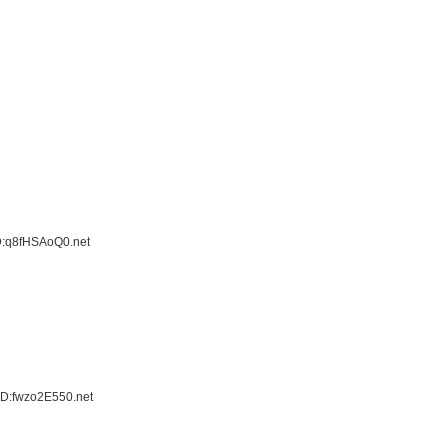
D:q8fHSAoQ0.net
ID:fwzo2E550.net