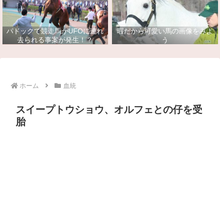
パドックで競走馬がUFOに連れ
暇だから可愛い馬の画像をみよ
去られる事案が発生！？
う
ホーム
血統
スイープトウショウ、オルフェとの仔を受
胎