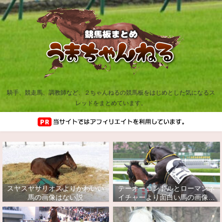
騎手、競走馬、調教師など、２ちゃんねるの競馬板をはじめとした気になるス
レッドをまとめています。
スヤスヤサリオスよりかわいい
テーオーコンドルとローマンネ
馬の画像はない説
イチャーより面白い馬の画像っ
てあるの？