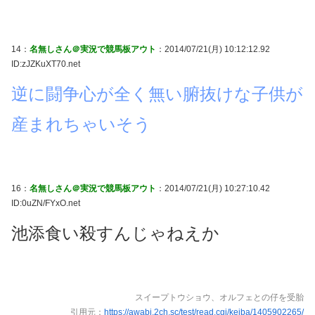
14：
名無しさん＠実況で競馬板アウト
：2014/07/21(月) 10:12:12.92
ID:zJZKuXT70.net
逆に闘争心が全く無い腑抜けな子供が
産まれちゃいそう
16：
名無しさん＠実況で競馬板アウト
：2014/07/21(月) 10:27:10.42
ID:0uZN/FYxO.net
池添食い殺すんじゃねえか
スイープトウショウ、オルフェとの仔を受胎
引用元：
https://awabi.2ch.sc/test/read.cgi/keiba/1405902265/