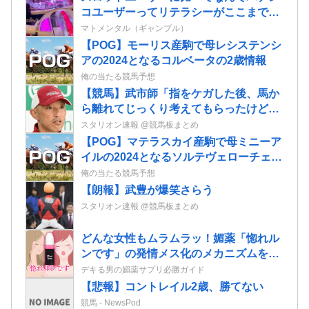
コユーザーってリテラシーがここまで低
いんだろうか…
マトメンタル（ギャンブル）
【POG】モーリス産駒で母レシステンシ
アの2024となるコルベータの2歳情報
俺の当たる競馬予想
【競馬】武市師「指をケガした後、馬か
ら離れてじっくり考えてもらったけど心
も折れてしまった様子」大江原比呂騎手
スタリオン速報 @競馬板まとめ
引退にて
【POG】マテラスカイ産駒で母ミニーア
イルの2024となるソルテヴェローチェの
2歳情報
俺の当たる競馬予想
【朗報】武豊が爆笑さらう
スタリオン速報 @競馬板まとめ
どんな女性もムラムラッ！媚薬「惚れル
ンです」の発情メス化のメカニズムを徹
底調査
デキる男の媚薬サプリ必勝ガイド
【悲報】コントレイル2歳、勝てない
競馬 - NewsPod