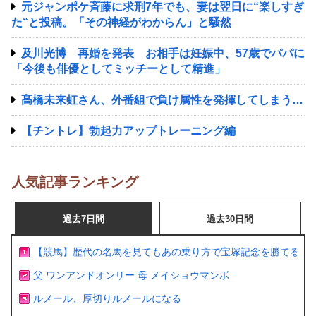
元ジャンポケ斉藤に求刑7年でも、妻は翌日に“楽しすぎ
た“と投稿。「その神経がわからん」と騒然
及川光博 再婚を発表 お相手は妊娠中、57歳でパパに
「今後も俳優としてミッチーとして精進」
髙橋未来虹さん、外番組で負け属性を発揮してしまう…
【チントレ】勃起力アップトレーニング編
人気記事ランキング
過去7日間
過去30日間
【競馬】歴代の名馬を見てもあの乗り方で宝塚記念を勝てるの
父 ワンアンドオンリー 母 メイショウマンボ
ルメール、厚切りルメールになる