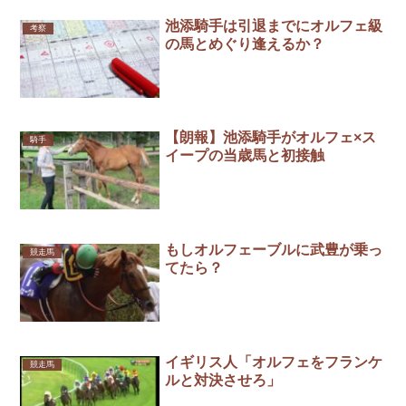
池添騎手は引退までにオルフェ級
考察
の馬とめぐり逢えるか？
【朗報】池添騎手がオルフェ×ス
騎手
イープの当歳馬と初接触
もしオルフェーブルに武豊が乗っ
競走馬
てたら？
イギリス人「オルフェをフランケ
競走馬
ルと対決させろ」