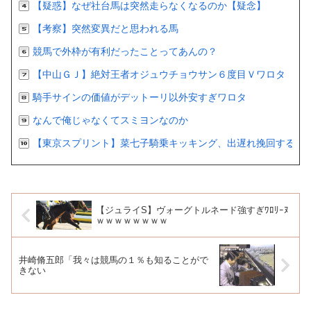
【疑惑】なぜ社台馬は突然走らなくなるのか【疑念】
【考察】突然変異だと思われる馬
競馬で外枠が有利だったことってあんの？
【中山ＧＪ】絶対王者オジュウチョウサン６度目Ｖワロタ
騎手サインの価値がデットーリ以外安すぎワロタ
なんで俺じゃなくてスミヨンなのか
【東京スプリント】菜七子騎乗キッキング、出遅れ挽回するも２
【ジュライS】ヴォーグトルネード強すぎﾜﾛﾘｰﾇ
ｗｗｗｗｗｗｗｗ
井崎脩五郎「我々は競馬の１％も知ることがで
きない