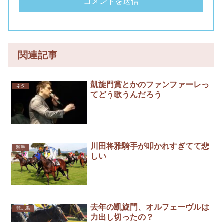
関連記事
凱旋門賞とかのファンファーレっ
ネタ
てどう歌うんだろう
川田将雅騎手が叩かれすぎてて悲
騎手
しい
去年の凱旋門、オルフェーヴルは
競走馬
力出し切ったの？