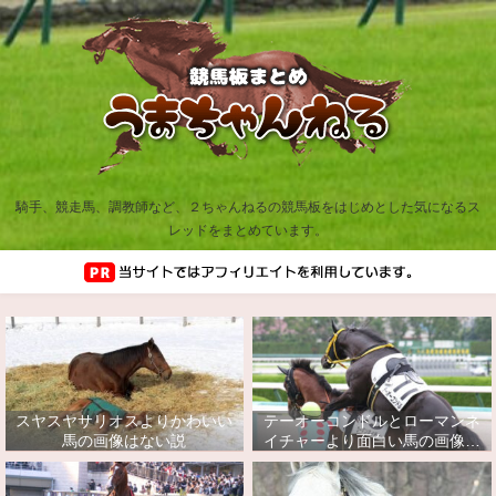
騎手、競走馬、調教師など、２ちゃんねるの競馬板をはじめとした気になるス
レッドをまとめています。
スヤスヤサリオスよりかわいい
テーオーコンドルとローマンネ
馬の画像はない説
イチャーより面白い馬の画像っ
てあるの？