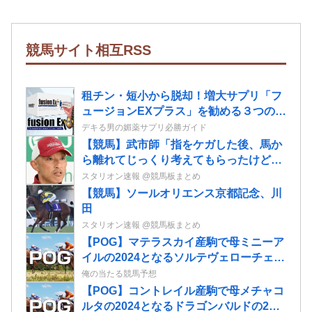
競馬サイト相互RSS
租チン・短小から脱却！増大サプリ‎「フ
ュージョンEXプラス」を勧める３つのポ
イント
デキる男の媚薬サプリ必勝ガイド
【競馬】武市師「指をケガした後、馬か
ら離れてじっくり考えてもらったけど心
も折れてしまった様子」大江原比呂騎手
スタリオン速報 @競馬板まとめ
引退にて
【競馬】ソールオリエンス京都記念、川
田
スタリオン速報 @競馬板まとめ
【POG】マテラスカイ産駒で母ミニーア
イルの2024となるソルテヴェローチェの
2歳情報
俺の当たる競馬予想
【POG】コントレイル産駒で母メチャコ
ルタの2024となるドラゴンバルドの2歳