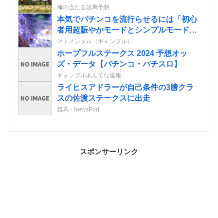
情報
俺の当たる競馬予想
本気でパチンコを流行らせるには「初心
者用超賑やかモードとシンプルモード搭
載」「コテスタフェアスタなんでもいい
マトメンタル（ギャンブル）
からボーダー3維持」この2つだけでいい
ホープフルステークス 2024 予想オッ
と思う
ズ・データ【パチンコ・パチスロ】
ギャンブルあんてな速報
ライヒスアドラーが自己条件の3勝クラ
スの佐渡ステークスに出走
競馬 - NewsPod
スポンサーリンク