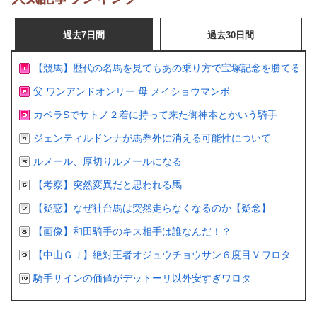
過去7日間
過去30日間
【競馬】歴代の名馬を見てもあの乗り方で宝塚記念を勝てるの
父 ワンアンドオンリー 母 メイショウマンボ
カペラSでサトノ２着に持って来た御神本とかいう騎手
ジェンティルドンナが馬券外に消える可能性について
ルメール、厚切りルメールになる
【考察】突然変異だと思われる馬
【疑惑】なぜ社台馬は突然走らなくなるのか【疑念】
【画像】和田騎手のキス相手は誰なんだ！？
【中山ＧＪ】絶対王者オジュウチョウサン６度目Ｖワロタ
騎手サインの価値がデットーリ以外安すぎワロタ