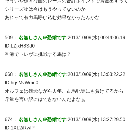
そういや様々な国のレースの合計ポイントで賞金出すって
シリーズ物は今はもうやってないのか
あれって有力馬呼び込む効果なかったんかな
509：
名無しさん＠恐縮です:
2013/10/09(水) 00:44:06.19
ID:
LZjxH8Sd0
香港でトレヴに挑戦する馬は？
668：
名無しさん＠恐縮です:
2013/10/09(水) 13:03:22.22
ID:
hqsMvWmn0
オルフェは残念ながら去年、古馬牝馬にも負けてるから
斤量を言い訳にはできないんだよなぁ
674：
名無しさん＠恐縮です:
2013/10/09(水) 13:27:29.50
ID:
1XL2/RwlP