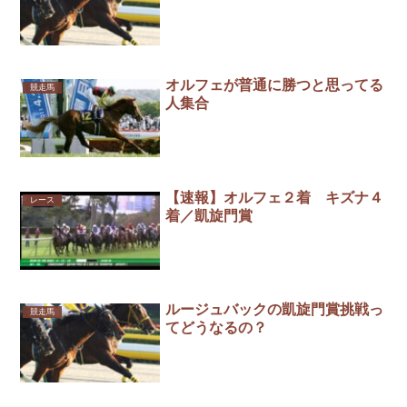
オルフェが普通に勝つと思ってる
競走馬
人集合
【速報】オルフェ２着 キズナ４
レース
着／凱旋門賞
ルージュバックの凱旋門賞挑戦っ
競走馬
てどうなるの？