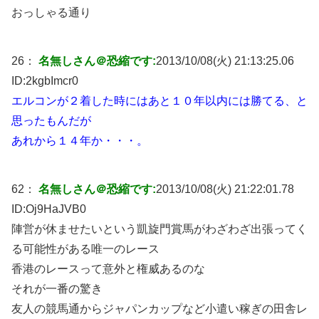
おっしゃる通り
26：
名無しさん＠恐縮です:
2013/10/08(火) 21:13:25.06
ID:
2kgbImcr0
エルコンが２着した時にはあと１０年以内には勝てる、と
思ったもんだが
あれから１４年か・・・。
62：
名無しさん＠恐縮です:
2013/10/08(火) 21:22:01.78
ID:
Oj9HaJVB0
陣営が休ませたいという凱旋門賞馬がわざわざ出張ってく
る可能性がある唯一のレース
香港のレースって意外と権威あるのな
それが一番の驚き
友人の競馬通からジャパンカップなど小遣い稼ぎの田舎レ