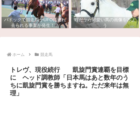
パドックで競走馬がUFOに連れ
暇だから可愛い馬の画像をみよ
去られる事案が発生！？
う
ホーム
競走馬
トレヴ、現役続行 凱旋門賞連覇を目標
に ヘッド調教師「日本馬はあと数年のう
ちに凱旋門賞を勝ちますね。ただ来年は無
理」