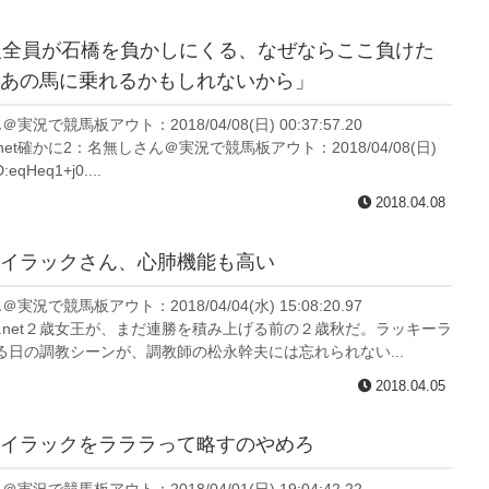
人全員が石橋を負かしにくる、なぜならここ負けた
あの馬に乗れるかもしれないから」
況で競馬板アウト：2018/04/08(日) 00:37:57.20
tS0.net確かに2：名無しさん＠実況で競馬板アウト：2018/04/08(日)
D:eqHeq1+j0....
2018.04.08
イラックさん、心肺機能も高い
況で競馬板アウト：2018/04/04(水) 15:08:20.97
pdLA0.net２歳女王が、まだ連勝を積み上げる前の２歳秋だ。ラッキーラ
る日の調教シーンが、調教師の松永幹夫には忘れられない...
2018.04.05
イラックをラララって略すのやめろ
況で競馬板アウト：2018/04/01(日) 19:04:42.22