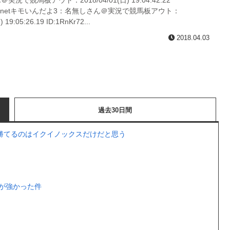
iYx0.netキモいんだよ3：名無しさん＠実況で競馬板アウト：
 19:05:26.19 ID:1RnKr72...
2018.04.03
過去30日間
勝てるのはイクイノックスだけだと思う
が強かった件