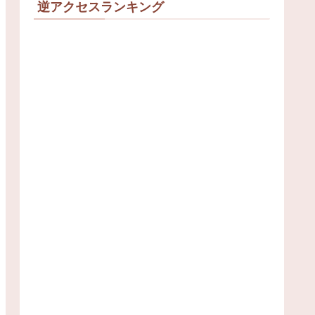
逆アクセスランキング