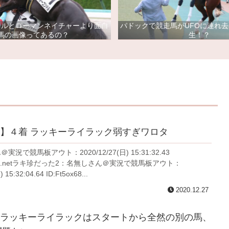
ドルとローマンネイチャーより面白
パドックで競走馬がUFOに連れ
馬の画像ってあるの？
生！？
】４着 ラッキーライラック弱すぎワロタ
況で競馬板アウト：2020/12/27(日) 15:31:32.43
rRp0.netラキ珍だった2：名無しさん＠実況で競馬板アウト：
 15:32:04.64 ID:Ft5ox68...
2020.12.27
ラッキーライラックはスタートから全然の別の馬、