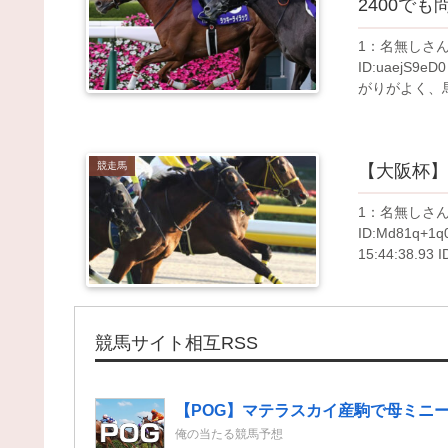
2400で
1：名無しさん＠実
ID:uaej
がりがよく、
競走馬
【大阪杯】
1：名無しさん＠実
ID:Md81q
15:44:38.93
競馬サイト相互RSS
【POG】マテラスカイ産駒で母ミニー
俺の当たる競馬予想