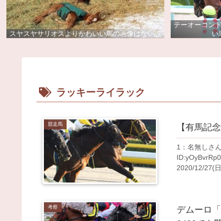
テーオーコン
スヤスヤサリオスよりかわいい馬の画像はない説
い
ラッキーライラック
競走馬
【有馬記念
1：名無しさん＠実
ID:yOyBv
2020/12/27(日)
考察
デムーロ「