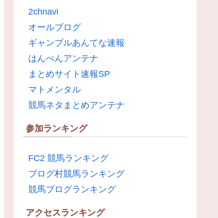
2chnavi
オールブログ
ギャンブルあんてな速報
はんぺんアンテナ
まとめサイト速報SP
マトメンタル
競馬ネタまとめアンテナ
参加ランキング
FC2 競馬ランキング
ブログ村競馬ランキング
競馬ブログランキング
アクセスランキング