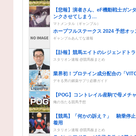
【悲報】演者さん、eF機動戦士ガン
ンクさせてしまう…
マトメンタル（ギャンブル）
ホープフルステークス 2024 予想
ギャンブルあんてな速報
【訃報】競馬エイトのレジェンドトラ
スタリオン速報 @競馬板まとめ
業界初！プロテイン成分配合の「VITOR
デキる男の媚薬サプリ必勝ガイド
【POG】コントレイル産駒で母メチャ
俺の当たる競馬予想
【競馬】「何かの訴え？」 騎乗停止
着用
スタリオン速報 @競馬板まとめ