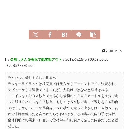
2018.05.15
1：
名無しさん＠実況で競馬板アウト
：2018/05/15(火) 09:28:09.06
ID:JqR52X7z0.net
ライバルに借りを返して世界へ。
ラッキーライラックは桜花賞では後方からアーモンドアイに強襲され、
デビューから４連勝で止まったが、力負けではないと陣営はみる。
「マイルを１分３３秒台で走るなら最初の１０００メートルを１分で走
って残り３ハロンを３３秒台、もしくは５９秒で走って残りを３４秒台
で行くしかない。この馬自身、５８秒９で走って上がりは３４秒５。あ
れで末脚が鈍ったと言われたらかわいそう」と担当の丸内助手は分析。
全休日明けの栗東トレセンで取材陣を前に負けて強しの内容だったと説
明した。