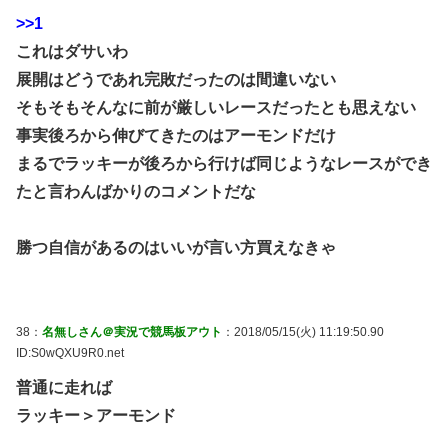
>>1
これはダサいわ
展開はどうであれ完敗だったのは間違いない
そもそもそんなに前が厳しいレースだったとも思えない
事実後ろから伸びてきたのはアーモンドだけ
まるでラッキーが後ろから行けば同じようなレースができ
たと言わんばかりのコメントだな
勝つ自信があるのはいいが言い方買えなきゃ
38：
名無しさん＠実況で競馬板アウト
：2018/05/15(火) 11:19:50.90
ID:S0wQXU9R0.net
普通に走れば
ラッキー＞アーモンド