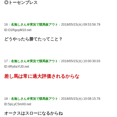
◎トーセンブレス
16：
名無しさん＠実況で競馬板アウト
：2018/05/15(火) 09:53:56.79
ID:O1RguyM10.net
どうやったら勝てたってこと？
17：
名無しさん＠実況で競馬板アウト
：2018/05/15(火) 10:00:30.03
ID:4Ry6aYlJ0.net
差し馬は常に過大評価されるからな
18：
名無しさん＠実況で競馬板アウト
：2018/05/15(火) 10:08:15.78
ID:5pLyC5mX0.net
オークスはスローになるからね