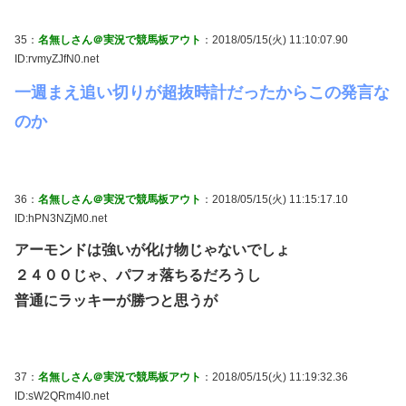
35：
名無しさん＠実況で競馬板アウト
：2018/05/15(火) 11:10:07.90
ID:rvmyZJfN0.net
一週まえ追い切りが超抜時計だったからこの発言な
のか
36：
名無しさん＠実況で競馬板アウト
：2018/05/15(火) 11:15:17.10
ID:hPN3NZjM0.net
アーモンドは強いが化け物じゃないでしょ
２４００じゃ、パフォ落ちるだろうし
普通にラッキーが勝つと思うが
37：
名無しさん＠実況で競馬板アウト
：2018/05/15(火) 11:19:32.36
ID:sW2QRm4I0.net