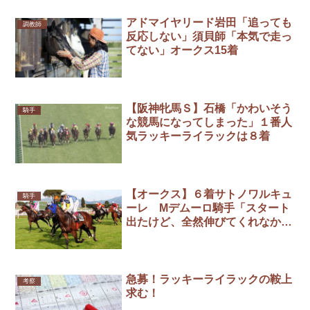
アドマイヤリード岩田「追っても
調教師
反応しない」須貝師「本気で走っ
てない」オークス15着
【阪神牝馬Ｓ】石橋「かわいそう
騎手
な競馬になってしまった」１番人
気ラッキーライラックは８着
【オークス】６着サトノワルキュ
騎手
ーレ Mデムーロ騎手「スタート
出たけど、全然伸びてくれなかっ
た。わからないね」
急募！ラッキーライラックの鞍上
考察
求む！