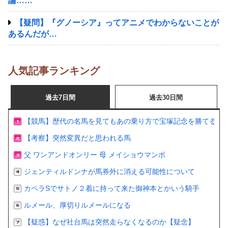
論……
【疑問】『グノーシア』ってアニメでわからないことが
あるんだが…
人気記事ランキング
過去7日間
過去30日間
【競馬】歴代の名馬を見てもあの乗り方で宝塚記念を勝てるの
【考察】突然変異だと思われる馬
父 ワンアンドオンリー 母 メイショウマンボ
ジェンティルドンナが馬券外に消える可能性について
カペラSでサトノ２着に持って来た御神本とかいう騎手
ルメール、厚切りルメールになる
【疑惑】なぜ社台馬は突然走らなくなるのか【疑念】