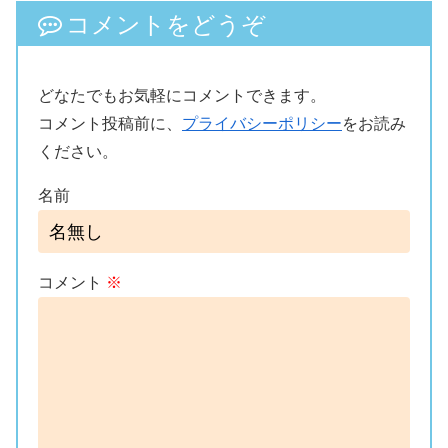
コメントをどうぞ
どなたでもお気軽にコメントできます。
コメント投稿前に、
プライバシーポリシー
をお読み
ください。
名前
コメント
※