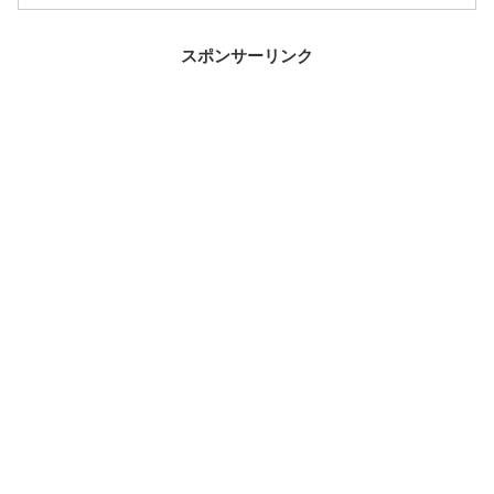
スポンサーリンク