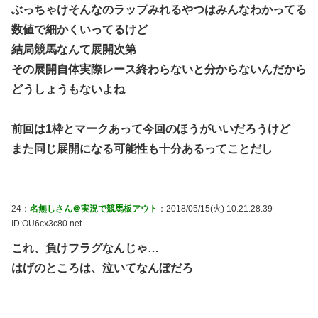
ぶっちゃけそんなのラップみれるやつはみんなわかってる
数値で細かくいってるけど
結局競馬なんて展開次第
その展開自体実際レース終わらないと分からないんだから
どうしょうもないよね
前回は1枠とマークあって今回のほうがいいだろうけど
また同じ展開になる可能性も十分あるってことだし
24：
名無しさん＠実況で競馬板アウト
：2018/05/15(火) 10:21:28.39
ID:OU6cx3c80.net
これ、負けフラグなんじゃ…
はげのところは、泣いてなんぼだろ