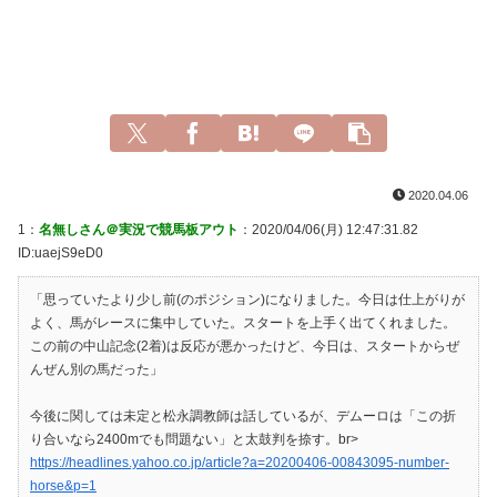
2020.04.06
1：
名無しさん＠実況で競馬板アウト
：2020/04/06(月) 12:47:31.82
ID:uaejS9eD0
「思っていたより少し前(のポジション)になりました。今日は仕上がりが
よく、馬がレースに集中していた。スタートを上手く出てくれました。
この前の中山記念(2着)は反応が悪かったけど、今日は、スタートからぜ
んぜん別の馬だった」
今後に関しては未定と松永調教師は話しているが、デムーロは「この折
り合いなら2400mでも問題ない」と太鼓判を捺す。br>
https://headlines.yahoo.co.jp/article?a=20200406-00843095-number-
horse&p=1