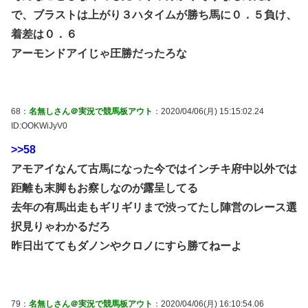
で、ブラストは上がり３ハタイムが勝ち馬に０．５負け、
着差は０．６
アーモンドアイじゃ圧勝だったろな
68：
名無しさん＠実況で競馬板アウト
：2020/04/06(月) 15:15:02.24
ID:OOKWiJyV0
>>58
アモアイなんて古馬になった今ではインチキ府中以外では
距離も末脚もお察しなのが露呈してる
去年の有馬出走もギリギリまで渋ってたし陣営のレース選
択見りゃわかるだろ
昨日出ててもダノンやクロノにすら勝てねーよ
79：
名無しさん＠実況で競馬板アウト
：2020/04/06(月) 16:10:54.06