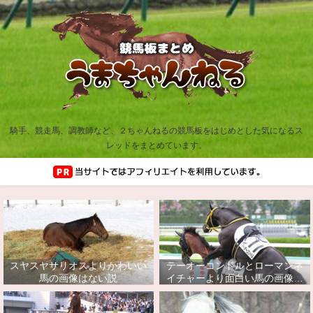
騎手、競走馬、調教師など、２ちゃんねるの競馬板をはじめとした気になるス
レッドをまとめています。
スヤスヤサリオスよりかわいい
テーオーコンドルとローマンネ
馬の画像はない説
イチャーより面白い馬の画像っ
てあるの？