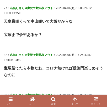
77：
名無しさん＠実況で競馬板アウト
：2020/04/06(月) 16:03:26.12
ID:rXLGx75I0
天皇賞叩くって中山叩いて大阪だからな
宝塚まで余裕あるか？
82：
名無しさん＠実況で競馬板アウト
：2020/04/06(月) 16:24:43.57
ID:li1saBMo0
宝塚勝てたら本物だわ、コロナ無ければ凱旋門楽しめそう
なのに
78：
名無しさん＠実況で競馬板アウト
：2020/04/06(月) 16:09:33.38
ID:cvy0ZJaL0
メニュー
ホーム
検索
トップ
サイドバー