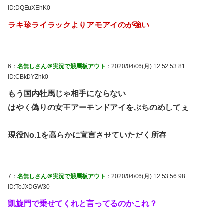
ID:DQEuXEhK0
ラキ珍ライラックよりアモアイのが強い
6：
名無しさん＠実況で競馬板アウト
：2020/04/06(月) 12:52:53.81
ID:CBkDYZhk0
もう国内牡馬じゃ相手にならない
はやく偽りの女王アーモンドアイをぶちのめしてぇ
現役No.1を高らかに宣言させていただく所存
7：
名無しさん＠実況で競馬板アウト
：2020/04/06(月) 12:53:56.98
ID:ToJXDGW30
凱旋門で乗せてくれと言ってるのかこれ？