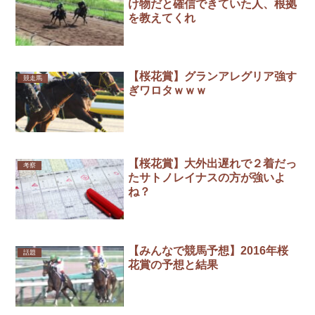
け物だと確信できていた人、根拠
を教えてくれ
【桜花賞】グランアレグリア強す
競走馬
ぎワロタｗｗｗ
【桜花賞】大外出遅れで２着だっ
考察
たサトノレイナスの方が強いよ
ね？
【みんなで競馬予想】2016年桜
話題
花賞の予想と結果