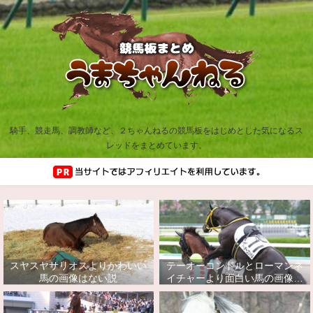
騎手、競走馬、調教師など、２ちゃんねるの競馬板をはじめとした気になるス
レッドをまとめています。
スヤスヤサリオスよりかわいい
テーオーコンドルとローマンネ
馬の画像はない説
イチャーより面白い馬の画像っ
てあるの？