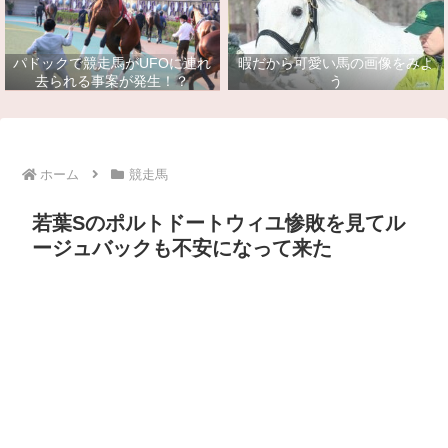
パドックで競走馬がUFOに連れ
暇だから可愛い馬の画像をみよ
去られる事案が発生！？
う
ホーム
競走馬
若葉Sのポルトドートウィユ惨敗を見てル
ージュバックも不安になって来た