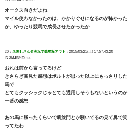
オークス向きだよね
マイル使わなかったのは、かかりぐせになるのが怖かった
か、ゆったり競馬で成長させたかったか
20：
名無しさん＠実況で競馬板アウト
：2015/03/21(土) 17:57:43.20
ID:3kMl3/4f0.net
おれは前から言ってるけど
きさらぎ賞見た感想はポルトが思った以上にもっさりした
馬で
とてもクラシックじゃとても通用しそうもないというのが
一番の感想
あの馬に勝ったくらいで凱旋門とか騒いでるの見て鼻で笑
ってたわ