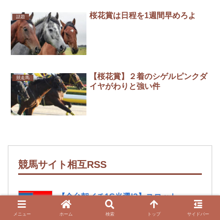
桜花賞は日程を1週間早めろよ
話題
【桜花賞】２着のシゲルピンクダ
競走馬
イヤがわりと強い件
競馬サイト相互RSS
【全台朝イチ1G当選!?】スロット
ZENT555が8月7日のハナハナにモーニ
メニュー
ホーム
検索
トップ
サイドバー
ングを仕込んだらしいｗｗｗｗ
マトメンタル（ギャンブル）