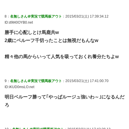
8：
名無しさん＠実況で競馬板アウト
：2015/03/21(土) 17:39:34.12
ID:d9t40OYB0.net
勝手に心配しとけ馬鹿共w
2歳にベルーフ千切ったことは無視だもんなw
精々他の馬からいって人気を吸っておくれ養分たちよw
9：
名無しさん＠実況で競馬板アウト
：2015/03/21(土) 17:41:00.70
ID:iKUD0msLO.net
明日ベルーフ勝って｢やっぱルージュ強いわ～｣になるんだ
ろ