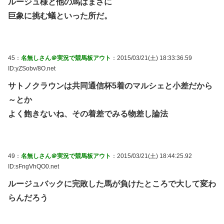
ルージュ様と他の馬はまさに
巨象に挑む蟻といった所だ。
45：
名無しさん＠実況で競馬板アウト
：2015/03/21(土) 18:33:36.59
ID:yZSobv/8O.net
サトノクラウンは共同通信杯5着のマルシェと小差だから
～とか
よく飽きないね、その着差でみる物差し論法
49：
名無しさん＠実況で競馬板アウト
：2015/03/21(土) 18:44:25.92
ID:sFngVhQO0.net
ルージュバックに完敗した馬が負けたところで大して変わ
らんだろう