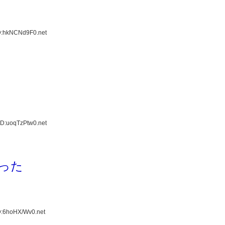
D:hkNCNd9F0.net
ID:uoqTzPtw0.net
った
D:6hoHX/Wv0.net