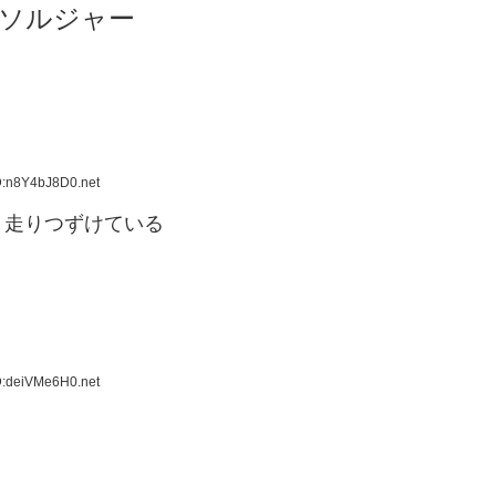
ソルジャー
D:n8Y4bJ8D0.net
リ走りつずけている
D:deiVMe6H0.net