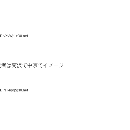
ID:vXvWpl+O0.net
後者は菊沢で中京てイメージ
ID:NT4qdpgs0.net