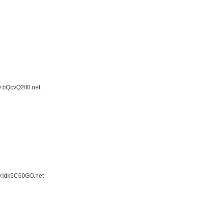
:bQcvQ2tI0.net
D:idk5C60GO.net