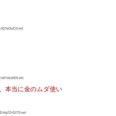
D:/Q7wOu/C0.net
D:n8Y4bJ8D0.net
、本当に金のムダ使い
ID:Hg7Z+D270.net