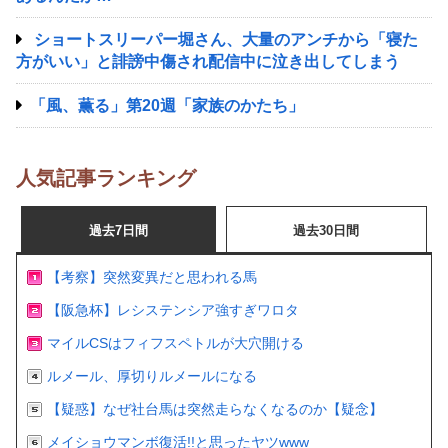
ショートスリーパー堀さん、大量のアンチから「寝た
方がいい」と誹謗中傷され配信中に泣き出してしまう
「風、薫る」第20週「家族のかたち」
人気記事ランキング
過去7日間
過去30日間
【考察】突然変異だと思われる馬
【阪急杯】レシステンシア強すぎワロタ
マイルCSはフィフスペトルが大穴開ける
ルメール、厚切りルメールになる
【疑惑】なぜ社台馬は突然走らなくなるのか【疑念】
メイショウマンボ復活!!と思ったヤツwww