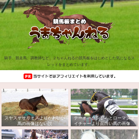
騎手、競走馬、調教師など、２ちゃんねるの競馬板をはじめとした気になるス
レッドをまとめています。
スヤスヤサリオスよりかわいい
テーオーコンドルとローマンネ
馬の画像はない説
イチャーより面白い馬の画像っ
てあるの？