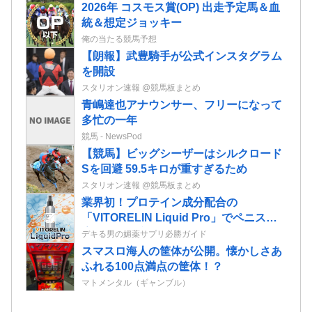
2026年 コスモス賞(OP) 出走予定馬＆血
統＆想定ジョッキー
俺の当たる競馬予想
【朗報】武豊騎手が公式インスタグラム
を開設
スタリオン速報 @競馬板まとめ
青嶋達也アナウンサー、フリーになって
多忙の一年
競馬 - NewsPod
【競馬】ビッグシーザーはシルクロード
Sを回避 59.5キロが重すぎるため
スタリオン速報 @競馬板まとめ
業界初！プロテイン成分配合の
「VITORELIN Liquid Pro」でペニスの
増大限界を突破しろ！
デキる男の媚薬サプリ必勝ガイド
スマスロ海人の筐体が公開。懐かしさあ
ふれる100点満点の筐体！？
マトメンタル（ギャンブル）