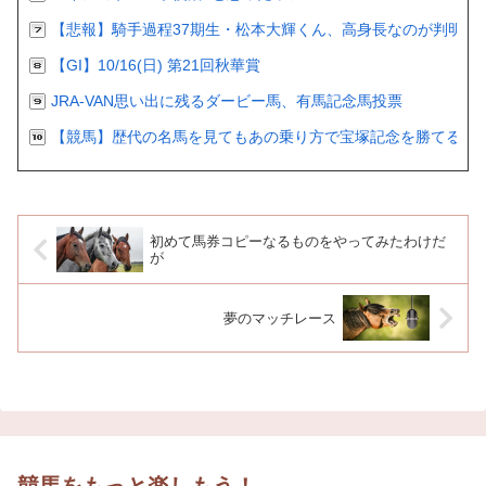
【悲報】騎手過程37期生・松本大輝くん、高身長なのが判明
【GI】10/16(日) 第21回秋華賞
JRA-VAN思い出に残るダービー馬、有馬記念馬投票
【競馬】歴代の名馬を見てもあの乗り方で宝塚記念を勝てるの
初めて馬券コピーなるものをやってみたわけだ
が
夢のマッチレース
競馬をもっと楽しもう！