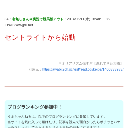
34：
名無しさん＠実況で競馬板アウト
：2014/06/11(水) 18:48:11.86
ID:4H2xeWjp0.net
セントライトから始動
ネオリアリズム強すぎ【遅れてきた大物】
引用元：
https://awabi.2ch.sc/test/read.cgi/keiba/1400333983/
ブログランキング参加中！
うまちゃんねるは、以下のブログランキングに参加しています。
当サイトを気に入って頂けたり、記事を読んで面白かったらポチッとバナ
ーをクリックしてもらえるとサイト更新の励みになります！