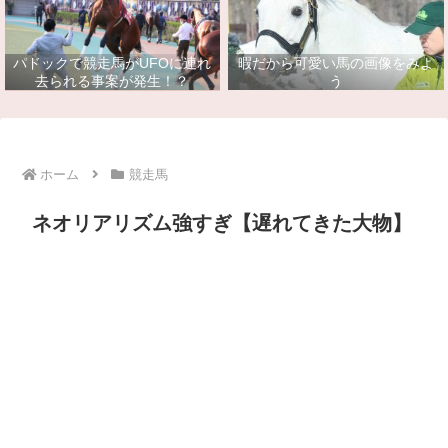
パドックで競走馬がUFOに連れ
暇だから可愛い馬の画像をみよ
去られる事案が発生！？
う
ホーム
競走馬
ネオリアリズム強すぎ【遅れてきた大物】