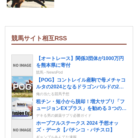
競馬サイト相互RSS
【オートレース】関係3団体が1000万円
を熊本県に寄付
競馬 - NewsPod
【POG】コントレイル産駒で母メチャコ
ルタの2024となるドラゴンバルドの2歳
情報
俺の当たる競馬予想
租チン・短小から脱却！増大サプリ‎「フ
ュージョンEXプラス」を勧める３つのポ
イント
デキる男の媚薬サプリ必勝ガイド
ホープフルステークス 2024 予想オッ
ズ・データ【パチンコ・パチスロ】
ギャンブルあんてな速報