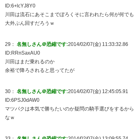
ID:
6+lcYJ8Y0
川田は流石にあそこまでぼろくそに言われたら何が何でも
大外ぶん回すだろうｗ
29：
名無しさん＠恐縮です:
2014/02/07(金) 11:33:32.86
ID:
RRnSaxAU0
川田はまだ乗れるのか
余裕で降ろされると思ってたが
30：
名無しさん＠恐縮です:
2014/02/07(金) 12:45:05.91
ID:
6PSJ0dAW0
マツパクは本気で勝ちたいのか疑問の騎手選びをするから
なｗ
33：
名無しさん＠恐縮です:
2014/02/07(金) 13:09:55.74