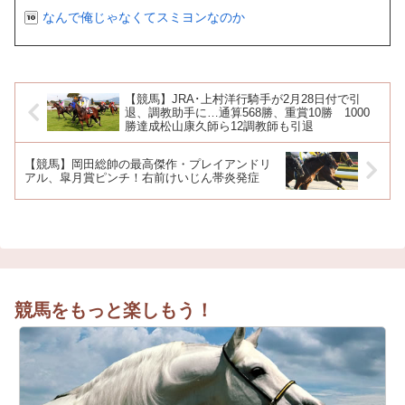
なんで俺じゃなくてスミヨンなのか
【競馬】JRA･上村洋行騎手が2月28日付で引
退、調教助手に…通算568勝、重賞10勝 1000
勝達成松山康久師ら12調教師も引退
【競馬】岡田総帥の最高傑作・プレイアンドリ
アル、皐月賞ピンチ！右前けいじん帯炎発症
競馬をもっと楽しもう！