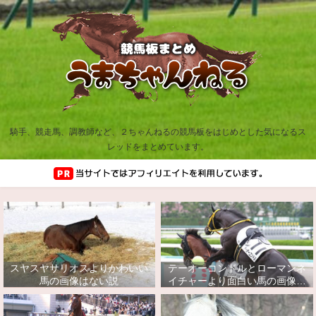
騎手、競走馬、調教師など、２ちゃんねるの競馬板をはじめとした気になるス
レッドをまとめています。
スヤスヤサリオスよりかわいい
テーオーコンドルとローマンネ
馬の画像はない説
イチャーより面白い馬の画像っ
てあるの？