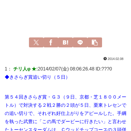
2014.02.08
1：
チリ人φ ★:
2014/02/07(金) 08:06:26.48 ID:
???0
◆きさらぎ賞追い切り（５日）
第５４回きさらぎ賞・Ｇ３（９日、京都・芝１８００メー
トル）で対決する２戦２勝の２頭が５日、栗東トレセンで
の追い切りで、それぞれ好仕上がりをアピールした。手綱
を執った武豊に「この馬でダービーに行きたい」と言わせ
たトーセンスターダムは、Ｃウッドチップコースの３頭併