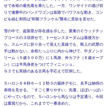
せで余裕の最先着を果たした。一方、ワンサイドの逃げ切
りで連勝中のバンドワゴンは坂路でパワフルな動き。コン
ビを組む和田は“和製フランケル”襲名に意欲を見せた。
雪の中で、超新星が存在感を示した。栗東のＣウッドチッ
プコースの３頭併せで、トーセンスターダムは最後方か
ら。スムーズに折り合って迎えた直線でも、鞍上の武豊の
手は動かない。余裕たっぷりに内から伸びて、中ダノンド
リーム（５歳５００万）に１馬身、外カフナ（６歳オープ
ン）には半馬身差をつけてフィニッシュ。
Ｇ２でも実績のある古馬を手応えで圧倒した。
５ハロン６８秒６―１２秒３の最終デモに、名手は納得の
表情を見せる。「すごく乗りやすい。先週、ほぼいっぱい
にやっているので、５ハロンから馬なりは予定通り。今回
は重賞だから、これまでで一番攻めた。