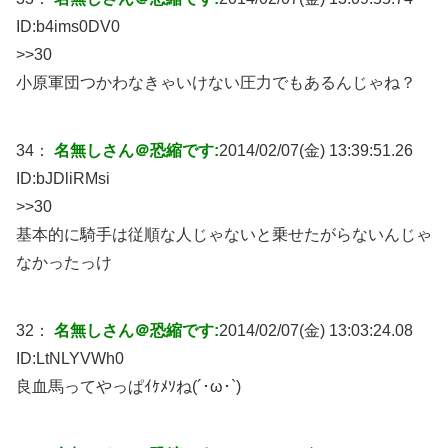
ID:
b4ims0DV0
>>30
小原軍団つかわなきゃいけない圧力でもあるんじゃね？
34：
名無しさん＠恐縮です:
2014/02/07(金) 13:39:51.26
ID:
bJDliRMsi
>>30
基本的に騎手は従順な人じゃないと乗せたがらないんじゃ
なかったっけ
32：
名無しさん＠恐縮です:
2014/02/07(金) 13:03:24.08
ID:
LtNLYVWh0
良血馬ってやっぱｲｹﾒｿね(´･ω･`)