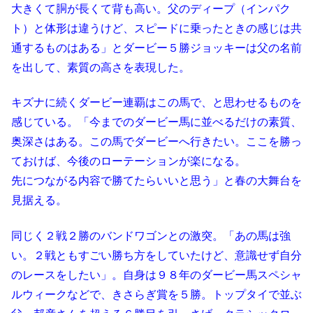
大きくて胴が長くて背も高い。父のディープ（インパク
ト）と体形は違うけど、スピードに乗ったときの感じは共
通するものはある」とダービー５勝ジョッキーは父の名前
を出して、素質の高さを表現した。
キズナに続くダービー連覇はこの馬で、と思わせるものを
感じている。「今までのダービー馬に並べるだけの素質、
奥深さはある。この馬でダービーへ行きたい。ここを勝っ
ておけば、今後のローテーションが楽になる。
先につながる内容で勝てたらいいと思う」と春の大舞台を
見据える。
同じく２戦２勝のバンドワゴンとの激突。「あの馬は強
い。２戦ともすごい勝ち方をしていたけど、意識せず自分
のレースをしたい」。自身は９８年のダービー馬スペシャ
ルウィークなどで、きさらぎ賞を５勝。トップタイで並ぶ