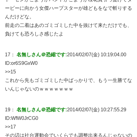
ービーに向かう女傑ハープスターが雄どもをなで斬りする
んだけどな。
前走の二着はあのゴミゴミした中を抜けて来ただけでも、
負けても恐ろしさ感じたよ
17：
名無しさん＠恐縮です:
2014/02/07(金) 10:19:04.00
ID:
or6S9GxW0
>>15
これから先もゴミゴミした中ばっかりで、もう一生勝てな
いんじゃないのｗｗｗｗｗｗｗ
19：
名無しさん＠恐縮です:
2014/02/07(金) 10:27:55.29
ID:
WfW0JrCG0
>>17
その辺は社台運動会でいくらでも調整出来るんじゃないの