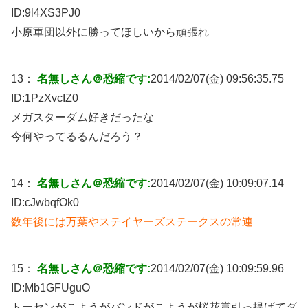
ID:
9l4XS3PJ0
小原軍団以外に勝ってほしいから頑張れ
13：
名無しさん＠恐縮です:
2014/02/07(金) 09:56:35.75
ID:
1PzXvcIZ0
メガスターダム好きだったな
今何やってるるんだろう？
14：
名無しさん＠恐縮です:
2014/02/07(金) 10:09:07.14
ID:
cJwbqfOk0
数年後には万葉やステイヤーズステークスの常連
15：
名無しさん＠恐縮です:
2014/02/07(金) 10:09:59.96
ID:
Mb1GFUguO
トーセンがこようがバンドがこようが桜花賞引っ提げてダ