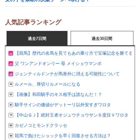
人気記事ランキング
過去7日間
過去30日間
【競馬】歴代の名馬を見てもあの乗り方で宝塚記念を勝てるの
父 ワンアンドオンリー 母 メイショウマンボ
ジェンティルドンナが馬券外に消える可能性について
ルメール、厚切りルメールになる
【画像】和田騎手のキス相手は誰なんだ！？
騎手サインの価値がデットーリ以外安すぎワロタ
【中山ＧＪ】絶対王者オジュウチョウサン６度目Ｖワロタ
カゼノコとモンドクラッセ
競馬で負けたショックを早く回復させる方法は？