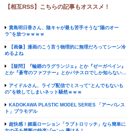
【相互RSS】こちらの記事もオススメ！
貴島明日香さん、陰キャが最も苦手そうな“陽のオー
ラ”を放つｗｗｗｗ
【画像】漫画のこう言う物理的に無理だろってシーン冷
めるよね
【疑問】『輪廻のラグランジェ』とか『ゼーガペイン』
とか『蒼穹のファフナー』とかパチスロでしか知らない謎
のアニメあるじゃん？
アイドルさん、ライブ配信でミスって“とんでもないも
の”を映してしまいネット騒然ｗｗｗ
KADOKAWA PLASTIC MODEL SERIES 「アーバレス
ト」プラモデル
超快感！媚薬ローション「ラブトロリッチ」なら簡単に
女の子を禁断の快楽ゾーンへ導ける！