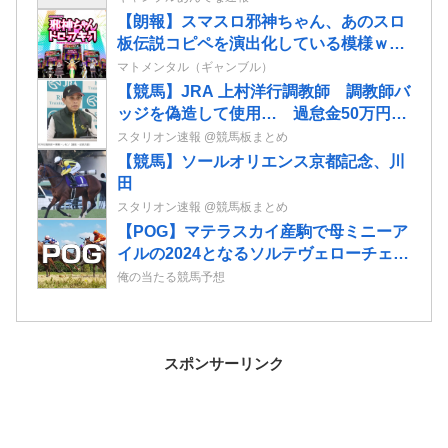
【朗報】スマスロ邪神ちゃん、あのスロ
板伝説コピペを演出化している模様ｗｗ
ｗｗｗｗ
マトメンタル（ギャンブル）
【競馬】JRA 上村洋行調教師 調教師バ
ッジを偽造して使用… 過怠金50万円の
処分 業者に依頼して偽造品を作成
スタリオン速報 @競馬板まとめ
【競馬】ソールオリエンス京都記念、川
田
スタリオン速報 @競馬板まとめ
【POG】マテラスカイ産駒で母ミニーア
イルの2024となるソルテヴェローチェの
2歳情報
俺の当たる競馬予想
スポンサーリンク