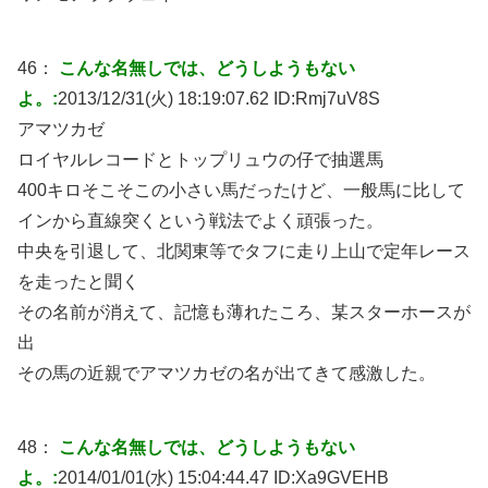
46：
こんな名無しでは、どうしようもない
よ。:
2013/12/31(火) 18:19:07.62 ID:
Rmj7uV8S
アマツカゼ
ロイヤルレコードとトップリュウの仔で抽選馬
400キロそこそこの小さい馬だったけど、一般馬に比して
インから直線突くという戦法でよく頑張った。
中央を引退して、北関東等でタフに走り上山で定年レース
を走ったと聞く
その名前が消えて、記憶も薄れたころ、某スターホースが
出
その馬の近親でアマツカゼの名が出てきて感激した。
48：
こんな名無しでは、どうしようもない
よ。:
2014/01/01(水) 15:04:44.47 ID:
Xa9GVEHB