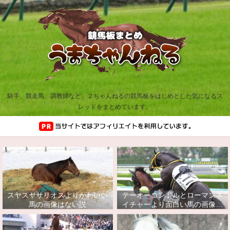
騎手、競走馬、調教師など、２ちゃんねるの競馬板をはじめとした気になるス
レッドをまとめています。
スヤスヤサリオスよりかわいい
テーオーコンドルとローマンネ
馬の画像はない説
イチャーより面白い馬の画像っ
てあるの？