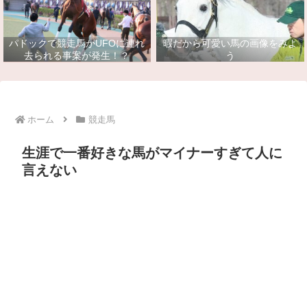
パドックで競走馬がUFOに連れ
暇だから可愛い馬の画像をみよ
去られる事案が発生！？
う
ホーム
競走馬
生涯で一番好きな馬がマイナーすぎて人に
言えない