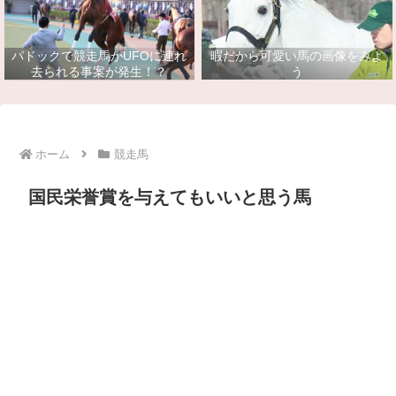
パドックで競走馬がUFOに連れ
暇だから可愛い馬の画像をみよ
去られる事案が発生！？
う
ホーム
競走馬
国民栄誉賞を与えてもいいと思う馬