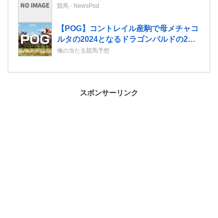
競馬 - NewsPod
【POG】コントレイル産駒で母メチャコ
ルタの2024となるドラゴンバルドの2歳
情報
俺の当たる競馬予想
スポンサーリンク