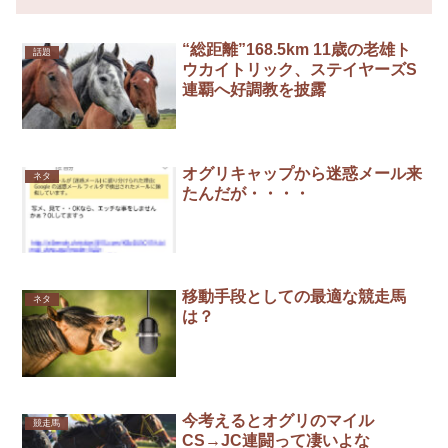
“総距離”168.5km 11歳の老雄ト
話題
ウカイトリック、ステイヤーズS
連覇へ好調教を披露
オグリキャップから迷惑メール来
ネタ
たんだが・・・・
移動手段としての最適な競走馬
ネタ
は？
今考えるとオグリのマイル
競走馬
CS→JC連闘って凄いよな