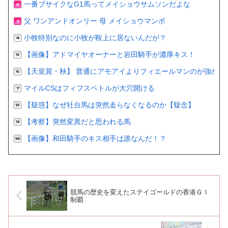
一番ブサイクなG1馬ってメイショウサムソンだよな
父 ワンアンドオンリー 母 メイショウマンボ
小牧特別なのに小牧が鞍上に居ないんだが？
【画像】アドマイヤオーナーと岩田騎手が濃厚キス！
【天皇賞・秋】 普通にアモアイよりフィエールマンのが強かっ
マイルCSはフィフスペトルが大穴開ける
【疑惑】なぜ社台馬は突然走らなくなるのか【疑念】
【考察】突然変異だと思われる馬
【画像】和田騎手のキス相手は誰なんだ！？
競馬の歴史を変えたステイゴールドの香港ＧＩ
制覇