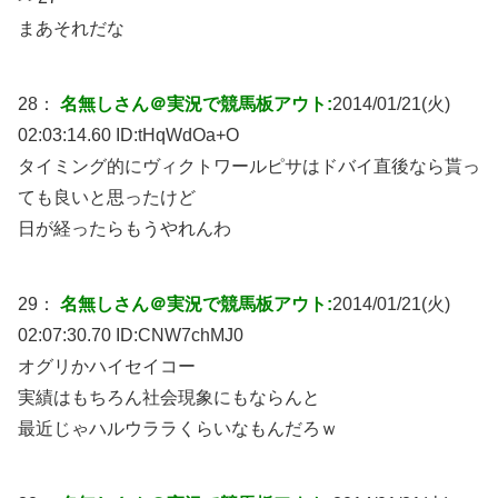
まあそれだな
28：
名無しさん＠実況で競馬板アウト:
2014/01/21(火)
02:03:14.60 ID:
tHqWdOa+O
タイミング的にヴィクトワールピサはドバイ直後なら貰っ
ても良いと思ったけど
日が経ったらもうやれんわ
29：
名無しさん＠実況で競馬板アウト:
2014/01/21(火)
02:07:30.70 ID:
CNW7chMJ0
オグリかハイセイコー
実績はもちろん社会現象にもならんと
最近じゃハルウララくらいなもんだろｗ