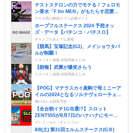
テストステロンの力でモテる！フェロモ
ン香水「F for MEN」がもたらす恋愛効
果
デキる男の媚薬サプリ必勝ガイド
ホープフルステークス 2024 予想オッ
ズ・データ【パチンコ・パチスロ】
ギャンブルあんてな速報
【競馬】宝塚記念(G1)、メイショウタバ
ルが制覇！
スタリオン速報 @競馬板まとめ
【朗報】武豊が爆笑さらう
スタリオン速報 @競馬板まとめ
【POG】マテラスカイ産駒で母ミニーア
イルの2024となるソルテヴェローチェの
2歳情報
俺の当たる競馬予想
【全台朝イチ1G当選!?】スロット
ZENT555が8月7日のハナハナにモーニ
ングを仕込んだらしいｗｗｗｗ
マトメンタル（ギャンブル）
8/8(土) 第31回エルムステークス(GⅢ)