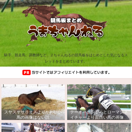
騎手、競走馬、調教師など、２ちゃんねるの競馬板をはじめとした気になるス
レッドをまとめています。
スヤスヤサリオスよりかわいい
テーオーコンドルとローマンネ
馬の画像はない説
イチャーより面白い馬の画像っ
てあるの？