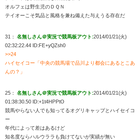
オルフェは野生児のＤＱＮ
テイオーこそ気品と風格を兼ね備えた与えうる存在だ
31：
名無しさん＠実況で競馬板アウト:
2014/01/21(火)
02:32:22.44 ID:
FE+yQZsh0
>>24
ハイセイコー「中央の競馬場で品川より都会にあるとこあ
んの？」
25：
名無しさん＠実況で競馬板アウト:
2014/01/21(火)
01:38:30.50 ID:
+1t4HPPtO
競馬やらない人でも知ってるオグリキャップとハイセイコ
ー
年代によって差はあるけど
知名度ならハルウララも負けてないが実績が無い