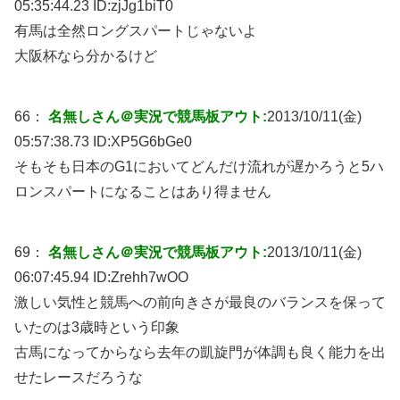
05:35:44.23 ID:
zjJg1biT0
有馬は全然ロングスパートじゃないよ
大阪杯なら分かるけど
66：
名無しさん＠実況で競馬板アウト:
2013/10/11(金)
05:57:38.73 ID:
XP5G6bGe0
そもそも日本のG1においてどんだけ流れが遅かろうと5ハ
ロンスパートになることはあり得ません
69：
名無しさん＠実況で競馬板アウト:
2013/10/11(金)
06:07:45.94 ID:
Zrehh7wOO
激しい気性と競馬への前向きさが最良のバランスを保って
いたのは3歳時という印象
古馬になってからなら去年の凱旋門が体調も良く能力を出
せたレースだろうな