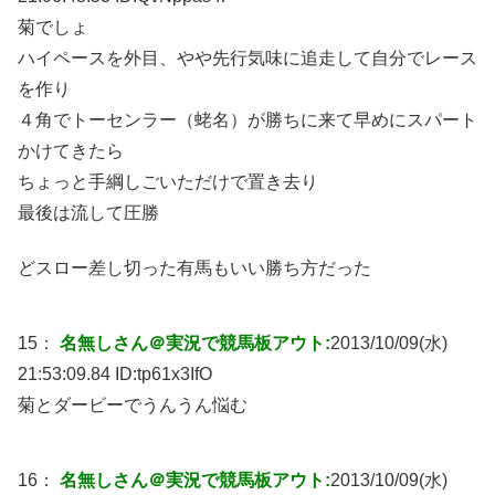
菊でしょ
ハイペースを外目、やや先行気味に追走して自分でレース
を作り
４角でトーセンラー（蛯名）が勝ちに来て早めにスパート
かけてきたら
ちょっと手綱しごいただけで置き去り
最後は流して圧勝
どスロー差し切った有馬もいい勝ち方だった
15：
名無しさん＠実況で競馬板アウト:
2013/10/09(水)
21:53:09.84 ID:
tp61x3IfO
菊とダービーでうんうん悩む
16：
名無しさん＠実況で競馬板アウト:
2013/10/09(水)