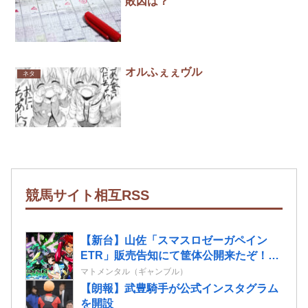
敗因は？
オルふぇぇヴル
ネタ
競馬サイト相互RSS
【新台】山佐「スマスロゼーガペイン
ETR」販売告知にて筐体公開来たぞ！次
世代ゼーガシステム起動！！！
マトメンタル（ギャンブル）
【朗報】武豊騎手が公式インスタグラム
を開設