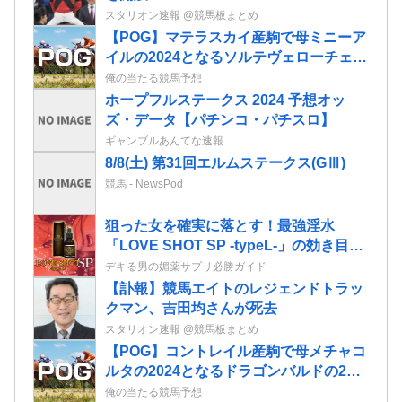
スタリオン速報 @競馬板まとめ
【POG】マテラスカイ産駒で母ミニーア
イルの2024となるソルテヴェローチェの
2歳情報
俺の当たる競馬予想
ホープフルステークス 2024 予想オッ
ズ・データ【パチンコ・パチスロ】
ギャンブルあんてな速報
8/8(土) 第31回エルムステークス(GⅢ)
競馬 - NewsPod
狙った女を確実に落とす！最強淫水
「LOVE SHOT SP -typeL-」の効き目が
マジでヤバい！
デキる男の媚薬サプリ必勝ガイド
【訃報】競馬エイトのレジェンドトラッ
クマン、吉田均さんが死去
スタリオン速報 @競馬板まとめ
【POG】コントレイル産駒で母メチャコ
ルタの2024となるドラゴンバルドの2歳
情報
俺の当たる競馬予想