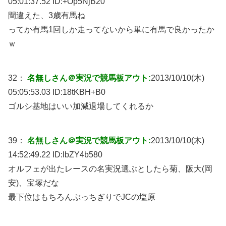
05:01:37.52 ID:
+Op5NjB20
間違えた、3歳有馬ね
ってか有馬1回しか走ってないから単に有馬で良かったか
ｗ
32：
名無しさん＠実況で競馬板アウト:
2013/10/10(木)
05:05:53.03 ID:
18tKBH+B0
ゴルシ基地はいい加減退場してくれるか
39：
名無しさん＠実況で競馬板アウト:
2013/10/10(木)
14:52:49.22 ID:
lbZY4b580
オルフェが出たレースの名実況選ぶとしたら菊、阪大(岡
安)、宝塚だな
最下位はもちろんぶっちぎりでJCの塩原