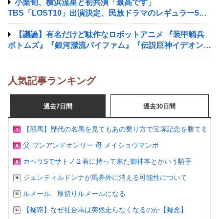
小栗旬、横浜流星と初共演「最高です」
TBS「LOST10」出演決定、民放ドラマのレギュラー5年
ぶり
【議論】有名だけど駄作なロボットアニメ 『装甲騎兵
ボトムズ』『銀河漂流バイファム』『伝説巨神イデオン』
『超獣機神ダンクーガ』『銀河疾風サスライガー』
人気記事ランキング
過去7日間
過去30日間
【競馬】歴代の名馬を見てもあの乗り方で宝塚記念を勝てるの
父 ワンアンドオンリー 母 メイショウマンボ
カペラSでサトノ２着に持って来た御神本とかいう騎手
ジェンティルドンナが馬券外に消える可能性について
ルメール、厚切りルメールになる
【疑惑】なぜ社台馬は突然走らなくなるのか【疑念】