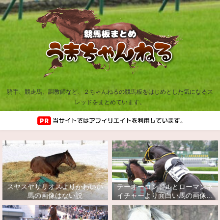
騎手、競走馬、調教師など、２ちゃんねるの競馬板をはじめとした気になるス
レッドをまとめています。
スヤスヤサリオスよりかわいい
テーオーコンドルとローマンネ
馬の画像はない説
イチャーより面白い馬の画像っ
てあるの？