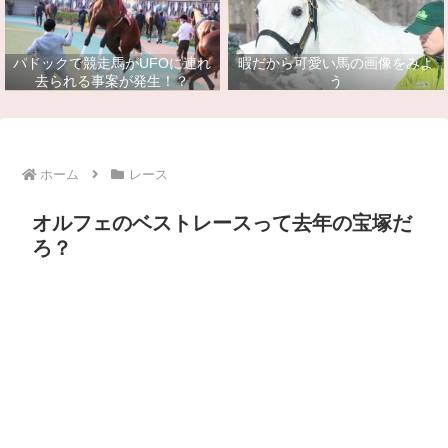
パドックで競走馬がUFOに連れ
暇だから可愛い馬の画像をみよ
去られる事案が発生！？
う
ホーム
レース
オルフェのベストレースって去年の宝塚だ
ろ？