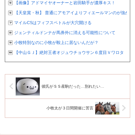
【画像】アドマイヤオーナーと岩田騎手が濃厚キス！
【天皇賞・秋】 普通にアモアイよりフィエールマンのが強かっ
マイルCSはフィフスペトルが大穴開ける
ジェンティルドンナが馬券外に消える可能性について
小牧特別なのに小牧が鞍上に居ないんだが？
【中山ＧＪ】絶対王者オジュウチョウサン６度目Ｖワロタ
彼氏がＳＳ産駒だった…別れたい…
小牧太が３日間開催に苦言