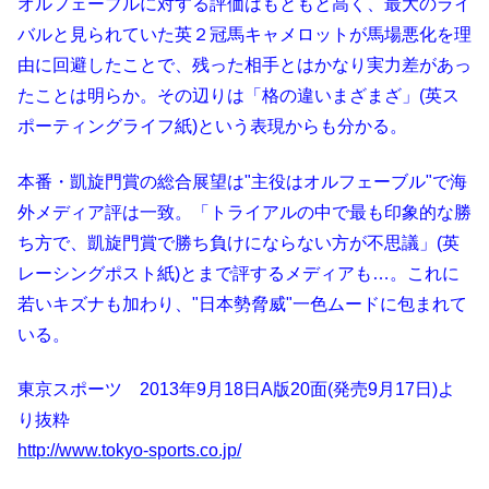
オルフェーブルに対する評価はもともと高く、最大のライ
バルと見られていた英２冠馬キャメロットが馬場悪化を理
由に回避したことで、残った相手とはかなり実力差があっ
たことは明らか。その辺りは「格の違いまざまざ」(英ス
ポーティングライフ紙)という表現からも分かる。
本番・凱旋門賞の総合展望は"主役はオルフェーブル"で海
外メディア評は一致。「トライアルの中で最も印象的な勝
ち方で、凱旋門賞で勝ち負けにならない方が不思議」(英
レーシングポスト紙)とまで評するメディアも…。これに
若いキズナも加わり、"日本勢脅威"一色ムードに包まれて
いる。
東京スポーツ 2013年9月18日A版20面(発売9月17日)よ
り抜粋
http://www.tokyo-sports.co.jp/