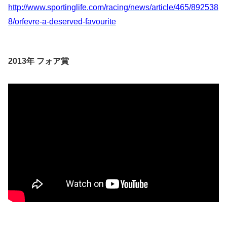
http://www.sportinglife.com/racing/news/article/465/892538
8/orfevre-a-deserved-favourite
2013年 フォア賞