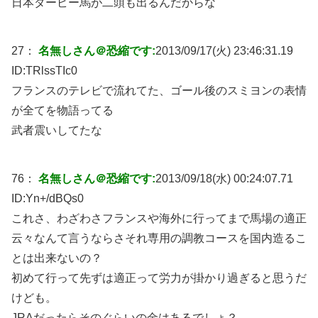
日本ダービー馬が二頭も出るんだからな
27：
名無しさん＠恐縮です:
2013/09/17(火) 23:46:31.19
ID:
TRlssTIc0
フランスのテレビで流れてた、ゴール後のスミヨンの表情
が全てを物語ってる
武者震いしてたな
76：
名無しさん＠恐縮です:
2013/09/18(水) 00:24:07.71
ID:
Yn+/dBQs0
これさ、わざわさフランスや海外に行ってまで馬場の適正
云々なんて言うならさそれ専用の調教コースを国内造るこ
とは出来ないの？
初めて行って先ずは適正って労力が掛かり過ぎると思うだ
けども。
JRAだったらそのぐらいの金はあるでしょ？