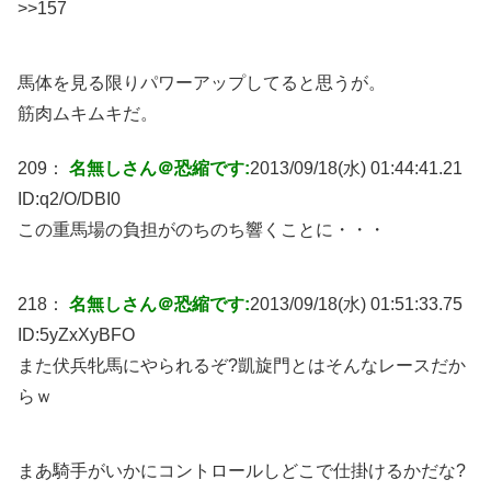
>>157
馬体を見る限りパワーアップしてると思うが。
筋肉ムキムキだ。
209：
名無しさん＠恐縮です:
2013/09/18(水) 01:44:41.21
ID:
q2/O/DBI0
この重馬場の負担がのちのち響くことに・・・
218：
名無しさん＠恐縮です:
2013/09/18(水) 01:51:33.75
ID:
5yZxXyBFO
また伏兵牝馬にやられるぞ?凱旋門とはそんなレースだか
らｗ
まあ騎手がいかにコントロールしどこで仕掛けるかだな?