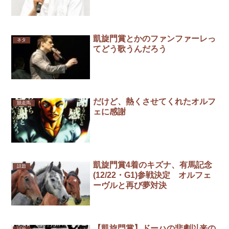
凱旋門賞とかのファンファーレっ
ネタ
てどう歌うんだろう
だけど、熱くさせてくれたオルフ
競走馬
ェに感謝
凱旋門賞4着のキズナ、有馬記念
話題
(12/22・G1)参戦決定 オルフェ
ーヴルと再び夢対決
【凱旋門賞】ドーハの悲劇以来の