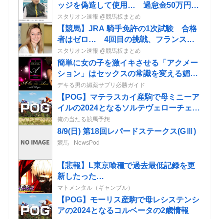
ッジを偽造して使用… 過怠金50万円の
処分 業者に依頼して偽造品を作成
スタリオン速報 @競馬板まとめ
【競馬】JRA 騎手免許の1次試験 合格
者はゼロ… 4回目の挑戦、フランス女
性騎手のミカエル・ミシェル騎手も不合
スタリオン速報 @競馬板まとめ
格に
簡単に女の子を激イキさせる「アクメー
ション」はセックスの常識を変える媚薬
ローションだ！
デキる男の媚薬サプリ必勝ガイド
【POG】マテラスカイ産駒で母ミニーア
イルの2024となるソルテヴェローチェの
2歳情報
俺の当たる競馬予想
8/9(日) 第18回レパードステークス(GⅢ)
競馬 - NewsPod
【悲報】L東京喰種で過去最低記録を更
新したった…
マトメンタル（ギャンブル）
【POG】モーリス産駒で母レシステンシ
アの2024となるコルベータの2歳情報