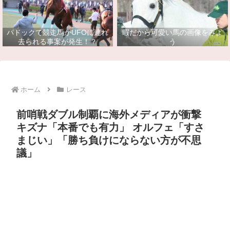
パドックで競走馬がUFOに連れ
暇だから可愛い馬の画像をみよ
去られる事案が発生！？
う
ホーム
レース
前哨戦ダブル制覇に海外メディアが衝撃
キズナ「本番でも有力」 オルフェ「すさ
まじい」「勝ち負けにならない方が不思
議」