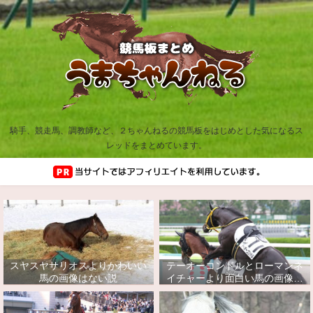
騎手、競走馬、調教師など、２ちゃんねるの競馬板をはじめとした気になるス
レッドをまとめています。
スヤスヤサリオスよりかわいい
テーオーコンドルとローマンネ
馬の画像はない説
イチャーより面白い馬の画像っ
てあるの？