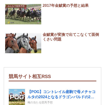
2017年金鯱賞の予想と結果
みんなで競馬予想
金鯱賞が変換で出てこなくて面倒
話題
くさい問題
競馬サイト相互RSS
【POG】コントレイル産駒で母メチャコ
ルタの2024となるドラゴンバルドの2歳
情報
俺の当たる競馬予想