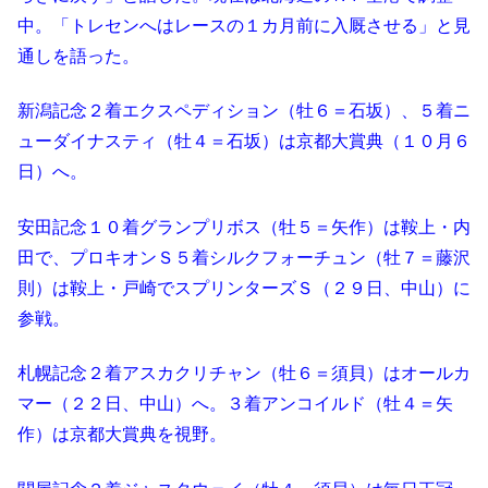
中。「トレセンへはレースの１カ月前に入厩させる」と見
通しを語った。
新潟記念２着エクスペディション（牡６＝石坂）、５着ニ
ューダイナスティ（牡４＝石坂）は京都大賞典（１０月６
日）へ。
安田記念１０着グランプリボス（牡５＝矢作）は鞍上・内
田で、プロキオンＳ５着シルクフォーチュン（牡７＝藤沢
則）は鞍上・戸崎でスプリンターズＳ（２９日、中山）に
参戦。
札幌記念２着アスカクリチャン（牡６＝須貝）はオールカ
マー（２２日、中山）へ。３着アンコイルド（牡４＝矢
作）は京都大賞典を視野。