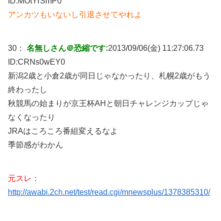
ID:
MOtYrSmP0
アンカツもいないし引退させてやれよ
30：
名無しさん＠恐縮です:
2013/09/06(金) 11:27:06.73
ID:
CRNs0wEY0
新潟2歳と小倉2歳が同日じゃなかったり、札幌2歳がもう
終わったし
秋競馬の始まりが京王杯AHと朝日チャレンジカップじゃ
なくなったり
JRAはころころ番組変えるなよ
季節感がわかん
元スレ：
http://awabi.2ch.net/test/read.cgi/mnewsplus/1378385310/