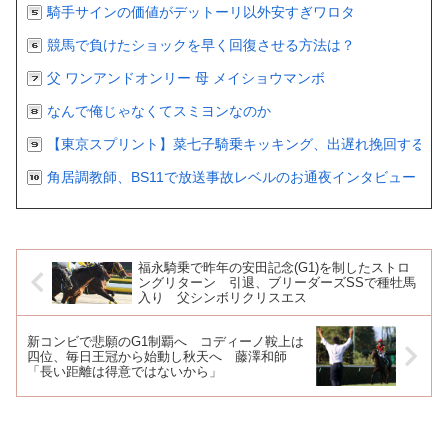
騎手サインの価値がデットーリ以外安すぎワロタ
競馬で負けたショックを早く回復させる方法は？
父 ワンアンドオンリー 母 メイショウマンボ
なんで俺じゃなくてスミヨンなのか
【東京スプリント】菜七子騎乗キッキング、出遅れ挽回するも２
角居調教師、BS11で放送事故レベルのお通夜インタビュー
福永騎乗で昨年の安田記念(G1)を制したストロ
ングリターン 引退、ブリーダーズSSで種牡馬
入り 父シンボリクリスエス
新コンビで悲願のG1制覇へ コディーノ鞍上は
四位、毎日王冠から始動し秋天へ 藤澤和師
「長い距離は得意ではないから」