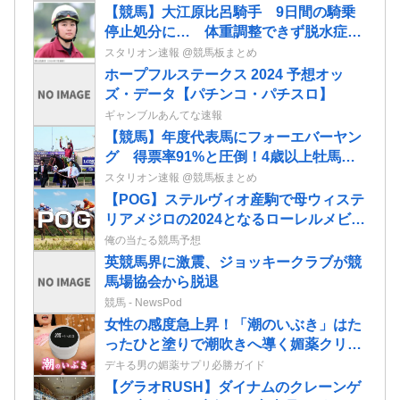
【競馬】大江原比呂騎手 9日間の騎乗
停止処分に… 体重調整できず脱水症
JRAが発表
スタリオン速報 @競馬板まとめ
ホープフルステークス 2024 予想オッ
ズ・データ【パチンコ・パチスロ】
ギャンブルあんてな速報
【競馬】年度代表馬にフォーエバーヤン
グ 得票率91%と圧倒！4歳以上牡馬、
ダートと合わせて三冠
スタリオン速報 @競馬板まとめ
【POG】ステルヴィオ産駒で母ウィステ
リアメジロの2024となるローレルメビウ
スの2歳情報
俺の当たる競馬予想
英競馬界に激震、ジョッキークラブが競
馬場協会から脱退
競馬 - NewsPod
女性の感度急上昇！「潮のいぶき」はた
ったひと塗りで潮吹きへ導く媚薬クリー
ムだ！
デキる男の媚薬サプリ必勝ガイド
【グラオRUSH】ダイナムのクレーンゲ