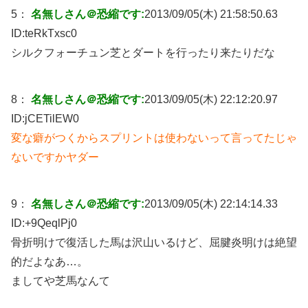
5：
名無しさん＠恐縮です:
2013/09/05(木) 21:58:50.63
ID:
teRkTxsc0
シルクフォーチュン芝とダートを行ったり来たりだな
8：
名無しさん＠恐縮です:
2013/09/05(木) 22:12:20.97
ID:
jCETilEW0
変な癖がつくからスプリントは使わないって言ってたじゃ
ないですかヤダー
9：
名無しさん＠恐縮です:
2013/09/05(木) 22:14:14.33
ID:
+9QeqlPj0
骨折明けで復活した馬は沢山いるけど、屈腱炎明けは絶望
的だよなあ…。
ましてや芝馬なんて