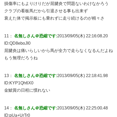
損傷率にもよりけりだが屈腱炎で問題ないわけなかろう
クラブの看板馬だから引退させる事も出来ず
衰えた体で掲示板にも乗れずに走り続けるのが精々さ
11：
名無しさん＠恐縮です:
2013/09/05(木) 22:16:08.20
ID:
QD8eboJI0
屈腱炎は痛いらしいから馬が全力で走らなくなるんだよね
もう無理だろうね
13：
名無しさん＠恐縮です:
2013/09/05(木) 22:18:41.98
ID:
KYP1Qh6X0
金鯱賞の日程に慣れない
14：
名無しさん＠恐縮です:
2013/09/05(木) 22:25:00.48
ID:
pUa+UrTr0