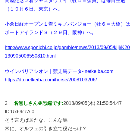
関屋記念２着ジャスタウェイ（牡４＝須貝）は毎日王冠
（１０月６日、東京）へ。
小倉日経オープン１着ミキノバンジョー（牡６＝大橋）は
ポートアイランドＳ（２９日、阪神）へ。
http://www.sponichi.co.jp/gamble/news/2013/09/05/kiji/K20
130905006550810.html
ウインバリアシオン｜競走馬データ- netkeiba.com
https://db.netkeiba.com/horse/2008103206/
2：
名無しさん＠恐縮です:
2013/09/05(木) 21:50:54.47
ID:
Ux69ccAI0
そう言えば居たな、こんな馬
常に、オルフェの引き立て役だっけ？