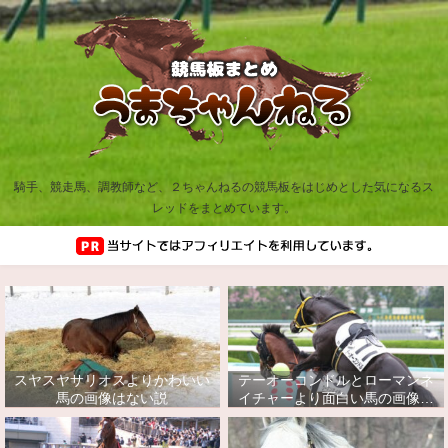
騎手、競走馬、調教師など、２ちゃんねるの競馬板をはじめとした気になるス
レッドをまとめています。
スヤスヤサリオスよりかわいい
テーオーコンドルとローマンネ
馬の画像はない説
イチャーより面白い馬の画像っ
てあるの？