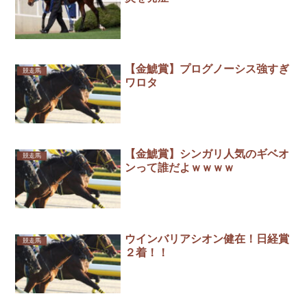
【金鯱賞】プログノーシス強すぎ
競走馬
ワロタ
【金鯱賞】シンガリ人気のギベオ
競走馬
ンって誰だよｗｗｗｗ
ウインバリアシオン健在！日経賞
競走馬
２着！！