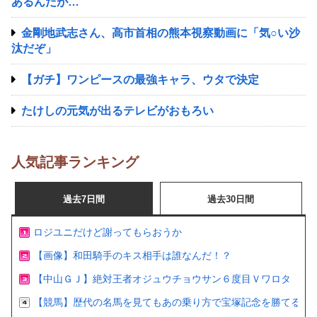
あるんだが…
金剛地武志さん、高市首相の熊本視察動画に「気○い沙
汰だぞ」
【ガチ】ワンピースの最強キャラ、ウタで決定
たけしの元気が出るテレビがおもろい
人気記事ランキング
過去7日間
過去30日間
ロジユニだけど謝ってもらおうか
【画像】和田騎手のキス相手は誰なんだ！？
【中山ＧＪ】絶対王者オジュウチョウサン６度目Ｖワロタ
【競馬】歴代の名馬を見てもあの乗り方で宝塚記念を勝てるの