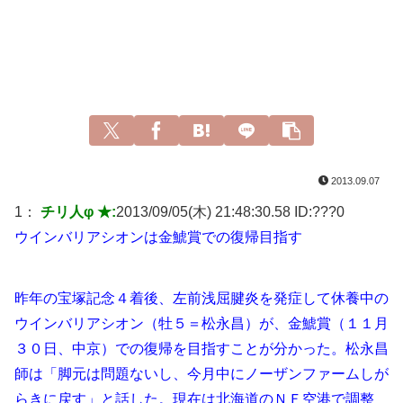
2013.09.07
1：
チリ人φ ★:
2013/09/05(木) 21:48:30.58 ID:
???0
ウインバリアシオンは金鯱賞での復帰目指す
昨年の宝塚記念４着後、左前浅屈腱炎を発症して休養中の
ウインバリアシオン（牡５＝松永昌）が、金鯱賞（１１月
３０日、中京）での復帰を目指すことが分かった。松永昌
師は「脚元は問題ないし、今月中にノーザンファームしが
らきに戻す」と話した。現在は北海道のＮＦ空港で調整