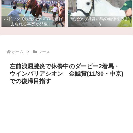
パドックで競走馬がUFOに連れ
暇だから可愛い馬の画像をみよ
去られる事案が発生！？
う
ホーム
レース
左前浅屈腱炎で休養中のダービー2着馬・
ウインバリアシオン 金鯱賞(11/30・中京)
での復帰目指す