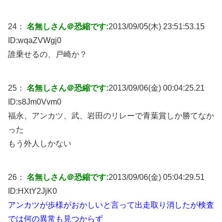
24：
名無しさん＠恐縮です:
2013/09/05(木) 23:51:53.15
ID:
wqaZVWgj0
誰乗せるの、戸崎か？
25：
名無しさん＠恐縮です:
2013/09/06(金) 00:04:25.21
ID:
s8Jm0Vvm0
福永、アンカツ、武、岩田のリレーで青葉賞しか勝てなか
った
もう外人しかない
26：
名無しさん＠恐縮です:
2013/09/06(金) 05:04:29.51
ID:
HXtY2JjK0
アンカツが歩様がおかしいと言って出走取り消したが検査
では何の異常も見つからず