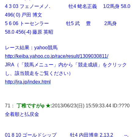
4 3 03 フェノーメノ. 牡4 蛯名正義 1/2馬身 58.0
496( 0) 戸田 博文
5 6 06 トーセンラー 牡5 武 豊 2馬身
58.0 456(-4) 藤原 英昭
レース結果：yahoo競馬
http://keiba.yahoo.co.jp/race/result/1309030811/
JRA（「競馬メニュー」内から「競走成績」をクリック
し、該当競走をご覧ください）
http://jra.jp/index.html
71：
丁稚ですがφ ★:
2013/06/23(日) 15:59:33.44 ID:
???0
全着順と払戻金
01 8 10 ゴールドシップ 牡4 内田博幸 2.13.2 --.