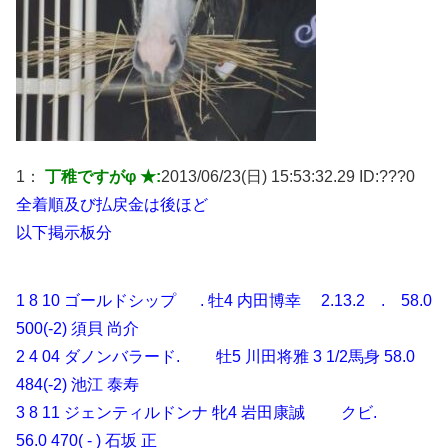
1：
丁稚ですがφ ★:
2013/06/23(日) 15:53:32.29 ID:
???0
全着順及び払戻金は後ほど
以下掲示板分
1 8 10 ゴールドシップ . 牡4 内田博幸 2.13.2 . 58.0
500(-2) 須貝 尚介
2 4 04 ダノンバラード. 牡5 川田将雅 3 1/2馬身 58.0
484(-2) 池江 泰寿
3 8 11 ジェンティルドンナ 牝4 岩田康誠 クビ.
56.0 470( - ) 石坂 正