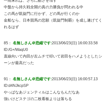
一雨来れば、さらに酷さを増す
中盤から持久戦全開の真の力勝負が問われる中
この馬が凱旋門に行かず、どの馬が行くのか
金船なら、日本競馬の悲願（凱旋門制覇）を成し遂げてく
れるはず
85：
名無しさん＠恐縮です:
2013/06/23(日) 16:00:33.58
ID:
/G+/WaqU0
直線向いて内田が左ムチで叩いて岩田をハメようとしたシ
ーンが最高だった
91：
名無しさん＠恐縮です:
2013/06/23(日) 16:00:57.13
ID:
d4NJkcpSP
やっぱなあジェンティルはこんなもんだなあ
強いけどステゴの二枚看板よりは落ちる