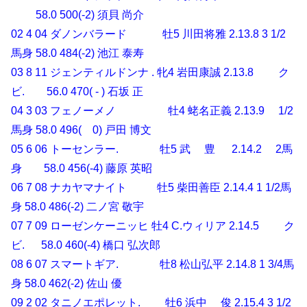
58.0 500(-2) 須貝 尚介
02 4 04 ダノンバラード 牡5 川田将雅 2.13.8 3 1/2
馬身 58.0 484(-2) 池江 泰寿
03 8 11 ジェンティルドンナ . 牝4 岩田康誠 2.13.8 ク
ビ. 56.0 470( - ) 石坂 正
04 3 03 フェノーメノ 牡4 蛯名正義 2.13.9 1/2
馬身 58.0 496( 0) 戸田 博文
05 6 06 トーセンラー. 牡5 武 豊 2.14.2 2馬
身 58.0 456(-4) 藤原 英昭
06 7 08 ナカヤマナイト 牡5 柴田善臣 2.14.4 1 1/2馬
身 58.0 486(-2) 二ノ宮 敬宇
07 7 09 ローゼンケーニッヒ 牡4 C.ウィリア 2.14.5 ク
ビ. 58.0 460(-4) 橋口 弘次郎
08 6 07 スマートギア. 牡8 松山弘平 2.14.8 1 3/4馬
身 58.0 462(-2) 佐山 優
09 2 02 タニノエポレット. 牡6 浜中 俊 2.15.4 3 1/2