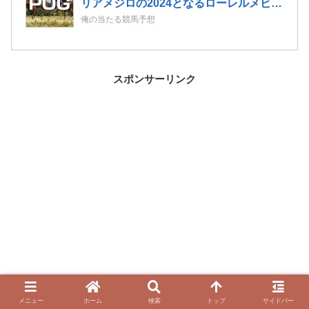
リアメジロの2024となるローレルメビウ
スの2歳情報
俺の当たる競馬予想
スポンサーリンク
メニュー
ホーム
検索
トップ
サイドバー