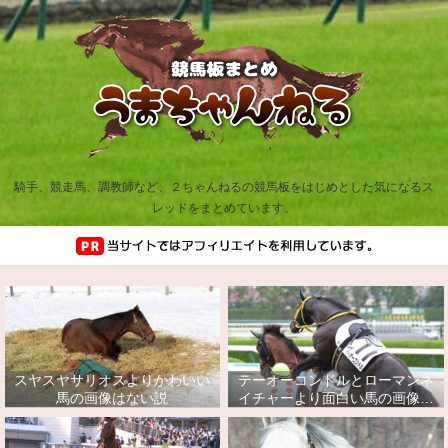
騎手、競走馬、調教師など、２ちゃんねるの競馬板をはじめとした気になるス
レッドをまとめています。
スヤスヤサリオスよりかわいい
テーオーコンドルとローマンネ
馬の画像はない説
イチャーより面白い馬の画像っ
てあるの？