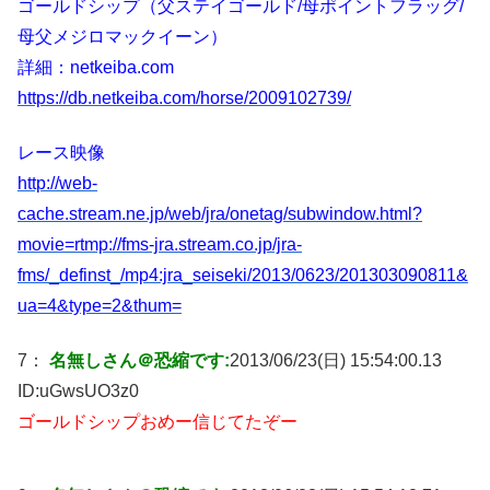
ゴールドシップ（父ステイゴールド/母ポイントフラッグ/
母父メジロマックイーン）
詳細：netkeiba.com
https://db.netkeiba.com/horse/2009102739/
レース映像
http://web-
cache.stream.ne.jp/web/jra/onetag/subwindow.html?
movie=rtmp://fms-jra.stream.co.jp/jra-
fms/_definst_/mp4:jra_seiseki/2013/0623/201303090811&
ua=4&type=2&thum=
7：
名無しさん＠恐縮です:
2013/06/23(日) 15:54:00.13
ID:
uGwsUO3z0
ゴールドシップおめー信じてたぞー