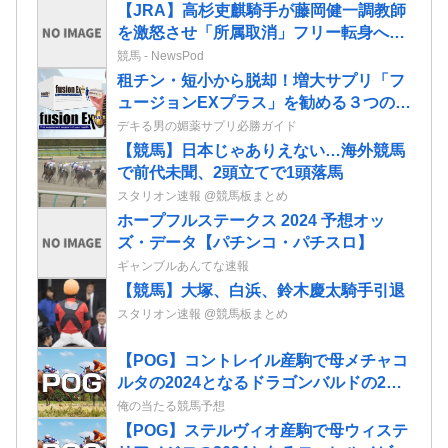
【JRA】高杉吏麒騎手が藤岡健一調教師
を激怒させ「所属取消」フリー転身へ、
との噂
競馬 - NewsPod
租チン・短小から脱却！増大サプリ‎「フ
ュージョンEXプラス」を勧める３つのポ
イント
デキる男の媚薬サプリ必勝ガイド
【競馬】日本じゃありえない…海外競馬
で前代未聞、2頭立てで1頭落馬
スタリオン速報 @競馬板まとめ
ホープフルステークス 2024 予想オッ
ズ・データ【パチンコ・パチスロ】
ギャンブルあんてな速報
【競馬】大塚、白浜、鈴木慶太騎手引退
スタリオン速報 @競馬板まとめ
【POG】コントレイル産駒で母メチャコ
ルタの2024となるドラゴンバルドの2歳
情報
俺の当たる競馬予想
【POG】ステルヴィオ産駒で母ウィステ