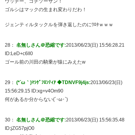
ウッチー、ゴチソーサン！
ゴルシはマックの生まれ変わりだわ！
ジェンティルタックルを弾き返したのにﾜﾛﾀｗｗｗ
28：
名無しさん＠恐縮です:
2013/06/23(日) 15:56:28.21
ID:
LeD+c6lI0
ゴール前の川田の騎乗が猿にみえたw
29：
(*´ω｀)ﾏｼｹﾞﾌﾛﾝﾃｨｱ ◆TDNVF9j4js:
2013/06/23(日)
15:56:29.15 ID:
xg+v4Om90
何があるか分からない(´･ω･`)
30：
名無しさん＠恐縮です:
2013/06/23(日) 15:56:35.48
ID:
jZG57pjO0