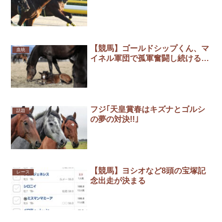
【競馬】ゴールドシップくん、マ
血統
イネル軍団で孤軍奮闘し続ける…
フジ｢天皇賞春はキズナとゴルシ
話題
の夢の対決!!｣
【競馬】ヨシオなど8頭の宝塚記
レース
念出走が決まる