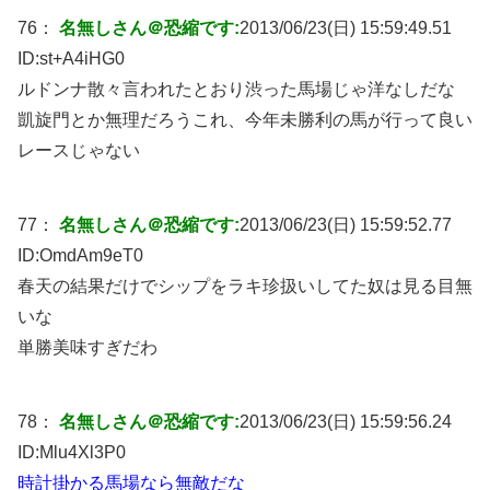
76：
名無しさん＠恐縮です:
2013/06/23(日) 15:59:49.51
ID:
st+A4iHG0
ルドンナ散々言われたとおり渋った馬場じゃ洋なしだな
凱旋門とか無理だろうこれ、今年未勝利の馬が行って良い
レースじゃない
77：
名無しさん＠恐縮です:
2013/06/23(日) 15:59:52.77
ID:
OmdAm9eT0
春天の結果だけでシップをラキ珍扱いしてた奴は見る目無
いな
単勝美味すぎだわ
78：
名無しさん＠恐縮です:
2013/06/23(日) 15:59:56.24
ID:
Mlu4Xl3P0
時計掛かる馬場なら無敵だな