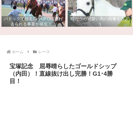
パドックで競走馬がUFOに連れ
暇だから可愛い馬の画像をみよ
去られる事案が発生！？
う
ホーム
レース
宝塚記念 屈辱晴らしたゴールドシップ
（内田）！直線抜け出し完勝！G1･4勝
目！