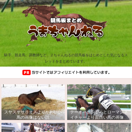
騎手、競走馬、調教師など、２ちゃんねるの競馬板をはじめとした気になるス
レッドをまとめています。
スヤスヤサリオスよりかわいい
テーオーコンドルとローマンネ
馬の画像はない説
イチャーより面白い馬の画像っ
てあるの？