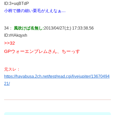
ID:
3+uqBTdP
小柄で腰の細い栗毛がええなぁ…
34：
風吹けば名無し:
2013/04/27(土) 17:33:38.56
ID:
rHAkqyxh
>>32
GPウォーエンブレムさん、ちーっす
元スレ：
https://hayabusa.2ch.net/test/read.cgi/livejupiter/13670494
21/