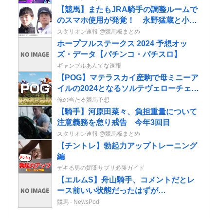
【競馬】またもJRA騎手の調整ルームで
のスマホ使用が発覚！ 永野猛蔵と小林
勝太が8日から騎乗停止に
スタリオン速報 @競馬板まとめ
ホープフルステークス 2024 予想オッ
ズ・データ【パチンコ・パチスロ】
ギャンブルあんてな速報
【POG】マテラスカイ産駒で母ミニーア
イルの2024となるソルテヴェローチェの
2歳情報
俺の当たる競馬予想
【騎手】河原田菜々、負担重量について
注意義務を怠り戒告 今年3回目
スタリオン速報 @競馬板まとめ
【チントレ】勃起力アップトレーニング
編
デキる男の媚薬サプリ必勝ガイド
【エルムS】舟山騎手、コメントだとレ
ース前いい状態だったはずが…
競馬 - NewsPod