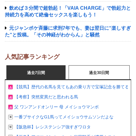
飲めば３分間で超勃起！「VAIA CHARGE」で勃起力と
持続力を高めて絶倫セックスを楽しもう！
元ジャンポケ斉藤に求刑7年でも、妻は翌日に“楽しすぎ
た“と投稿。「その神経がわからん」と騒然
人気記事ランキング
過去7日間
過去30日間
【競馬】歴代の名馬を見てもあの乗り方で宝塚記念を勝てるの
【考察】突然変異だと思われる馬
父 ワンアンドオンリー 母 メイショウマンボ
一番ブサイクなG1馬ってメイショウサムソンだよな
【阪急杯】レシステンシア強すぎワロタ