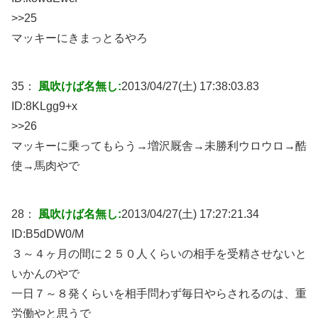
>>25
マッキーにきまっとるやろ
35：
風吹けば名無し:
2013/04/27(土) 17:38:03.83
ID:
8KLgg9+x
>>26
マッキーに乗ってもらう→増沢厩舎→未勝利ウロウロ→酷
使→馬肉やで
28：
風吹けば名無し:
2013/04/27(土) 17:27:21.34
ID:
B5dDW0/M
３～４ヶ月の間に２５０人くらいの相手を受精させないと
いかんのやで
一日７～８発くらいを相手問わず毎日やらされるのは、重
労働やと思うで