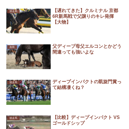
【遅れてきた】クルミナル 京都
競走馬
6R新馬戦で父譲りのキレ発揮
【大物】
父ディープ母父エルコンとかどう
血統
間違っても強いよな
ディープインパクトの凱旋門賞っ
競走馬
て結構凄くね？
【比較】ディープインパクト VS
競走馬
ゴールドシップ