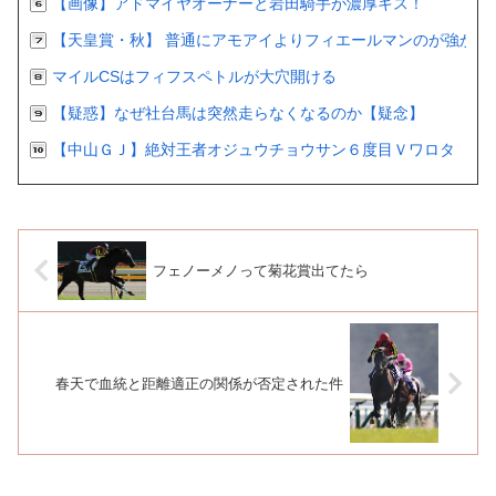
【画像】アドマイヤオーナーと岩田騎手が濃厚キス！
【天皇賞・秋】 普通にアモアイよりフィエールマンのが強かっ
マイルCSはフィフスペトルが大穴開ける
【疑惑】なぜ社台馬は突然走らなくなるのか【疑念】
【中山ＧＪ】絶対王者オジュウチョウサン６度目Ｖワロタ
フェノーメノって菊花賞出てたら
春天で血統と距離適正の関係が否定された件