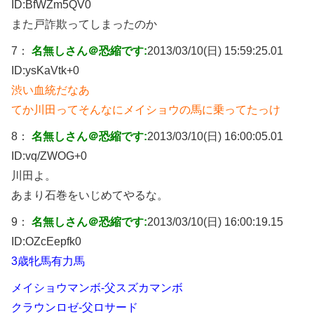
ID:
BfWZm5QV0
また戸詐欺ってしまったのか
7：
名無しさん＠恐縮です:
2013/03/10(日) 15:59:25.01
ID:
ysKaVtk+0
渋い血統だなあ
てか川田ってそんなにメイショウの馬に乗ってたっけ
8：
名無しさん＠恐縮です:
2013/03/10(日) 16:00:05.01
ID:
vq/ZWOG+0
川田よ。
あまり石巻をいじめてやるな。
9：
名無しさん＠恐縮です:
2013/03/10(日) 16:00:19.15
ID:
OZcEepfk0
3歳牝馬有力馬
メイショウマンボ-父スズカマンボ
クラウンロゼ-父ロサード