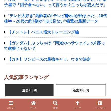
子屋で『団子食べない』って言うか？こっちは芸人だぞ」
"テレビ大好き"高齢者の｢テレビ離れ｣が始まった…10代
後半～20代の約7割が"ほぼ見ない"衝撃の最新データ
【チントレ】ペニス増大トレーニング編
【ガンダム】ぶっちゃけ『閃光のハサウェイ』の1部っ
て微妙じゃない？
【ガチ】ワンピースの最強キャラ、ウタで決定
人気記事ランキング
過去7日間
過去30日間
【競馬】歴代の名馬を見てもあの乗り方で宝塚記念を勝てるの
メニュー
ホーム
検索
トップ
サイドバー
父 ワンアンドオンリー 母 メイショウマンボ