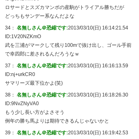
ロサードとスズカマンボの産駒がトライアル勝ちだが
どっちもサンデー系なんだよな
34：
名無しさん＠恐縮です:
2013/03/10(日) 16:14:21.54
ID:
1V20NZKmO
武を三浦がマークして残り100mで抜け出し、ゴール手前
で幸四郎に差されるんだろうなｗ
37：
名無しさん＠恐縮です:
2013/03/10(日) 16:16:13.59
ID:
nj+urkCR0
サマリーズ最下位かよ(笑)
38：
名無しさん＠恐縮です:
2013/03/10(日) 16:18:26.30
ID:
9NvZNyVA0
もう少し長い方がよさそう
例年の勝ち馬よりは期待できるんじゃないかと
39：
名無しさん＠恐縮です:
2013/03/10(日) 16:19:42.53