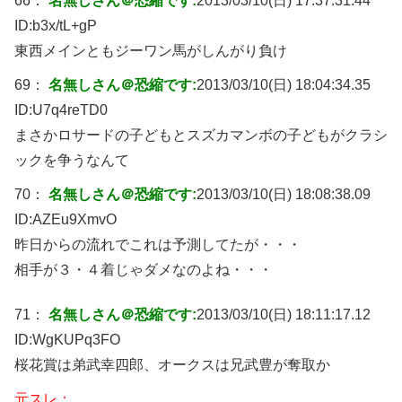
66：
名無しさん＠恐縮です:
2013/03/10(日) 17:37:31.44
ID:
b3x/tL+gP
東西メインともジーワン馬がしんがり負け
69：
名無しさん＠恐縮です:
2013/03/10(日) 18:04:34.35
ID:
U7q4reTD0
まさかロサードの子どもとスズカマンボの子どもがクラシ
ックを争うなんて
70：
名無しさん＠恐縮です:
2013/03/10(日) 18:08:38.09
ID:
AZEu9XmvO
昨日からの流れでこれは予測してたが・・・
相手が３・４着じゃダメなのよね・・・
71：
名無しさん＠恐縮です:
2013/03/10(日) 18:11:17.12
ID:
WgKUPq3FO
桜花賞は弟武幸四郎、オークスは兄武豊が奪取か
元スレ：