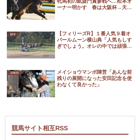
牝馬初の凱旋門賞参戦へ…松本オ
ーナー明かす 春は大阪杯→天皇
賞春「幸四郎君がキズナと対戦し
たいと」
【フィリーズR】１番人気９着オ
騎手
パールムーン横山典「人気もしす
ぎでしょう。オレの中では頑張っ
た」
メイショウマンボ陣営「あんな前
調教師
残りの展開になった安田記念を使
わなくて良かった」
競馬サイト相互RSS