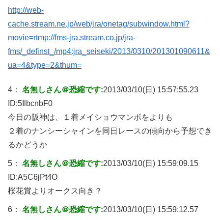
http://web-
cache.stream.ne.jp/web/jra/onetag/subwindow.html?
movie=rtmp://fms-jra.stream.co.jp/jra-
fms/_definst_/mp4:jra_seiseki/2013/0310/201301090611&
ua=4&type=2&thum=
4：
名無しさん＠恐縮です:
2013/03/10(日) 15:57:55.23
ID:
5IlbcnbF0
今日の阪神は、１着メイショウマンボをよりも
２着のナンシーシャインを同日レースの傾向から予想でき
るかどうか
5：
名無しさん＠恐縮です:
2013/03/10(日) 15:59:09.15
ID:
A5C6jPt4O
桜花賞よりオークス向き？
6：
名無しさん＠恐縮です:
2013/03/10(日) 15:59:12.57