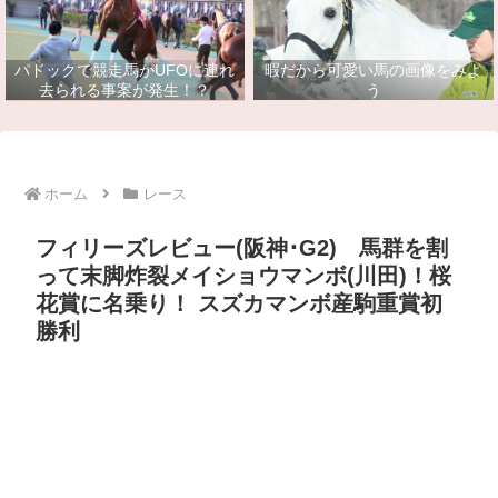
パドックで競走馬がUFOに連れ
暇だから可愛い馬の画像をみよ
去られる事案が発生！？
う
ホーム
レース
フィリーズレビュー(阪神･G2) 馬群を割
って末脚炸裂メイショウマンボ(川田)！桜
花賞に名乗り！ スズカマンボ産駒重賞初
勝利