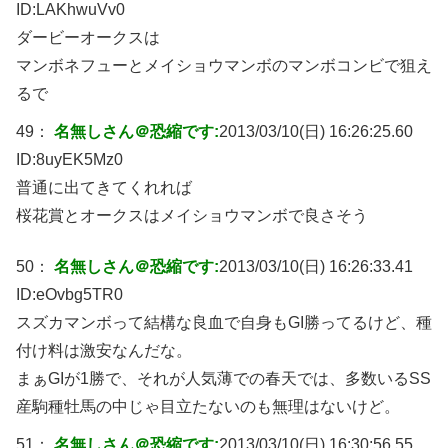
ID:
LAKhwuVv0
ダービーオークスは
マンボネフューとメイショウマンボのマンボコンビで狙え
るで
49：
名無しさん＠恐縮です:
2013/03/10(日) 16:26:25.60
ID:
8uyEK5Mz0
普通に出てきてくれれば
桜花賞とオークスはメイショウマンボで良さそう
50：
名無しさん＠恐縮です:
2013/03/10(日) 16:26:33.41
ID:
eOvbg5TR0
スズカマンボって結構な良血で自身もGI勝ってるけど、種
付け料は激安なんだな。
まぁGIが1勝で、それが人気薄での春天では、多数いるSS
産駒種牡馬の中じゃ目立たないのも無理はないけど。
51：
名無しさん＠恐縮です:
2013/03/10(日) 16:30:56.55