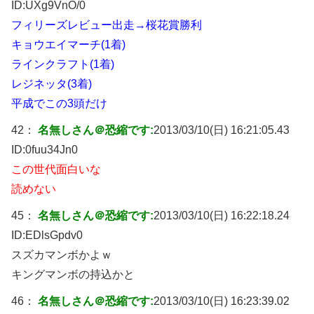
ID:
UXg9VnO/0
フィリーズレビュー出走→桜花賞勝利
キョウエイマーチ(1着)
ラインクラフト(1着)
レジネッタ(3着)
平成でこの3頭だけ
42：
名無しさん＠恐縮です:
2013/03/10(日) 16:21:05.43
ID:
0fuu34Jn0
この世代面白いな
読めない
45：
名無しさん＠恐縮です:
2013/03/10(日) 16:22:18.24
ID:
EDlsGpdv0
スズカマンボかよｗ
キングマンボの持込かと
46：
名無しさん＠恐縮です:
2013/03/10(日) 16:23:39.02