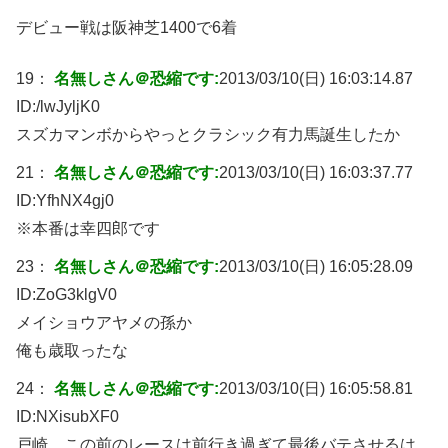
デビュー戦は阪神芝1400で6着
19：
名無しさん＠恐縮です:
2013/03/10(日) 16:03:14.87
ID:
/lwJyljK0
スズカマンボからやっとクラシック有力馬誕生したか
21：
名無しさん＠恐縮です:
2013/03/10(日) 16:03:37.77
ID:
YfhNX4gj0
※本番は幸四郎です
23：
名無しさん＠恐縮です:
2013/03/10(日) 16:05:28.09
ID:
ZoG3klgV0
メイショウアヤメの孫か
俺も歳取ったな
24：
名無しさん＠恐縮です:
2013/03/10(日) 16:05:58.81
ID:
NXisubXF0
戸崎、この前のレースは前行き過ぎて最後バテさせるは、