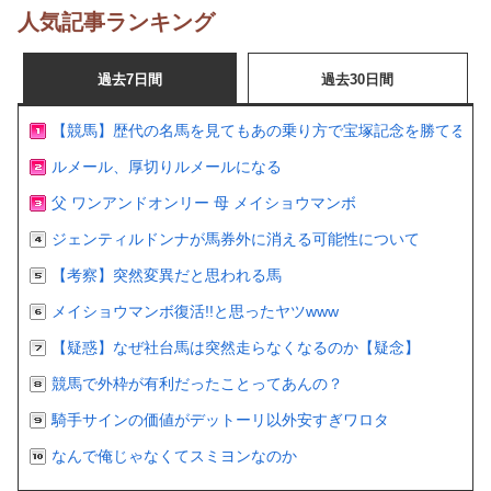
人気記事ランキング
過去7日間
過去30日間
【競馬】歴代の名馬を見てもあの乗り方で宝塚記念を勝てるの
ルメール、厚切りルメールになる
父 ワンアンドオンリー 母 メイショウマンボ
ジェンティルドンナが馬券外に消える可能性について
【考察】突然変異だと思われる馬
メイショウマンボ復活!!と思ったヤツwww
【疑惑】なぜ社台馬は突然走らなくなるのか【疑念】
競馬で外枠が有利だったことってあんの？
騎手サインの価値がデットーリ以外安すぎワロタ
なんで俺じゃなくてスミヨンなのか