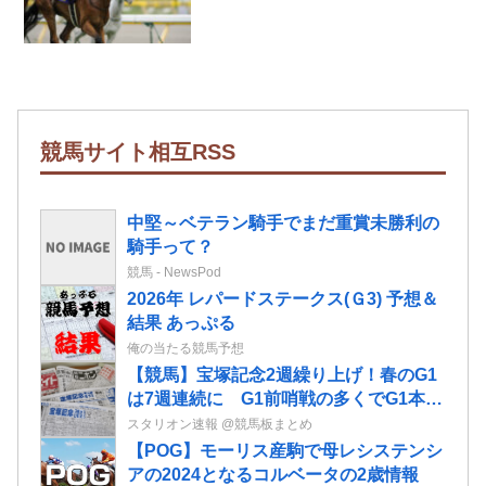
競馬サイト相互RSS
中堅～ベテラン騎手でまだ重賞未勝利の
騎手って？
競馬 - NewsPod
2026年 レパードステークス(Ｇ3) 予想＆
結果 あっぷる
俺の当たる競馬予想
【競馬】宝塚記念2週繰り上げ！春のG1
は7週連続に G1前哨戦の多くでG1本番
までの期間拡大 JRA開催日程発表
スタリオン速報 @競馬板まとめ
【POG】モーリス産駒で母レシステンシ
アの2024となるコルベータの2歳情報