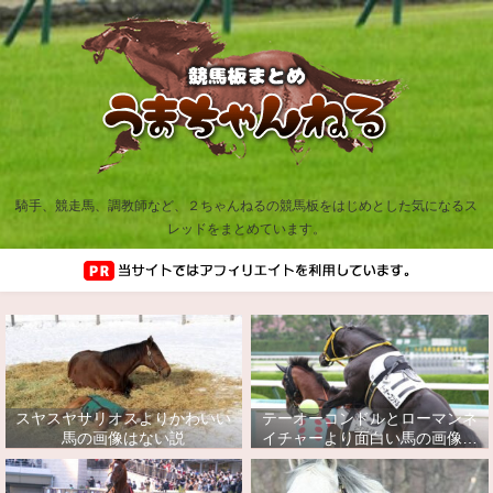
騎手、競走馬、調教師など、２ちゃんねるの競馬板をはじめとした気になるス
レッドをまとめています。
スヤスヤサリオスよりかわいい
テーオーコンドルとローマンネ
馬の画像はない説
イチャーより面白い馬の画像っ
てあるの？