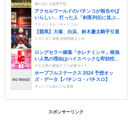
俺の当たる競馬予想
アクセルワールドのパチンコが相当やば
いらしい… 打った人「剣客列伝に並ぶ台
が誕生した。みんな絶対打って欲し
マトメンタル（ギャンブル）
い！」
【競馬】大塚、白浜、鈴木慶太騎手引退
スタリオン速報 @競馬板まとめ
ロングセラー媚薬「ホレナミンＨ」根強
い人気の理由はハイスペックな即効性と
持続力！
デキる男の媚薬サプリ必勝ガイド
ホープフルステークス 2024 予想オッ
ズ・データ【パチンコ・パチスロ】
ギャンブルあんてな速報
スポンサーリンク