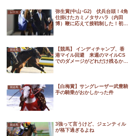
弥生賞(中山･G2) 伏兵台頭！4角
レース
仕掛けたカミノタサハラ（内田
博）鞭に応えて接戦制した！初重
賞制覇で皐月賞に名乗り
【競馬】 インディチャンプ、香
競走馬
港マイル回避 来週のマイルCS
でのダメージがどれだけ残るか分
からないため
【白梅賞】サングレーザー武豊騎
競走馬
手の騎乗がおかしかった件
3強って言うけど、ジェンティル
競走馬
が格下過ぎるよね