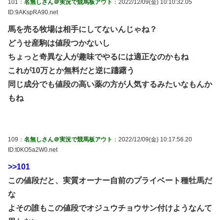
101：
名無しさん＠実況で競馬板アウト
：2022/12/09(金) 10:10:32.05
ID:9AKspRA90.net
馬を売る牧場は相手にしてないんじゃね？
どうせ産駒は値段つかないし
ちょっと奇異な人が趣味でやるには適正なのかもね
これが10万とか無料だと逆に躊躇う
同じ成分でも値段の高い薬の方が人気するみたいなもんか
もね
109：
名無しさん＠実況で競馬板アウト
：2022/12/09(金) 10:17:56.20
ID:t0KO5a2W0.net
>>101
この値段だと、実質オーナー自前のプライベート種牡馬だ
な
よその誰もこの値段でオジュウチョウサン付けようなんて