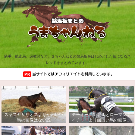
騎手、競走馬、調教師など、２ちゃんねるの競馬板をはじめとした気になるス
レッドをまとめています。
スヤスヤサリオスよりかわいい
テーオーコンドルとローマンネ
馬の画像はない説
イチャーより面白い馬の画像っ
てあるの？