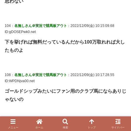
思わない
104：
名無しさん＠実況で競馬板アウト
：2022/12/09(金) 10:15:09.68
ID:gDOSEPwk0.net
下を挙げれば無料だっているんだから100万取れれば大し
たものよ
108：
名無しさん＠実況で競馬板アウト
：2022/12/09(金) 10:17:28.55
ID:WPDNjva00.net
ゴールドシップみたいにファン用のクラブ馬にならありじ
ゃないの
110：
名無しさん＠実況で競馬板アウト
：2022/12/09(金) 10:21:40.34
メニュー
ホーム
検索
トップ
サイドバー
ID:li0mfoPG0.net