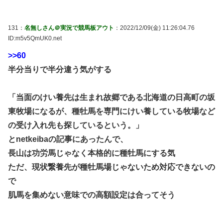
131：
名無しさん＠実況で競馬板アウト
：2022/12/09(金) 11:26:04.76
ID:m5v5QmUK0.net
>>60
半分当りで半分違う気がする
「当面のけい養先は生まれ故郷である北海道の日高町の坂
東牧場になるが、種牡馬を専門にけい養している牧場など
の受け入れ先も探しているという。」
とnetkeibaの記事にあったんで、
長山は功労馬じゃなく本格的に種牡馬にする気
ただ、現状繋養先が種牡馬場じゃないため対応できないの
で
肌馬を集めない意味での高額設定は合ってそう