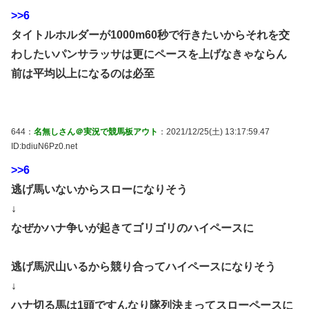
>>6
タイトルホルダーが1000m60秒で行きたいからそれを交
わしたいパンサラッサは更にペースを上げなきゃならん
前は平均以上になるのは必至
644：
名無しさん＠実況で競馬板アウト
：2021/12/25(土) 13:17:59.47
ID:bdiuN6Pz0.net
>>6
逃げ馬いないからスローになりそう
↓
なぜかハナ争いが起きてゴリゴリのハイペースに
逃げ馬沢山いるから競り合ってハイペースになりそう
↓
ハナ切る馬は1頭ですんなり隊列決まってスローペースに