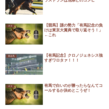
ラストランは池添とのコンビ
【競馬】謎の勢力「有馬記念の負
ネタ
けは東京大賞典で取り返そう！」
←これ
【有馬記念】クロノジェネシス強
競走馬
すぎワロタァ！！！
有馬で白いのが勝ったらなんてコ
ネタ
ールするか決めとこうぜ！