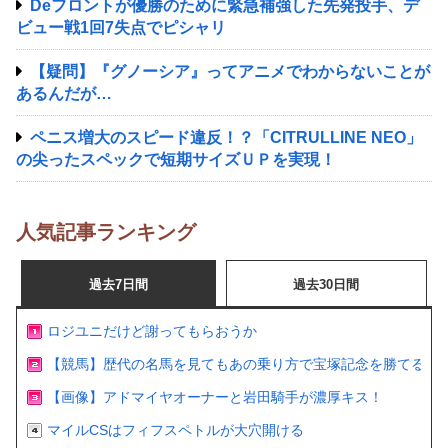
Deフロントが優勝のために緊急補強した先発投手、デ
ビュー戦1回7失点でピシャリ
【疑問】『グノーシア』ってアニメでわからないことが
あるんだが…
ペニス増大のスピード違反！？「CITRULLINE NEO」
の尖ったスペックで短期サイズＵＰを実現！
人気記事ランキング
過去7日間
過去30日間
ロジユニだけど謝ってもらおうか
【競馬】歴代の名馬を見てもあの乗り方で宝塚記念を勝てるの
【画像】アドマイヤオーナーと岩田騎手が濃厚キス！
マイルCSはフィフスペトルが大穴開ける