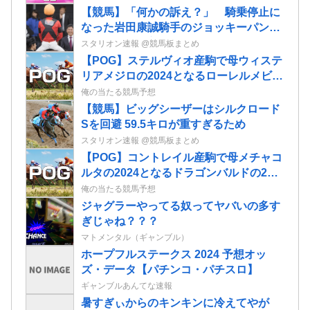
【競馬】「何かの訴え？」 騎乗停止に
なった岩田康誠騎手のジョッキーパンツ
を複数騎手が着用
スタリオン速報 @競馬板まとめ
【POG】ステルヴィオ産駒で母ウィステ
リアメジロの2024となるローレルメビウ
スの2歳情報
俺の当たる競馬予想
【競馬】ビッグシーザーはシルクロード
Sを回避 59.5キロが重すぎるため
スタリオン速報 @競馬板まとめ
【POG】コントレイル産駒で母メチャコ
ルタの2024となるドラゴンバルドの2歳
情報
俺の当たる競馬予想
ジャグラーやってる奴ってヤバいの多す
ぎじゃね？？？
マトメンタル（ギャンブル）
ホープフルステークス 2024 予想オッ
ズ・データ【パチンコ・パチスロ】
ギャンブルあんてな速報
暑すぎぃからのキンキンに冷えてやが