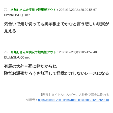
72：
名無しさん＠実況で競馬板アウト
：2021/12/23(木) 20:20:55.67
ID:cbhGkxUQ0.net
気合いで走り切っても掲示板までかなと言う悲しい現実が
見える
78：
名無しさん＠実況で競馬板アウト
：2021/12/23(木) 20:24:57.40
ID:cbhGkxUQ0.net
有馬の大外＝死に枠だからね
陣営お通夜だろうさ無理して怪我だけしないレースになる
【悲報】タイトルホルダー、大外枠で完全に終わる
引用元：
https://awabi.2ch.sc/test/read.cgi/keiba/1640254440