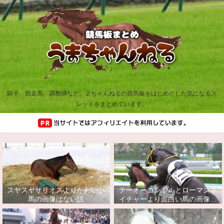
騎手、競走馬、調教師など、２ちゃんねるの競馬板をはじめとした気になるス
レッドをまとめています。
スヤスヤサリオスよりかわいい
テーオーコンドルとローマンネ
馬の画像はない説
イチャーより面白い馬の画像っ
てあるの？