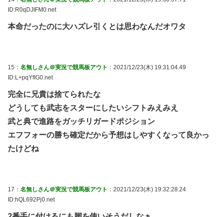
ID:R0qDJIFM0.net
本命だったのに大ハズレ引くとは思わなんだオワタ
15：
名無しさん＠実況で競馬板アウト
：2021/12/23(木) 19:31:04.49
ID:L+pqYfIG0.net
完全に兄貴は捨てられたな
どうしても武志をスターにしたいシフトみえみえ
武と典で進路をガッチリガードポジション
エフフォーの勝ち確定だから予想はしやすくなって良かっ
たけどね
17：
名無しさん＠実況で競馬板アウト
：2021/12/23(木) 19:32:28.24
ID:hQL692Pj0.net
2番手に付けるにも脚を使いそうだしなぁ