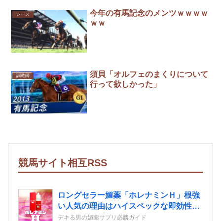
今年の有馬記念のメンツｗｗｗｗ
レース
ｗｗ
須貝「オルフェのまくりについて
調教師
行って欲しかった」
競馬サイト相互RSS
ロングセラー媚薬「ホレナミンＨ」根強
い人気の理由はハイスペックな即効性と
持続力！
デキる男の媚薬サプリ必勝ガイド