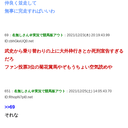
仲良く並走して
無事に完走すればいいわ
69：
名無しさん＠実況で競馬板アウト
：2021/12/23(木) 20:19:43.99
ID:cbhGkxUQ0.net
武史から乗り替わりの上に大外枠行きとか死刑宣告すぎる
だろ
ファン投票3位の菊花賞馬やぞもうちょい空気読めや
651：
名無しさん＠実況で競馬板アウト
：2021/12/25(土) 14:05:43.70
ID:RhopN7pI0.net
>>69
それな