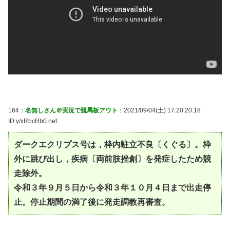
164：
名無しさん＠実況で競馬板アウト
：2021/09/04(土) 17:20:20.18
ID:y/xRbcRb0.net
ダークエクリプス号は，枠内駐立不良〔くぐる〕。枠
外に跳び出し，疾病〔両前肢挫創〕を発症したため競
走除外。
令和３年９月５日から令和３年１０月４日まで出走停
止。停止期間の満了後に発走調教再審査。