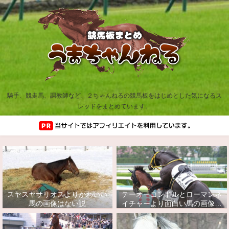
騎手、競走馬、調教師など、２ちゃんねるの競馬板をはじめとした気になるス
レッドをまとめています。
スヤスヤサリオスよりかわいい
テーオーコンドルとローマンネ
馬の画像はない説
イチャーより面白い馬の画像っ
てあるの？