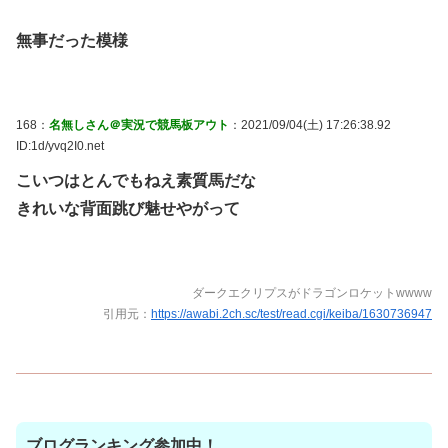
無事だった模様
168：
名無しさん＠実況で競馬板アウト
：2021/09/04(土) 17:26:38.92
ID:1d/yvq2I0.net
こいつはとんでもねえ素質馬だな
きれいな背面跳び魅せやがって
ダークエクリプスがドラゴンロケットwwww
引用元：
https://awabi.2ch.sc/test/read.cgi/keiba/1630736947
ブログランキング参加中！