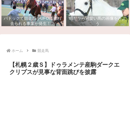
パドックで競走馬がUFOに連れ
暇だから可愛い馬の画像をみよ
去られる事案が発生！？
う
ホーム
競走馬
【札幌２歳Ｓ】ドゥラメンテ産駒ダークエ
クリプスが見事な背面跳びを披露