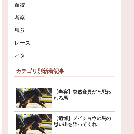
血統
考察
馬券
レース
ネタ
カテゴリ別新着記事
【考察】突然変異だと思わ
れる馬
【追悼】メイショウの馬の
思い出を語ってくれ