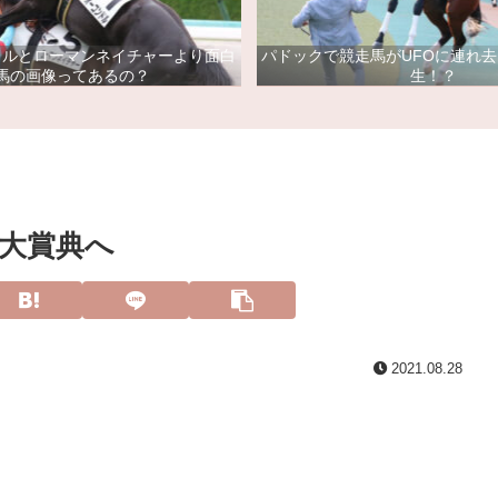
ドルとローマンネイチャーより面白
パドックで競走馬がUFOに連れ
馬の画像ってあるの？
生！？
都大賞典へ
2021.08.28