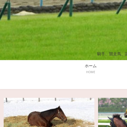
騎手、競走馬、
ホーム
HOME