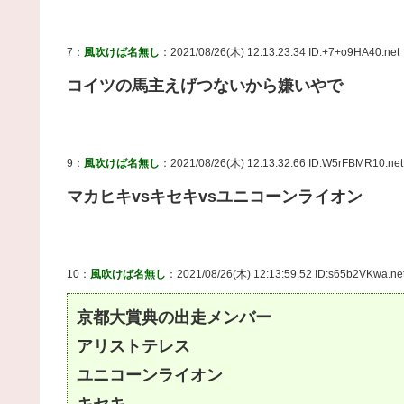
7：
風吹けば名無し
：2021/08/26(木) 12:13:23.34 ID:+7+o9HA40.net
コイツの馬主えげつないから嫌いやで
9：
風吹けば名無し
：2021/08/26(木) 12:13:32.66 ID:W5rFBMR10.net
マカヒキvsキセキvsユニコーンライオン
10：
風吹けば名無し
：2021/08/26(木) 12:13:59.52 ID:s65b2VKwa.ne
京都大賞典の出走メンバー
アリストテレス
ユニコーンライオン
キセキ