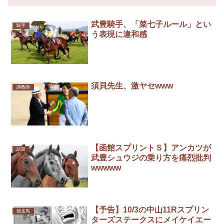
武豊騎手、「菜七子ルール」とい
騎手
う表現に違和感
須貝先生、激ヤセwww
調教師
【函館スプリントＳ】アンカツが
話題
武豊シュウジの乗り方を痛烈批判
wwwww
【予告】10/3の中山11Rスプリン
競走馬
ターズステークスにメイケイエー