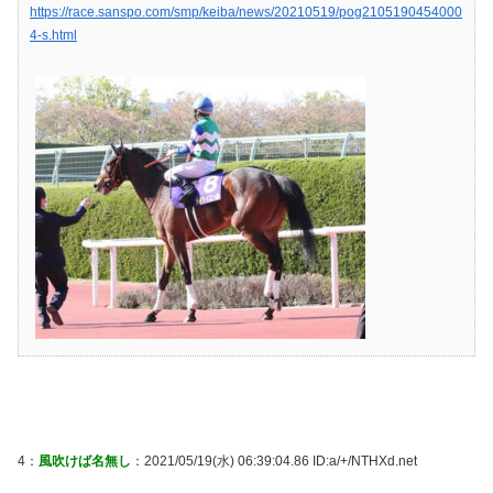
https://race.sanspo.com/smp/keiba/news/20210519/pog2105190454000
4-s.html
4：
風吹けば名無し
：2021/05/19(水) 06:39:04.86 ID:a/+/NTHXd.net