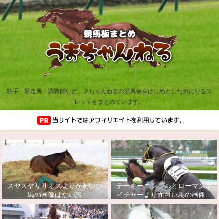
騎手、競走馬、調教師など、２ちゃんねるの競馬板をはじめとした気になるス
レッドをまとめています。
スヤスヤサリオスよりかわいい
テーオーコンドルとローマンネ
馬の画像はない説
イチャーより面白い馬の画像っ
てあるの？