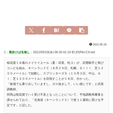
2021.05.19
1：
風吹けば名無し
：2021/05/19(水) 06:35:42.10 ID:Z/SFki+C0.net
桜花賞１８着のメイケイエール（栗・武英、牝３）が、武豊騎手と再び
コンビを組み、キーンランドＣ（８月２９日、札幌、ＧＩＩＩ、芝１２
００メートル）で始動し、スプリンターズＳ（１０月３日、中山、Ｇ
Ｉ、芝１２００メートル）を目指すことが１８日、分かった。
「牧場でも乗り出していますし、ガス抜きして、いい感じです」と武英
調教師。
同馬は桜花賞でハミ受け不良となったことについて、平地調教再審査を
課せられており、「北海道（キーンランドＣ）で使う１週前に受ける予
定です」と話した。