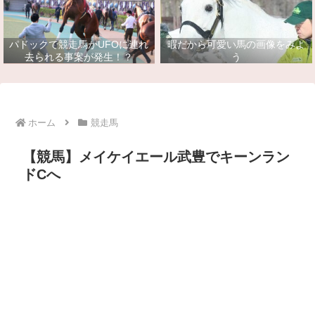
パドックで競走馬がUFOに連れ
暇だから可愛い馬の画像をみよ
去られる事案が発生！？
う
ホーム
競走馬
【競馬】メイケイエール武豊でキーンラン
ドCへ