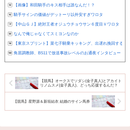
【画像】和田騎手のキス相手は誰なんだ！？
騎手サインの価値がデットーリ以外安すぎワロタ
【中山ＧＪ】絶対王者オジュウチョウサン６度目Ｖワロタ
なんで俺じゃなくてスミヨンなのか
【東京スプリント】菜七子騎乗キッキング、出遅れ挽回するも２
角居調教師、BS11で放送事故レベルのお通夜インタビュー
【競馬】オークスでソダシ(金子真人)とアカイト
リノムスメ(金子真人)、どっち応援するんだ？
【競馬】星野源＆新垣結衣 結婚のサイン馬券