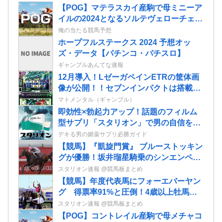
【POG】マテラスカイ産駒で母ミニーア
イルの2024となるソルテヴェローチェの
2歳情報
俺の当たる競馬予想
ホープフルステークス 2024 予想オッ
ズ・データ【パチンコ・パチスロ】
ギャンブルあんてな速報
12月導入！LゼーガペインETRの筐体画
像が公開！！セブンインパクトは搭載さ
れてるっぽい！
マトメンタル（ギャンブル）
即効性×勃起力アップ！話題のフィルム
型サプリ「スタリオン」で男の自信を取
り戻せ！
デキる男の媚薬サプリ必勝ガイド
【競馬】『凱旋門賞』 ブルーストッキン
グが優勝！坂井瑠星騎乗のシンエンペラ
ー、武豊騎乗のアルリファーは着外に沈
スタリオン速報 @競馬板まとめ
む…
【競馬】年度代表馬にフォーエバーヤン
グ 得票率91%と圧倒！4歳以上牡馬、
ダートと合わせて三冠
スタリオン速報 @競馬板まとめ
【POG】コントレイル産駒で母メチャコ