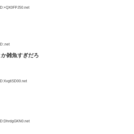
ID:+QX0FPJ50.net
D:.net
とか雑魚すぎだろ
D:XvgtiSD00.net
ID:DhrdgGKN0.net