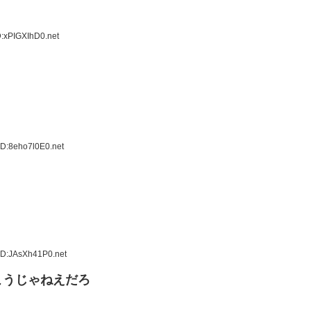
D:xPIGXIhD0.net
ID:8eho7l0E0.net
ID:JAsXh41P0.net
こうじゃねえだろ