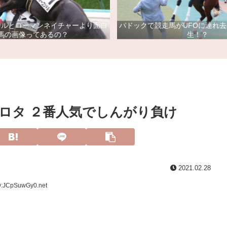
ドルとローマンネイチャーより面白
パドックで競走馬がUFOに連れ
馬の画像ってあるの？
生！？
ロタ ２番人気でしんがり負け
2021.02.28
D:JCpSuwGy0.net