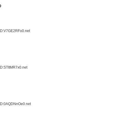
わ
 ID:V7GE2RFo0.net
ID:STItMR7x0.net
 ID:0AQDNnOe0.net