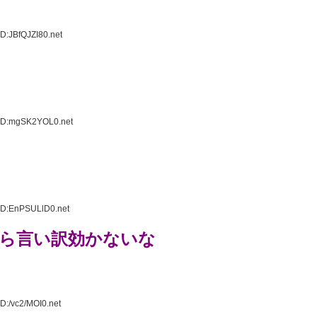
D:JBfQJZI80.net
 ID:mgSK2YOL0.net
ID:EnPSULlD0.net
ら言い訳効かないな
D:/vc2/MOI0.net