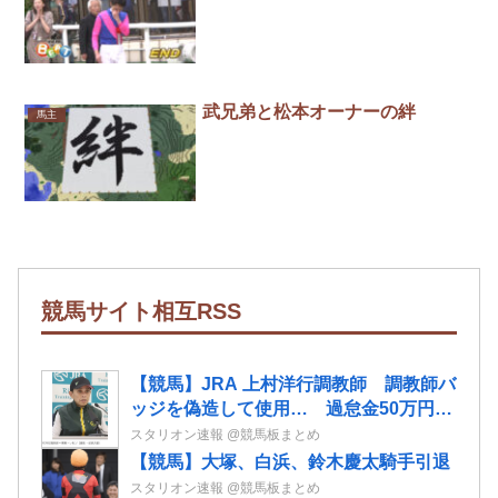
武兄弟と松本オーナーの絆
馬主
競馬サイト相互RSS
【競馬】JRA 上村洋行調教師 調教師バ
ッジを偽造して使用… 過怠金50万円の
処分 業者に依頼して偽造品を作成
スタリオン速報 @競馬板まとめ
【競馬】大塚、白浜、鈴木慶太騎手引退
スタリオン速報 @競馬板まとめ