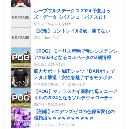
ホープフルステークス 2024 予想オッ
ズ・データ【パチンコ・パチスロ】
ギャンブルあんてな速報
【悲報】コントレイル2歳、勝てない
競馬 - NewsPod
【POG】モーリス産駒で母レシステンシ
アの2024となるコルベータの2歳情報
俺の当たる競馬予想
筋力サポート加圧シャツ「DANXY」で
メタボ撃退！女性を魅了するモテボディ
に鍛えあげろ！
デキる男の媚薬サプリ必勝ガイド
【POG】マテラスカイ産駒で母ミニーア
イルの2024となるソルテヴェローチェの
2歳情報
俺の当たる競馬予想
【朗報】eエデンズゼロの色保留変化の
信頼度ｗｗｗｗｗｗｗｗｗｗ
マトメンタル（ギャンブル）