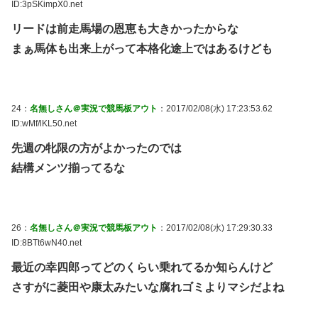
ID:3pSKimpX0.net
リードは前走馬場の恩恵も大きかったからな
まぁ馬体も出来上がって本格化途上ではあるけども
24：
名無しさん＠実況で競馬板アウト
：2017/02/08(水) 17:23:53.62
ID:wMf/lKL50.net
先週の牝限の方がよかったのでは
結構メンツ揃ってるな
26：
名無しさん＠実況で競馬板アウト
：2017/02/08(水) 17:29:30.33
ID:8BTt6wN40.net
最近の幸四郎ってどのくらい乗れてるか知らんけど
さすがに菱田や康太みたいな腐れゴミよりマシだよね