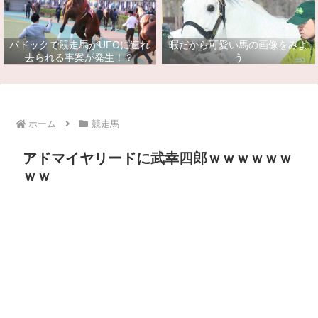
パドックで競走馬がUFOに連れ
暇だから可愛い馬の画像をみよ
去られる事案が発生！？
う
ホーム
競走馬
アドマイヤリードに武幸四郎ｗｗｗｗｗｗ
ｗｗ