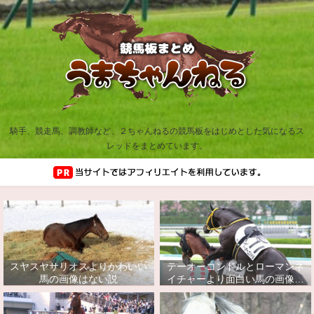
騎手、競走馬、調教師など、２ちゃんねるの競馬板をはじめとした気になるス
レッドをまとめています。
スヤスヤサリオスよりかわいい
テーオーコンドルとローマンネ
馬の画像はない説
イチャーより面白い馬の画像っ
てあるの？