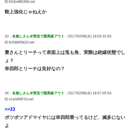
ID:N16vWK390.net
鞍上強化じゃねえか
33：
名無しさん＠実況で競馬板アウト
：2017/02/08(水) 18:03:32.83
ID:tUGtWON20.net
豊さんとリーチって表面上は兎も角、実際は絶縁状態でし
ょ？
幸四郎とリーチは良好なの？
34：
名無しさん＠実況で競馬板アウト
：2017/02/08(水) 18:07:05.54
ID:v1sH/NRY0.net
>>33
ポツポツアドマイヤには幸四郎乗ってるけど、滅多にない
よ