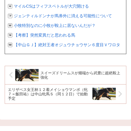
マイルCSはフィフスペトルが大穴開ける
ジェンティルドンナが馬券外に消える可能性について
小牧特別なのに小牧が鞍上に居ないんだが？
【考察】突然変異だと思われる馬
【中山ＧＪ】絶対王者オジュウチョウサン６度目Ｖワロタ
スイーズドリームスが畑端から武豊に超絶鞍上
強化
エリザベス女王杯１２着メイショウマンボ（牝
７＝飯田祐）は中山牝馬Ｓ（同１２日）で始動
予定