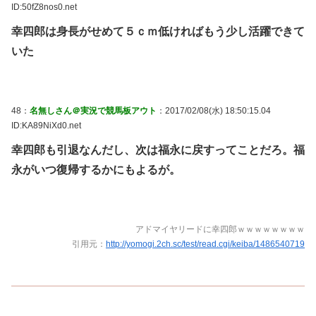
ID:50fZ8nos0.net
幸四郎は身長がせめて５ｃｍ低ければもう少し活躍できて
いた
48：
名無しさん＠実況で競馬板アウト
：2017/02/08(水) 18:50:15.04
ID:KA89NiXd0.net
幸四郎も引退なんだし、次は福永に戻すってことだろ。福
永がいつ復帰するかにもよるが。
アドマイヤリードに幸四郎ｗｗｗｗｗｗｗｗ
引用元：
http://yomogi.2ch.sc/test/read.cgi/keiba/1486540719