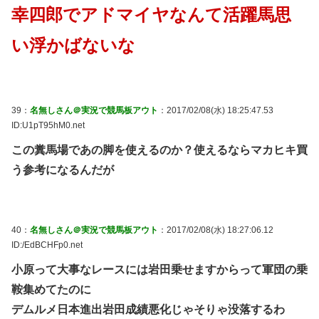
幸四郎でアドマイヤなんて活躍馬思
い浮かばないな
39：
名無しさん＠実況で競馬板アウト
：2017/02/08(水) 18:25:47.53
ID:U1pT95hM0.net
この糞馬場であの脚を使えるのか？使えるならマカヒキ買
う参考になるんだが
40：
名無しさん＠実況で競馬板アウト
：2017/02/08(水) 18:27:06.12
ID:/EdBCHFp0.net
小原って大事なレースには岩田乗せますからって軍団の乗
鞍集めてたのに
デムルメ日本進出岩田成績悪化じゃそりゃ没落するわ