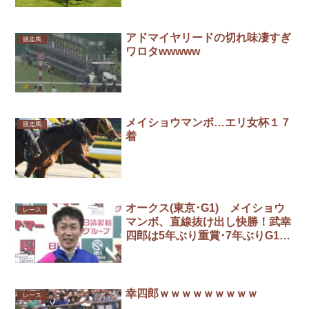
アドマイヤリードの切れ味凄すぎ
競走馬
ワロタwwwww
メイショウマンボ…エリ女杯１７
競走馬
着
オークス(東京･G1) メイショウ
レース
マンボ、直線抜け出し快勝！武幸
四郎は5年ぶり重賞･7年ぶりG1優
勝
幸四郎ｗｗｗｗｗｗｗｗｗ
レース