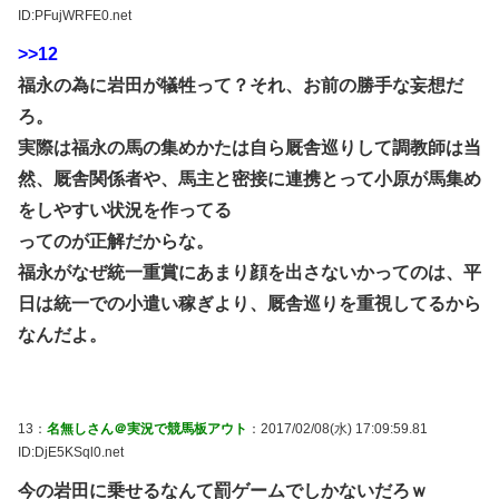
ID:PFujWRFE0.net
>>12
福永の為に岩田が犠牲って？それ、お前の勝手な妄想だ
ろ。
実際は福永の馬の集めかたは自ら厩舎巡りして調教師は当
然、厩舎関係者や、馬主と密接に連携とって小原が馬集め
をしやすい状況を作ってる
ってのが正解だからな。
福永がなぜ統一重賞にあまり顔を出さないかってのは、平
日は統一での小遣い稼ぎより、厩舎巡りを重視してるから
なんだよ。
13：
名無しさん＠実況で競馬板アウト
：2017/02/08(水) 17:09:59.81
ID:DjE5KSql0.net
今の岩田に乗せるなんて罰ゲームでしかないだろｗ