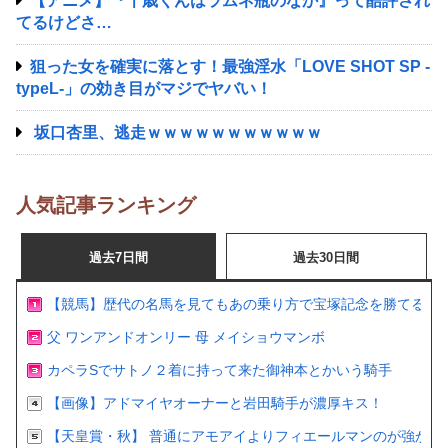
【アニメ】『千歳くんはラムネ瓶のなか』って酷評され
てるけどさ…
狙った女を確実に落とす！最強淫水「LOVE SHOT SP -
typeL-」の効き目がマジでヤバい！
坂口杏里、逃走ｗｗｗｗｗｗｗｗｗｗｗ
人気記事ランキング
過去7日間
過去30日間
【競馬】歴代の名馬を見てもあの乗り方で宝塚記念を勝てるの
父 ワンアンドオンリー 母 メイショウマンボ
カペラSでサトノ２着に持って来た御神本とかいう騎手
【画像】アドマイヤオーナーと岩田騎手が濃厚キス！
【天皇賞・秋】 普通にアモアイよりフィエールマンのが強かっ