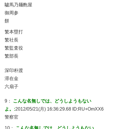
驢馬乃麺麭屋
御周参
餅
繁本塁打
繁社長
繁監査役
繁部長
深印朴渡
滞在金
六扇子
9：
こんな名無しでは、どうしようもない
よ。:
2012/05/21(月) 16:36:29.68 ID:
RU+OmXX6
警察官
10：
こんな名無しでは、どうしようもない