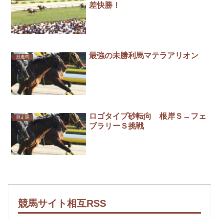
差快勝！
最強の未勝利馬マテラアリオン
競走馬
ロゴタイプ砂転向 根岸Ｓ→フェ
競走馬
ブラリーＳ挑戦
競馬サイト相互RSS