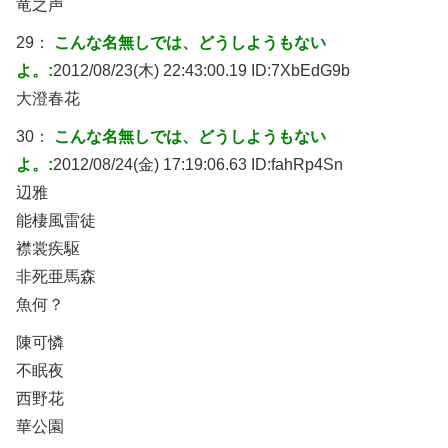
竜之声
29：
こんな名無しでは、どうしようもない
よ。:
2012/08/23(木) 22:43:00.19 ID:
7XbEdG9b
大澄春花
30：
こんな名無しでは、どうしようもない
よ。:
2012/08/24(金) 17:19:06.63 ID:
fahRp4Sn
辺雅
能棲風雷徒
襟裳疾駆
非死亜馬森
魚何？
陳可憐
不眠夜
西野花
華公園