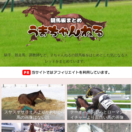
騎手、競走馬、調教師など、２ちゃんねるの競馬板をはじめとした気になるス
レッドをまとめています。
スヤスヤサリオスよりかわいい
テーオーコンドルとローマンネ
馬の画像はない説
イチャーより面白い馬の画像っ
てあるの？