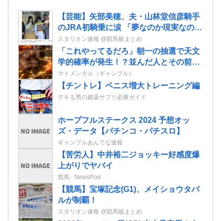
【芸能】矢部美穂、夫・山林堂信彦騎手
のJRA初騎乗に涙 「夢なのか現実なの
か…報われて良かった」 東京競馬場で
スタリオン速報 @競馬板まとめ
生観戦
「これやってるだろ」朝一の抽選で天文
学的確率が発生！？並んだ人とその前後
で連番が出てしまう…
マトメンタル（ギャンブル）
【チントレ】ペニス増大トレーニング編
デキる男の媚薬サプリ必勝ガイド
ホープフルステークス 2024 予想オッ
ズ・データ【パチンコ・パチスロ】
ギャンブルあんてな速報
【苦労人】中井裕二ジョッキー好感度爆
上がりでヤバイ
競馬 - NewsPod
【競馬】宝塚記念(G1)、メイショウタバ
ルが制覇！
スタリオン速報 @競馬板まとめ