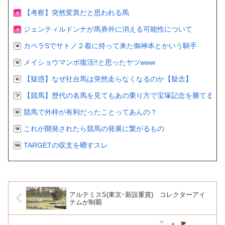
【考察】突然変異だと思われる馬
ジェンティルドンナが馬券外に消える可能性について
カペラSでサトノ２着に持って来た御神本とかいう騎手
メイショウマンボ復活!!と思ったヤツwww
【疑惑】なぜ社台馬は突然走らなくなるのか【疑念】
【競馬】歴代の名馬を見てもあの乗り方で宝塚記念を勝てるの
競馬で外枠が有利だったことってあんの？
これが開発されたら競馬の発展に繋がるもの
TARGETの収支を晒すスレ
アルテミスS(東京･新設重賞) コレクターアイ
テムが制覇