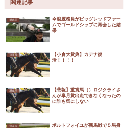
関連記事
今浪厩務員がビッグレッドファー
競走馬
ムでゴールドシップに再会した結
果
【小倉大賞典】カデナ復
競走馬
活！！！！
【悲報】重賞馬（）ロジクライさ
競走馬
んが皐月賞出走できなくなったの
に誰も気にしない
ポルトフォイユが新馬戦で５馬身
競走馬