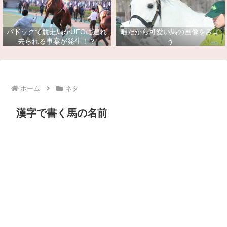
パドックで競走馬がUFOに連れ
暇だから可愛い馬の画像をみよ
去られる事案が発生！？
う
ホーム
ネタ
漢字で書く馬の名前