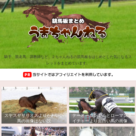
騎手、競走馬、調教師など、２ちゃんねるの競馬板をはじめとした気になるス
レッドをまとめています。
スヤスヤサリオスよりかわいい
テーオーコンドルとローマンネ
馬の画像はない説
イチャーより面白い馬の画像っ
てあるの？