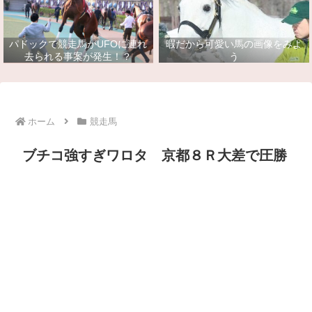
パドックで競走馬がUFOに連れ
暇だから可愛い馬の画像をみよ
去られる事案が発生！？
う
ホーム
競走馬
ブチコ強すぎワロタ 京都８Ｒ大差で圧勝