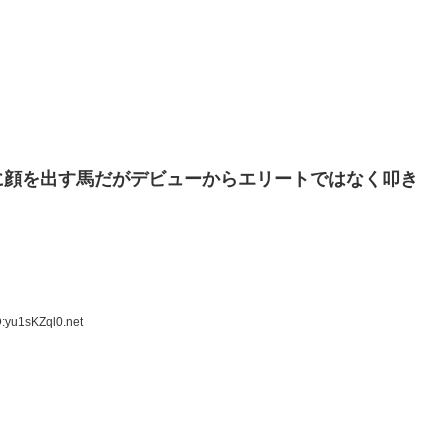
に顔を出す馬だがデビューからエリートではなく叩き
:yu1sKZql0.net