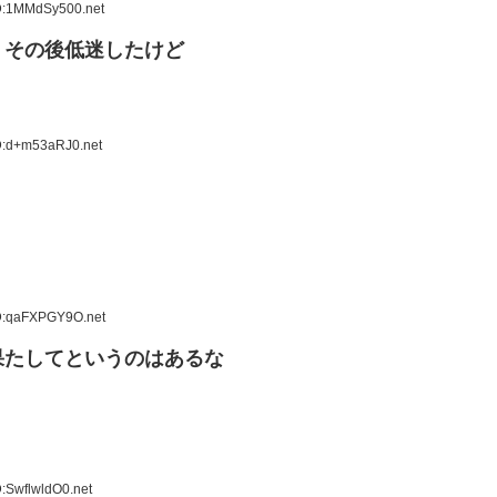
ID:1MMdSy500.net
？その後低迷したけど
D:d+m53aRJ0.net
ID:qaFXPGY9O.net
果たしてというのはあるな
:SwflwldO0.net