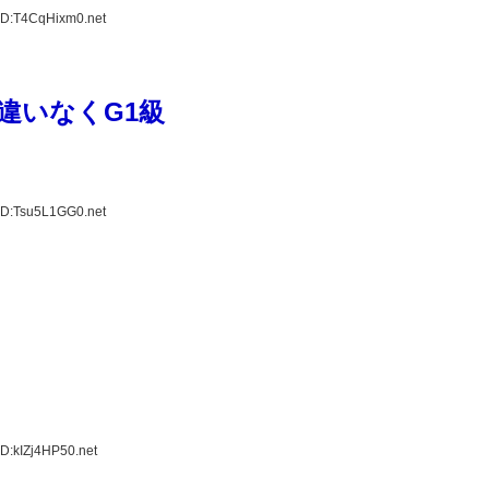
ID:T4CqHixm0.net
違いなくG1級
ID:Tsu5L1GG0.net
D:kIZj4HP50.net