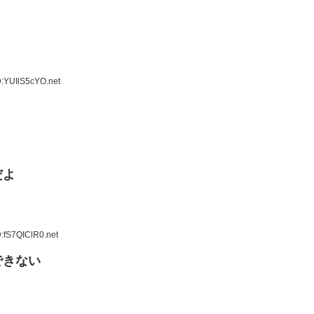
D:YUIlS5cYO.net
だよ
:fS7QIClR0.net
できない