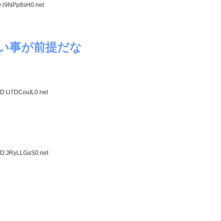
D:r9NPp8sH0.net
い事が前提だな
ID:U7DCouIL0.net
ID:JRyLLGaS0.net