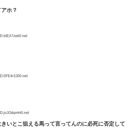
てアホ？
ID:bIEA7zek0.net
ID:0FE4r3J00.net
ID:joJOdqmH0.net
大きいとこ狙える馬って言ってんのに必死に否定して