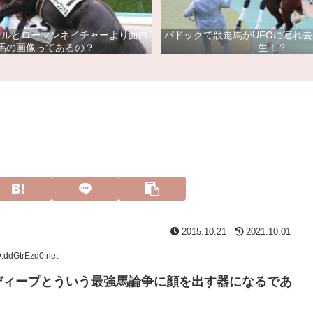
ドルとローマンネイチャーより面白
パドックで競走馬がUFOに連れ
馬の画像ってあるの？
生！？
2015.10.21
2021.10.01
:ddGtrEzd0.net
ディープとういう最強馬論争に顔を出す器になるであ