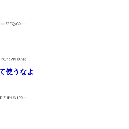
D:unZ3EQyG0.net
D:rXJnqVKH0.net
て使うなよ
ID:ZUIYUN1P0.net