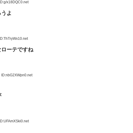
ID:g/x18DQC0.net
ろうよ
ID:ThTryWx10.net
なローテですね
7 ID:nbG2XWpn0.net
が
ID:UFAmXSki0.net