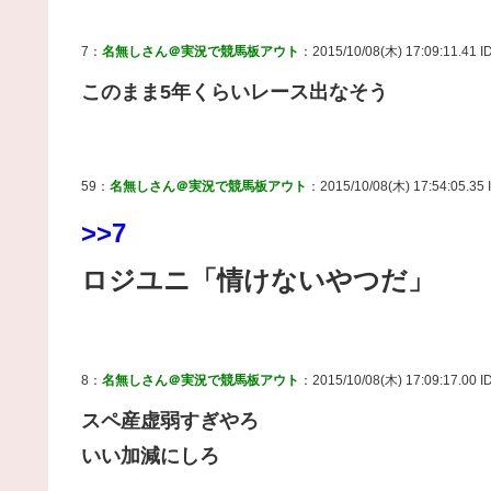
7：
名無しさん＠実況で競馬板アウト
：2015/10/08(木) 17:09:11.41 I
このまま5年くらいレース出なそう
59：
名無しさん＠実況で競馬板アウト
：2015/10/08(木) 17:54:05.35 
>>7
ロジユニ「情けないやつだ」
8：
名無しさん＠実況で競馬板アウト
：2015/10/08(木) 17:09:17.00 I
スペ産虚弱すぎやろ
いい加減にしろ