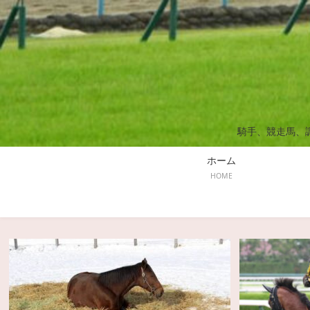
騎手、競走馬、
ホーム
HOME