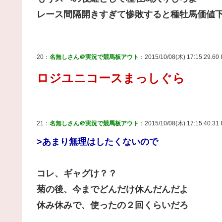
レース間隔開きすぎて惨敗すると種牡馬価値
20：
名無しさん＠実況で競馬板アウト
：2015/10/08(木) 17:15:29.60 
ロジユニコースまっしぐら
21：
名無しさん＠実況で競馬板アウト
：2015/10/08(木) 17:15:40.31
>あまり無理はしたくないので
コレ、ギャグけ？？
菊の後、今までどんだけ休んだんだよ
休み休みで、使ったの２回くらいだろ