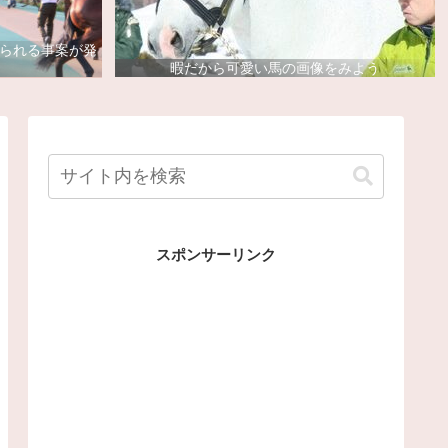
去られる事案が発
暇だから可愛い馬の画像をみよう
スポンサーリンク