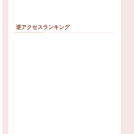
逆アクセスランキング