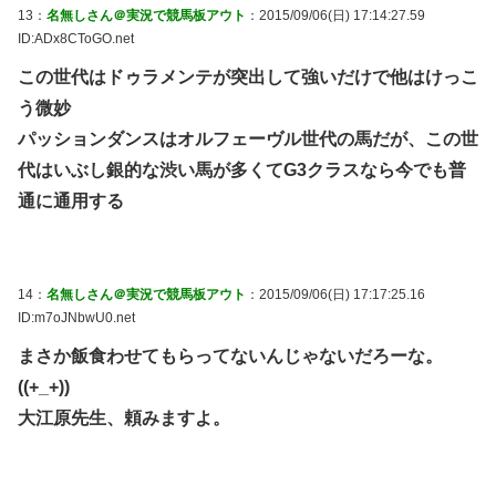
13：
名無しさん＠実況で競馬板アウト
：2015/09/06(日) 17:14:27.59
ID:ADx8CToGO.net
この世代はドゥラメンテが突出して強いだけで他はけっこ
う微妙
パッションダンスはオルフェーヴル世代の馬だが、この世
代はいぶし銀的な渋い馬が多くてG3クラスなら今でも普
通に通用する
14：
名無しさん＠実況で競馬板アウト
：2015/09/06(日) 17:17:25.16
ID:m7oJNbwU0.net
まさか飯食わせてもらってないんじゃないだろーな。
((+_+))
大江原先生、頼みますよ。