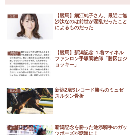
【競馬】細江純子さん、最近ご無
話題
沙汰なのは前世が淫乱だったこと
によるものだった
【競馬】新潟記念 １着マイネル
調教師
ファンロン手塚調教師「勝因はジ
ョッキー」
新潟2歳Sレコード勝ちのミュゼ
競走馬
スルタン骨折
新潟記念を勝った池添騎手のガッ
騎手
ツポーズが話題に！