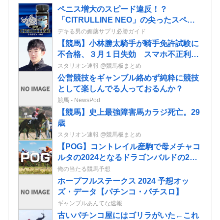
ペニス増大のスピード違反！？
「CITRULLINE NEO」の尖ったスペッ
クで短期サイズＵＰを実現！
デキる男の媚薬サプリ必勝ガイド
【競馬】小林勝太騎手が騎手免許試験に
不合格、３月１日失効 スマホ不正利用
で１年間の騎乗停止処分中
スタリオン速報 @競馬板まとめ
公営競技をギャンブル絡めず純粋に競技
として楽しんでる人っておるんか？
競馬 - NewsPod
【競馬】史上最強障害馬カラジ死亡。29
歳
スタリオン速報 @競馬板まとめ
【POG】コントレイル産駒で母メチャコ
ルタの2024となるドラゴンバルドの2歳
情報
俺の当たる競馬予想
ホープフルステークス 2024 予想オッ
ズ・データ【パチンコ・パチスロ】
ギャンブルあんてな速報
古いパチンコ屋にはゴリラがいた←これ