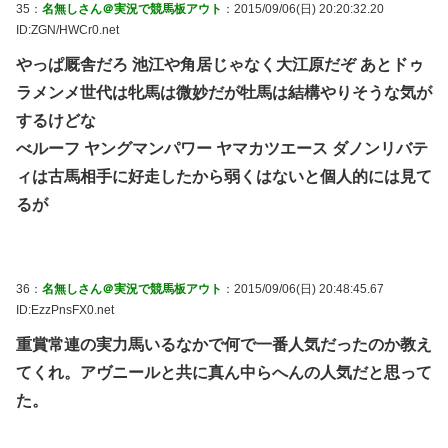
35：
名無しさん＠実況で競馬板アウト
：2015/09/06(日) 20:20:32.20
ID:ZGN/HWCr0.net
やっぱ厩舎だろ 池江や角居じゃなく大江原だぞ あとドゥ
ラメンメ世代は牝馬は微妙だが牡馬は結構やりそうな気が
するけどな
べルーフ ヤングマンパワー ヤマカツエース ダノンリバテ
ィは古馬相手に好走したから弱くはないと個人的には見て
るが
36：
名無しさん＠実況で競馬板アウト
：2015/09/06(日) 20:48:45.67
ID:EzzPnsFX0.net
重賞常連の実力馬いるなかで何で一番人気だったのか教え
てくれ。アヴニールと共に真ん中らへんの人気だと思って
た。