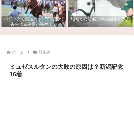
パドックで競走馬がUFOに連れ
暇だから可愛い馬の画像をみよ
去られる事案が発生！？
う
ホーム
競走馬
ミュゼスルタンの大敗の原因は？新潟記念
16着