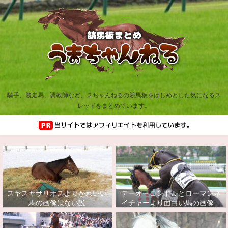
騎手、競走馬、調教師など、２ちゃんねるの競馬板をはじめとした気になるス
レッドをまとめています。
スヤスヤサリオスよりかわいい
テーオーコンドルとローマンネ
馬の画像はない説
イチャーより面白い馬の画像っ
てあるの？