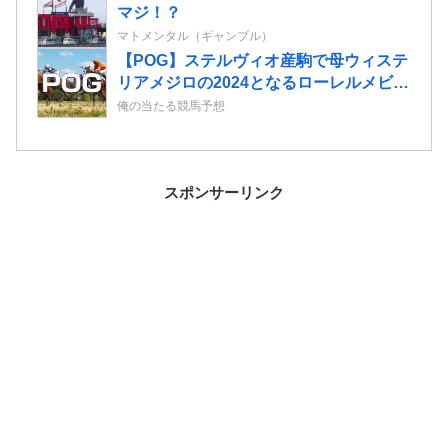
マジ！？
マトメンタル（ギャンブル）
【POG】ステルヴィオ産駒で母ウィステ
リアメジロの2024となるローレルメビウ
スの2歳情報
俺の当たる競馬予想
スポンサーリンク