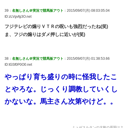
39：
名無しさん＠実況で競馬板アウト
：2015/09/07(月) 08:03:05.04
ID:zLVgvfg3O.net
フジテレビの煽りＶＴＲの呪いも強烈だったね(笑)
ま、フジの煽りはダメ押しに近いが(笑)
38：
名無しさん＠実況で競馬板アウト
：2015/09/07(月) 01:38:53.66
ID:tGSf0P0O0.net
やっぱり育ち盛りの時に怪我したこ
とやろな。じっくり調教していくし
かないな。馬主さん次第やけど。。
ミュゼスルタンの大敗の原因は？