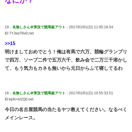
なにか？
19：
名無しさん＠実況で競馬板アウト
：2017/01/01(日) 11:05:16.54
ID:7YJwyT6v0.net
>>15
明けましておめでとう！俺は有馬で六万、競輪グランプリ
で四万、ソープ二件で五万六千、飲み会で二万三千溶かし
て、もう気力もカネも無いから元日からふて寝してるわ
16：
名無しさん＠実況で競馬板アウト
：2017/01/01(日) 10:55:33.51
ID:kpN+b/2Q0.net
今日の名古屋競馬の当たるヤツ教えてください。なるべく
メインレース。