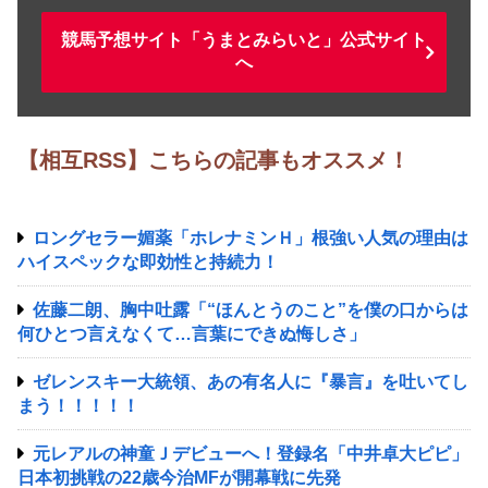
競馬予想サイト「うまとみらいと」公式サイト
へ
【相互RSS】こちらの記事もオススメ！
ロングセラー媚薬「ホレナミンＨ」根強い人気の理由は
ハイスペックな即効性と持続力！
佐藤二朗、胸中吐露「“ほんとうのこと”を僕の口からは
何ひとつ言えなくて…言葉にできぬ悔しさ」
ゼレンスキー大統領、あの有名人に『暴言』を吐いてし
まう！！！！！
元レアルの神童Ｊデビューへ！登録名「中井卓大ピピ」
日本初挑戦の22歳今治MFが開幕戦に先発