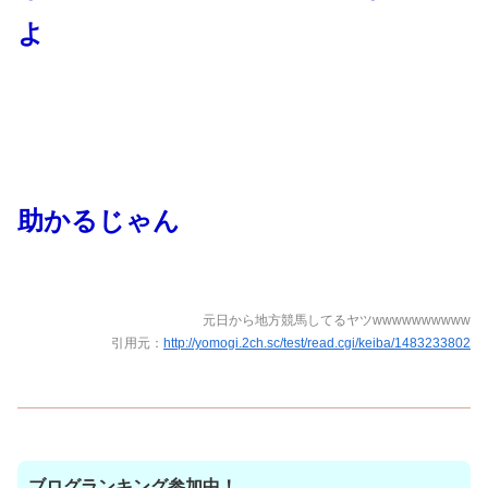
よ
助かるじゃん
元日から地方競馬してるヤツwwwwwwwwww
引用元：
http://yomogi.2ch.sc/test/read.cgi/keiba/1483233802
ブログランキング参加中！