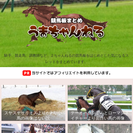
騎手、競走馬、調教師など、２ちゃんねるの競馬板をはじめとした気になるス
レッドをまとめています。
スヤスヤサリオスよりかわいい
テーオーコンドルとローマンネ
馬の画像はない説
イチャーより面白い馬の画像っ
てあるの？