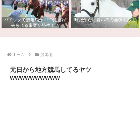
パドックで競走馬がUFOに連れ
暇だから可愛い馬の画像をみよ
去られる事案が発生！？
う
ホーム
競馬場
元日から地方競馬してるヤツ
wwwwwwwwww