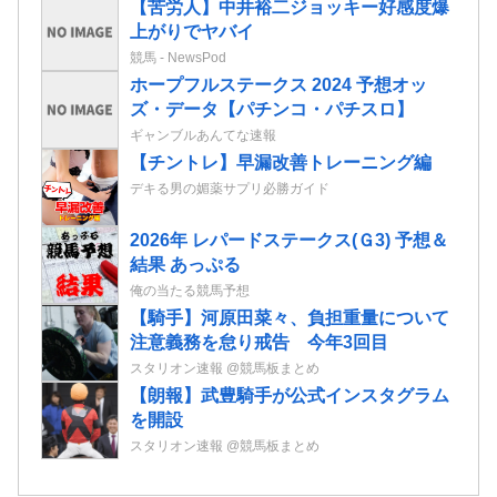
【苦労人】中井裕二ジョッキー好感度爆
上がりでヤバイ
競馬 - NewsPod
ホープフルステークス 2024 予想オッ
ズ・データ【パチンコ・パチスロ】
ギャンブルあんてな速報
【チントレ】早漏改善トレーニング編
デキる男の媚薬サプリ必勝ガイド
2026年 レパードステークス(Ｇ3) 予想＆
結果 あっぷる
俺の当たる競馬予想
【騎手】河原田菜々、負担重量について
注意義務を怠り戒告 今年3回目
スタリオン速報 @競馬板まとめ
【朗報】武豊騎手が公式インスタグラム
を開設
スタリオン速報 @競馬板まとめ