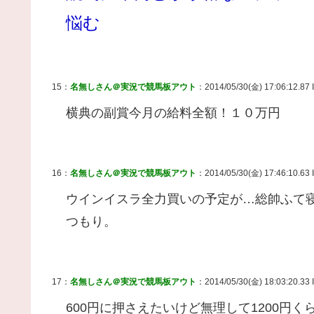
悩む
15：
名無しさん＠実況で競馬板アウト
：2014/05/30(金) 17:06:12.87 
横典の副賞今月の給料全額！１０万円
16：
名無しさん＠実況で競馬板アウト
：2014/05/30(金) 17:46:10.63
ウインイスラ全力買いの予定が…総帥ふて寝
つもり。
17：
名無しさん＠実況で競馬板アウト
：2014/05/30(金) 18:03:20.33
600円に押さえたいけど無理して1200円く