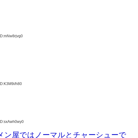
ID:mNw8rjvg0
ID:K3M9i/h80
 ID:sxAwh0wy0
メン屋ではノーマルとチャーシューで