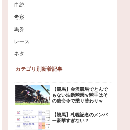
血統
考察
馬券
レース
ネタ
カテゴリ別新着記事
【競馬】金沢競馬でとんで
もない油断騎乗ｗ騎手はそ
の後命令で乗り替わりｗ
【競馬】札幌記念のメンバ
ー豪華すぎない？