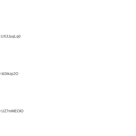
D:UX3JuqLq0
:Id3ikzp2O
ID:UZ7mMEOIO