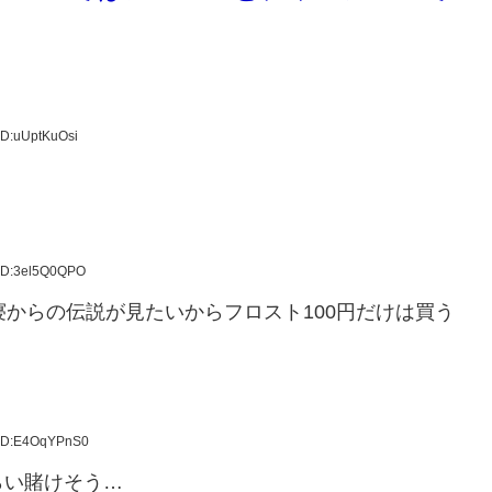
ID:uUptKuOsi
 ID:3el5Q0QPO
からの伝説が見たいからフロスト100円だけは買う
 ID:E4OqYPnS0
らい賭けそう…