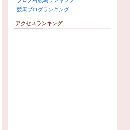
ブログ村競馬ランキング
競馬ブログランキング
アクセスランキング