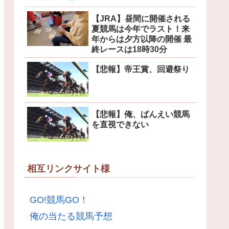
【JRA】昼間に開催される
夏競馬は今年でラスト！来
年からは夕方以降の開催 最
終レースは18時30分
【悲報】帝王賞、回避祭り
【悲報】俺、ばんえい競馬
を直視できない
相互リンクサイト様
GO!競馬GO！
俺の当たる競馬予想