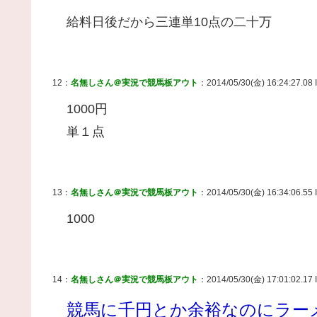
給料日後だから三連単10点の二十万
12：
名無しさん＠実況で競馬板アウト
：2014/05/30(金) 16:24:27.08 
1000円
単１点
13：
名無しさん＠実況で競馬板アウト
：2014/05/30(金) 16:34:06.55 
1000
14：
名無しさん＠実況で競馬板アウト
：2014/05/30(金) 17:01:02.17
競馬に千円とか余裕なのにラー