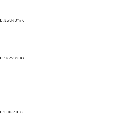
 ID:f2wUdSYm0
 ID:/NczVU9HO
ID:HH8/RTEi0