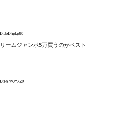
 ID:doDhpkp90
ドリームジャンボ5万買うのがベスト
 ID:eh7wJYXZ0