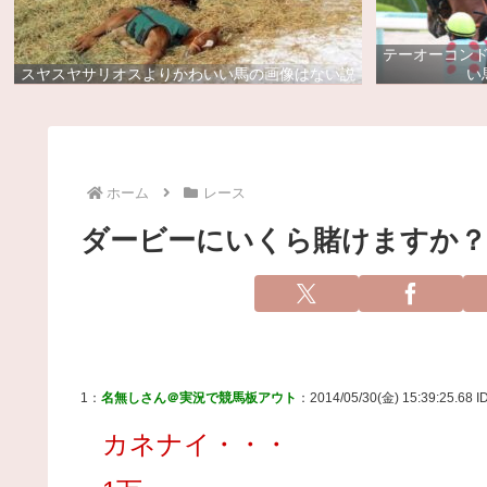
テーオーコン
スヤスヤサリオスよりかわいい馬の画像はない説
い
ホーム
レース
ダービーにいくら賭けますか？
1：
名無しさん＠実況で競馬板アウト
：2014/05/30(金) 15:39:25.68 
カネナイ・・・