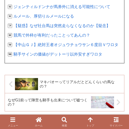
ジェンティルドンナが馬券外に消える可能性について
ルメール、厚切りルメールになる
【疑惑】なぜ社台馬は突然走らなくなるのか【疑念】
競馬で外枠が有利だったことってあんの？
【中山ＧＪ】絶対王者オジュウチョウサン６度目Ｖワロタ
騎手サインの価値がデットーリ以外安すぎワロタ
マキバオーってリアルだとどんくらいの馬な
の？
なぜG1前って陣営も騎手も出来について嘘つく
の？
メニュー
ホーム
検索
トップ
サイドバー