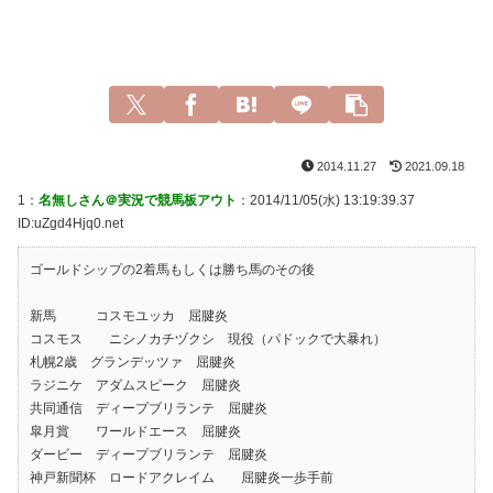
2014.11.27
2021.09.18
1：
名無しさん＠実況で競馬板アウト
：2014/11/05(水) 13:19:39.37
ID:uZgd4Hjq0.net
ゴールドシップの2着馬もしくは勝ち馬のその後
新馬 コスモユッカ 屈腱炎
コスモス ニシノカチヅクシ 現役（パドックで大暴れ）
札幌2歳 グランデッツァ 屈腱炎
ラジニケ アダムスピーク 屈腱炎
共同通信 ディープブリランテ 屈腱炎
皐月賞 ワールドエース 屈腱炎
ダービー ディープブリランテ 屈腱炎
神戸新聞杯 ロードアクレイム 屈腱炎一歩手前