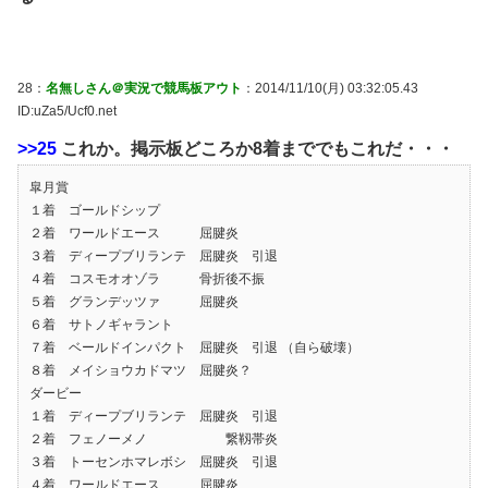
28：
名無しさん＠実況で競馬板アウト
：2014/11/10(月) 03:32:05.43
ID:uZa5/Ucf0.net
>>25
これか。掲示板どころか8着まででもこれだ・・・
皐月賞
１着 ゴールドシップ
２着 ワールドエース 屈腱炎
３着 ディープブリランテ 屈腱炎 引退
４着 コスモオオゾラ 骨折後不振
５着 グランデッツァ 屈腱炎
６着 サトノギャラント
７着 ベールドインパクト 屈腱炎 引退 （自ら破壊）
８着 メイショウカドマツ 屈腱炎？
ダービー
１着 ディープブリランテ 屈腱炎 引退
２着 フェノーメノ 繋靱帯炎
３着 トーセンホマレボシ 屈腱炎 引退
４着 ワールドエース 屈腱炎