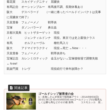
菊花賞 スカイディグニティ 屈腱炎
有馬記念 オーシャンブルー 有馬後不調、長期休養あり
阪大 デスペラード （一緒に捲ったベールドインパクトは見事
に屈腱炎で終了）
天皇賞春 フェノーメノ 靭帯炎
宝塚 ダノンバラード 鼻出血
京都大賞典 ヒットザターゲット 現役
ＪＣ ジェンティルドンナ 現役。東京では史上最強クラス
有馬 オルフェーヴル 種牡馬入り
阪大 アドマイヤラクティ 現役→死亡 ←New・・・
天皇賞春 フェノーメノ 靭帯炎持ち
宝塚記念 カレンミロティック 金玉がない→宝塚後牧場で調整失敗
←Ｎew!
凱旋門賞 トレヴ 現役続行で来年故障か？
ゴールドシップ被害者の会
1：名無しさん＠実況で競馬板アウト：2014/08/03(日)
20:01:39.15 ID:oVzIIGOU0.netゴールドシップの2着馬も
しくは勝ち馬などのその後 新馬 コスモユッカ 屈腱
炎 コスモス ニシノカチヅクシ 現役 札...