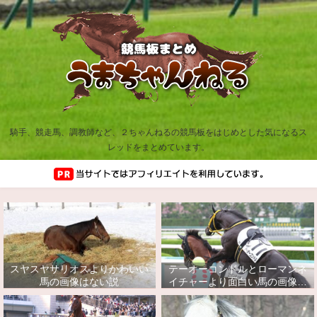
騎手、競走馬、調教師など、２ちゃんねるの競馬板をはじめとした気になるス
レッドをまとめています。
スヤスヤサリオスよりかわいい
テーオーコンドルとローマンネ
馬の画像はない説
イチャーより面白い馬の画像っ
てあるの？