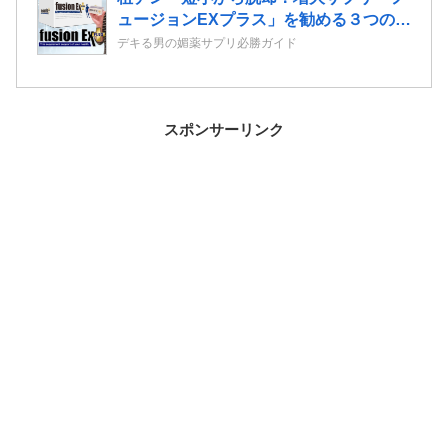
ュージョンEXプラス」を勧める３つのポ
イント
デキる男の媚薬サプリ必勝ガイド
スポンサーリンク