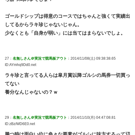
ゴールドシップは得意のコースではちゃんと強くて実績出
してるからラキ珍じゃないじゃん。
少なくとも「自身が弱い」には当てはまらないでしょ。
27：
名無しさん＠実況で競馬板アウト
：2014/11/08(土) 09:38:38.65
ID:AYmhq9Dd0.net
ラキ珍と言ってる人らは皐月賞以降ゴルシの馬券一切買っ
てない
養分なんじゃないの？ｗ
29：
名無しさん＠実況で競馬板アウト
：2014/11/10(月) 04:47:08.81
ID:zBz/WD6E0.net
勝つ時は面白い位に色々な要素がゴルシに味方するって辺