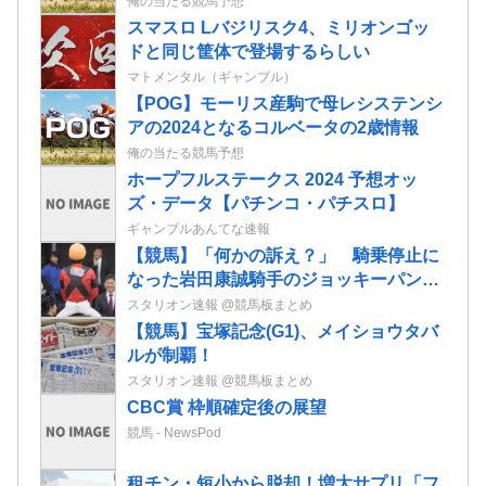
俺の当たる競馬予想
スマスロ Lバジリスク4、ミリオンゴッ
ドと同じ筐体で登場するらしい
マトメンタル（ギャンブル）
【POG】モーリス産駒で母レシステンシ
アの2024となるコルベータの2歳情報
俺の当たる競馬予想
ホープフルステークス 2024 予想オッ
ズ・データ【パチンコ・パチスロ】
ギャンブルあんてな速報
【競馬】「何かの訴え？」 騎乗停止に
なった岩田康誠騎手のジョッキーパンツ
を複数騎手が着用
スタリオン速報 @競馬板まとめ
【競馬】宝塚記念(G1)、メイショウタバ
ルが制覇！
スタリオン速報 @競馬板まとめ
CBC賞 枠順確定後の展望
競馬 - NewsPod
租チン・短小から脱却！増大サプリ‎「フ