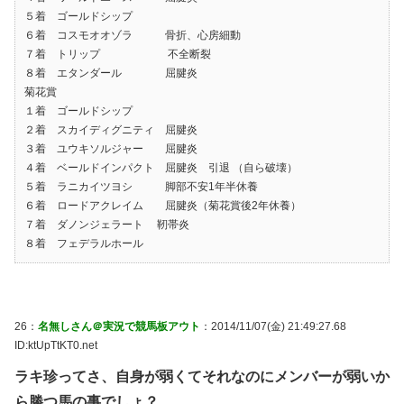
５着 ゴールドシップ
６着 コスモオオゾラ 骨折、心房細動
７着 トリップ 不全断裂
８着 エタンダール 屈腱炎
菊花賞
１着 ゴールドシップ
２着 スカイディグニティ 屈腱炎
３着 ユウキソルジャー 屈腱炎
４着 ベールドインパクト 屈腱炎 引退 （自ら破壊）
５着 ラニカイツヨシ 脚部不安1年半休養
６着 ロードアクレイム 屈腱炎（菊花賞後2年休養）
７着 ダノンジェラート 靭帯炎
８着 フェデラルホール
26：
名無しさん＠実況で競馬板アウト
：2014/11/07(金) 21:49:27.68
ID:ktUpTtKT0.net
ラキ珍ってさ、自身が弱くてそれなのにメンバーが弱いか
ら勝つ馬の事でしょ？