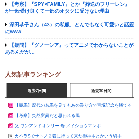
【考察】『SPY×FAMILY』とか『葬送のフリーレン』
が一般受け良くて一部のオタクに受けない理由
深田恭子さん（43）の私服、とんでもなく可愛いと話題
にwww
【疑問】『グノーシア』ってアニメでわからないことが
あるんだが…
人気記事ランキング
過去7日間
過去30日間
【競馬】歴代の名馬を見てもあの乗り方で宝塚記念を勝てるの
【考察】突然変異だと思われる馬
父 ワンアンドオンリー 母 メイショウマンボ
カペラSでサトノ２着に持って来た御神本とかいう騎手