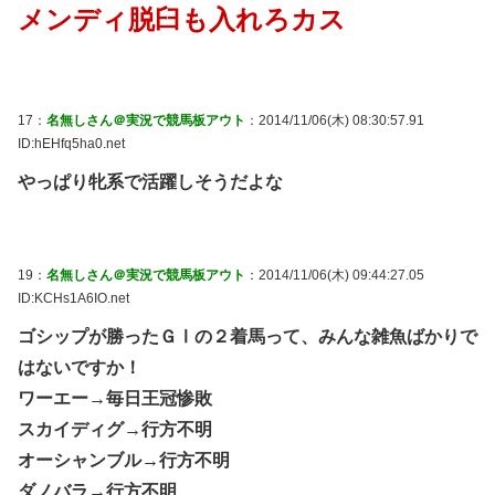
メンディ脱臼も入れろカス
17：
名無しさん＠実況で競馬板アウト
：2014/11/06(木) 08:30:57.91
ID:hEHfq5ha0.net
やっぱり牝系で活躍しそうだよな
19：
名無しさん＠実況で競馬板アウト
：2014/11/06(木) 09:44:27.05
ID:KCHs1A6IO.net
ゴシップが勝ったＧⅠの２着馬って、みんな雑魚ばかりで
はないですか！
ワーエー→毎日王冠惨敗
スカイディグ→行方不明
オーシャンブル→行方不明
ダノバラ→行方不明