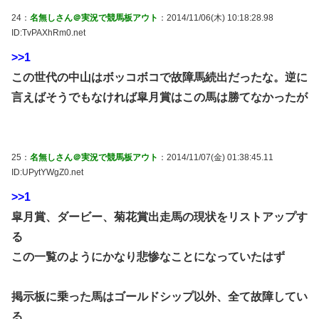
24：
名無しさん＠実況で競馬板アウト
：2014/11/06(木) 10:18:28.98
ID:TvPAXhRm0.net
>>1
この世代の中山はボッコボコで故障馬続出だったな。逆に
言えばそうでもなければ皐月賞はこの馬は勝てなかったが
25：
名無しさん＠実況で競馬板アウト
：2014/11/07(金) 01:38:45.11
ID:UPytYWgZ0.net
>>1
皐月賞、ダービー、菊花賞出走馬の現状をリストアップす
る
この一覧のようにかなり悲惨なことになっていたはず
掲示板に乗った馬はゴールドシップ以外、全て故障してい
る