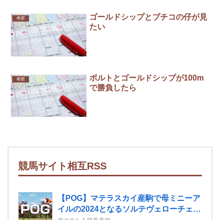
ゴールドシップとブチコの仔が見
考察
たい
ボルトとゴールドシップが100m
考察
で勝負したら
競馬サイト相互RSS
【POG】マテラスカイ産駒で母ミニーア
イルの2024となるソルテヴェローチェの
2歳情報