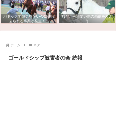
パドックで競走馬がUFOに連れ
暇だから可愛い馬の画像をみよ
去られる事案が発生！？
う
ホーム
ネタ
ゴールドシップ被害者の会 続報