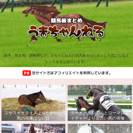
騎手、競走馬、調教師など、２ちゃんねるの競馬板をはじめとした気になるス
レッドをまとめています。
スヤスヤサリオスよりかわいい
テーオーコンドルとローマンネ
馬の画像はない説
イチャーより面白い馬の画像っ
てあるの？