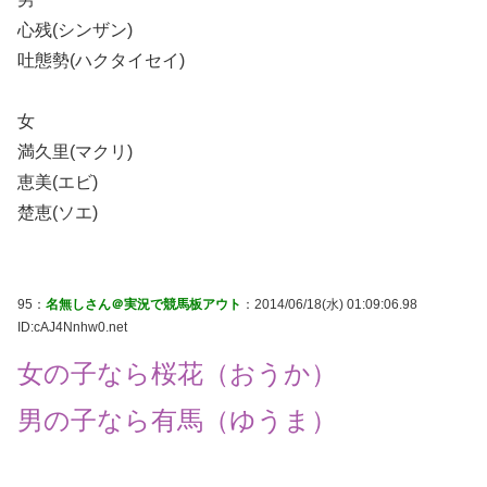
心残(シンザン)
吐態勢(ハクタイセイ)
女
満久里(マクリ)
恵美(エビ)
楚恵(ソエ)
95：
名無しさん＠実況で競馬板アウト
：2014/06/18(水) 01:09:06.98
ID:cAJ4Nnhw0.net
女の子なら桜花（おうか）
男の子なら有馬（ゆうま）