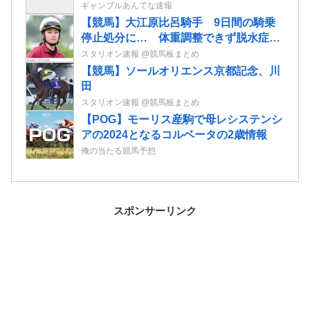
ギャンブルあんてな速報
【競馬】大江原比呂騎手 9日間の騎乗
停止処分に… 体重調整できず脱水症
JRAが発表
スタリオン速報 @競馬板まとめ
【競馬】ソールオリエンス京都記念、川
田
スタリオン速報 @競馬板まとめ
【POG】モーリス産駒で母レシステンシ
アの2024となるコルベータの2歳情報
俺の当たる競馬予想
スポンサーリンク