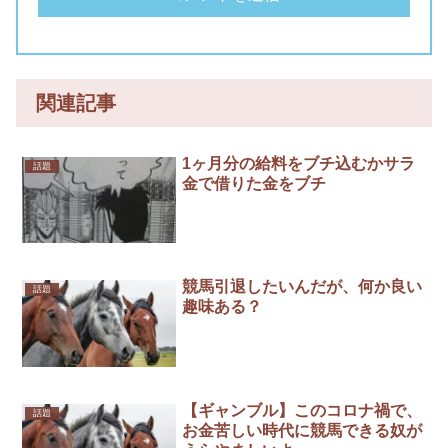
関連記事
1ヶ月分の給料をブチ込むかサラ
話題
金で借りた金をブチ
競馬引退したいんだが、何か良い
話題
趣味ある？
【ギャンブル】このコロナ禍で、
話題
お金苦しい時代に競馬できる奴が