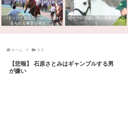
パドックで競走馬がUFOに連れ
暇だから可愛い馬の画像をみよ
去られる事案が発生！？
う
ホーム
ネタ
【悲報】 石原さとみはギャンブルする男
が嫌い