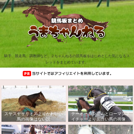
騎手、競走馬、調教師など、２ちゃんねるの競馬板をはじめとした気になるス
レッドをまとめています。
スヤスヤサリオスよりかわいい
テーオーコンドルとローマンネ
馬の画像はない説
イチャーより面白い馬の画像っ
てあるの？