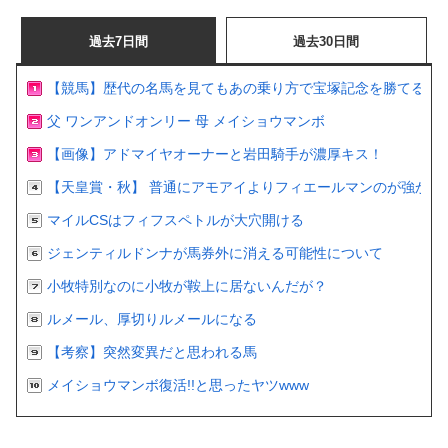
過去7日間
過去30日間
【競馬】歴代の名馬を見てもあの乗り方で宝塚記念を勝てるの
父 ワンアンドオンリー 母 メイショウマンボ
【画像】アドマイヤオーナーと岩田騎手が濃厚キス！
【天皇賞・秋】 普通にアモアイよりフィエールマンのが強かっ
マイルCSはフィフスペトルが大穴開ける
ジェンティルドンナが馬券外に消える可能性について
小牧特別なのに小牧が鞍上に居ないんだが？
ルメール、厚切りルメールになる
【考察】突然変異だと思われる馬
メイショウマンボ復活!!と思ったヤツwww