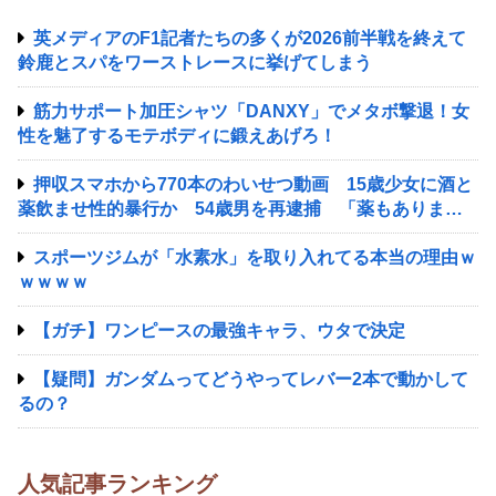
英メディアのF1記者たちの多くが2026前半戦を終えて
鈴鹿とスパをワーストレースに挙げてしまう
筋力サポート加圧シャツ「DANXY」でメタボ撃退！女
性を魅了するモテボディに鍛えあげろ！
押収スマホから770本のわいせつ動画 15歳少女に酒と
薬飲ませ性的暴行か 54歳男を再逮捕 「薬もあります
よ」とSNSで誘い出し
スポーツジムが「水素水」を取り入れてる本当の理由ｗ
ｗｗｗｗ
【ガチ】ワンピースの最強キャラ、ウタで決定
【疑問】ガンダムってどうやってレバー2本で動かして
るの？
人気記事ランキング