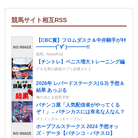
競馬サイト相互RSS
【CBC賞】フロムダスク＆中井騎手がｷﾀ
━━━━(ﾟ∀ﾟ)━━━━!!
競馬 - NewsPod
【チントレ】ペニス増大トレーニング編
デキる男の媚薬サプリ必勝ガイド
2026年 レパードステークス(Ｇ3) 予想＆
結果 あっぷる
俺の当たる競馬予想
パチンコ屋「人気配信者がやってくる
ぞ！」←パチンカスには有名な人なん？
マトメンタル（ギャンブル）
ホープフルステークス 2024 予想オッ
ズ・データ【パチンコ・パチスロ】