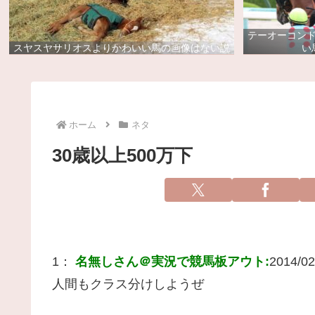
テーオーコン
スヤスヤサリオスよりかわいい馬の画像はない説
い
ホーム
ネタ
30歳以上500万下
1：
名無しさん＠実況で競馬板アウト:
2014/02
人間もクラス分けしようぜ