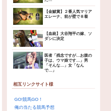
【金鯱賞】２番人気マリア
エレーナ、前が壁で８着
【血統】大谷翔平の嫁、ソ
ダシに決定
医者「残念ですが…お腹の
子は、ウマ娘です…」男
「そんな…」女「なん
で…」
相互リンクサイト様
GO!競馬GO！
俺の当たる競馬予想