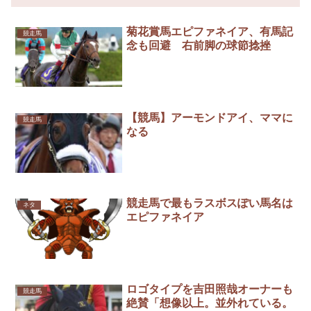
菊花賞馬エピファネイア、有馬記
競走馬
念も回避 右前脚の球節捻挫
【競馬】アーモンドアイ、ママに
競走馬
なる
競走馬で最もラスボスぽい馬名は
ネタ
エピファネイア
ロゴタイプを吉田照哉オーナーも
競走馬
絶賛「想像以上。並外れている。