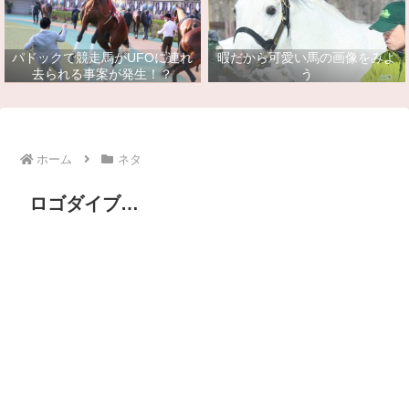
パドックで競走馬がUFOに連れ
暇だから可愛い馬の画像をみよ
去られる事案が発生！？
う
ホーム
ネタ
ロゴダイブ…