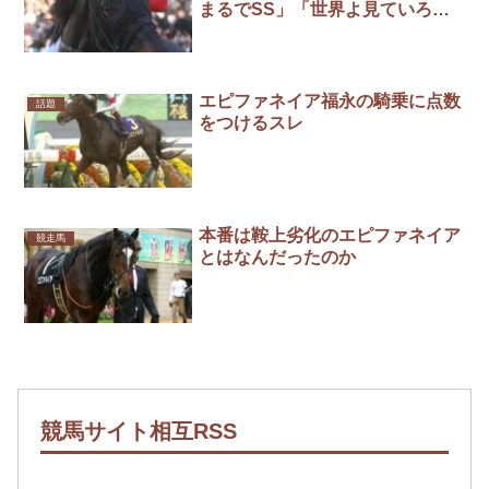
まるでSS」「世界よ見ていろっ
て、そう思える境地に達してい
る」
エピファネイア福永の騎乗に点数
話題
をつけるスレ
本番は鞍上劣化のエピファネイア
競走馬
とはなんだったのか
競馬サイト相互RSS