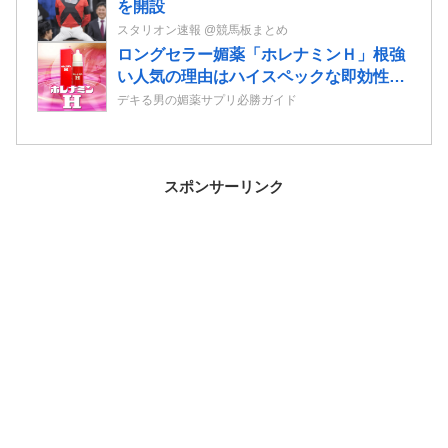
を開設
スタリオン速報 @競馬板まとめ
ロングセラー媚薬「ホレナミンＨ」根強
い人気の理由はハイスペックな即効性と
持続力！
デキる男の媚薬サプリ必勝ガイド
スポンサーリンク