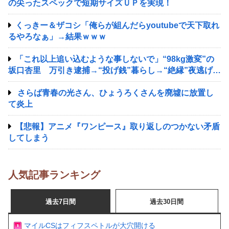
の尖ったスペックで短期サイズＵＰを実現！
くっきー＆ザコシ「俺らが組んだらyoutubeで天下取れ
るやろなぁ」→結果ｗｗｗ
「これ以上追い込むような事しないで」“98kg激変”の
坂口杏里 万引き逮捕→“投げ銭”暮らし→“絶縁”夜逃げの
末にたどり着いた“新生活拠点”
さらば青春の光さん、ひょうろくさんを廃墟に放置し
て炎上
【悲報】アニメ『ワンピース』取り返しのつかない矛盾
してしまう
人気記事ランキング
過去7日間
過去30日間
マイルCSはフィフスペトルが大穴開ける