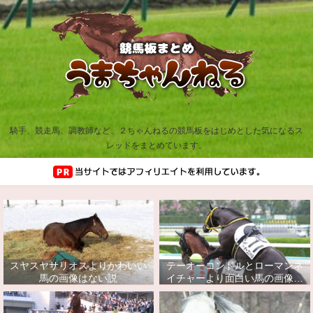
騎手、競走馬、調教師など、２ちゃんねるの競馬板をはじめとした気になるス
レッドをまとめています。
スヤスヤサリオスよりかわいい
テーオーコンドルとローマンネ
馬の画像はない説
イチャーより面白い馬の画像っ
てあるの？