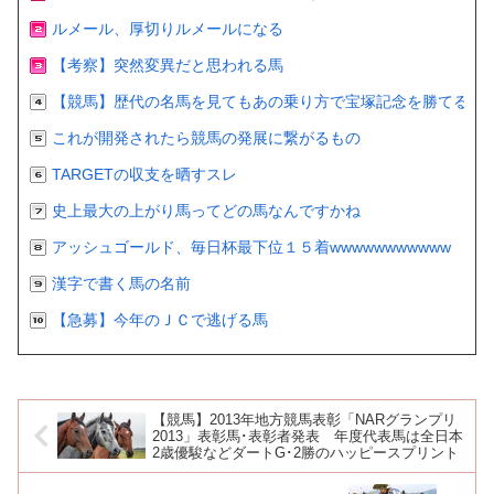
ルメール、厚切りルメールになる
【考察】突然変異だと思われる馬
【競馬】歴代の名馬を見てもあの乗り方で宝塚記念を勝てるの
これが開発されたら競馬の発展に繋がるもの
TARGETの収支を晒すスレ
史上最大の上がり馬ってどの馬なんですかね
アッシュゴールド、毎日杯最下位１５着wwwwwwwwwww
漢字で書く馬の名前
【急募】今年のＪＣで逃げる馬
【競馬】2013年地方競馬表彰「NARグランプリ
2013」表彰馬･表彰者発表 年度代表馬は全日本
2歳優駿などダートG･2勝のハッピースプリント