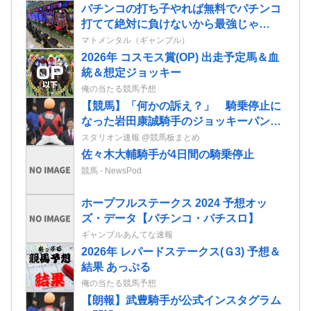
パチンコの打ち子やれば無料でパチンコ
打てて絶対に負けないから最強じゃ
ね？？？
マトメンタル（ギャンブル）
2026年 コスモス賞(OP) 出走予定馬＆血
統＆想定ジョッキー
俺の当たる競馬予想
【競馬】「何かの訴え？」 騎乗停止に
なった岩田康誠騎手のジョッキーパンツ
を複数騎手が着用
スタリオン速報 @競馬板まとめ
佐々木大輔騎手が4日間の騎乗停止
競馬 - NewsPod
ホープフルステークス 2024 予想オッ
ズ・データ【パチンコ・パチスロ】
ギャンブルあんてな速報
2026年 レパードステークス(Ｇ3) 予想＆
結果 あっぷる
俺の当たる競馬予想
【朗報】武豊騎手が公式インスタグラム